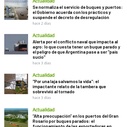
Actualidad
Se normaliza el servicio de buques y puertos:
el Gobierno acuerda con los prácticos y
suspende el decreto de desregulación
hace 2 días
Actualidad
Alerta por el conflicto naval que impacta al
agro: lo que cuesta tener un buque parado y
el peligro de que Argentina pase a ser "país
sucio"
hace 3 días
Actualidad
"Por una laja salvamos la vida": el
impactante relato de la tambera que
sobrevivió al tornado
hace 3 días
Actualidad
“Alta preocupación” en los puertos del Gran
Rosario por buques parados: el
funcionamiento de las exportadoras en