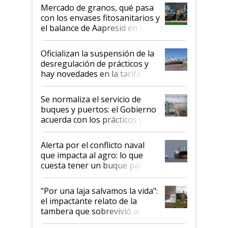
Mercado de granos, qué pasa
con los envases fitosanitarios y
el balance de Aapresid en La
Posta
Oficializan la suspensión de la
desregulación de prácticos y
hay novedades en la tarifa de
la hidrovía
Se normaliza el servicio de
buques y puertos: el Gobierno
acuerda con los prácticos y
suspende el decreto de
desregulación
Alerta por el conflicto naval
que impacta al agro: lo que
cuesta tener un buque parado
y el peligro de que Argentina
pase a ser "país sucio"
"Por una laja salvamos la vida":
el impactante relato de la
tambera que sobrevivió al
tornado