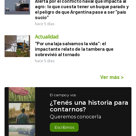
Alerta por el conflicto naval que impacta al
agro: lo que cuesta tener un buque parado y
el peligro de que Argentina pase a ser "país
sucio"
hace 5 días
Actualidad
"Por una laja salvamos la vida": el
impactante relato de la tambera que
sobrevivió al tornado
hace 5 días
Ver más
>
El campo y vos
¿Tenés una historia para
contarnos?
Queremos conocerla
Escribinos