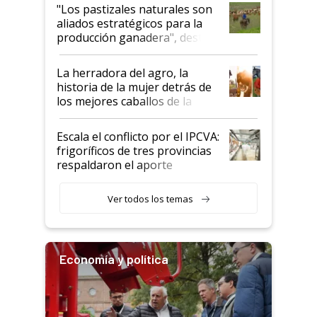
oportunidades que se abren
"Los pastizales naturales son
para el agro en Argentina, con
aliados estratégicos para la
foco en la carne
producción ganadera", destaca
la iniciativa que ya reúne a 46
establecimientos en Argentina
La herradora del agro, la
historia de la mujer detrás de
los mejores caballos de la
Argentina y los mitos que
todavía hacen sufrir a estos
Escala el conflicto por el IPCVA:
animales: "Mientras me
frigoríficos de tres provincias
descalificaban, yo seguí
respaldaron el aporte
haciendo currículum"
obligatorio
Ver todos los temas
Economía y política