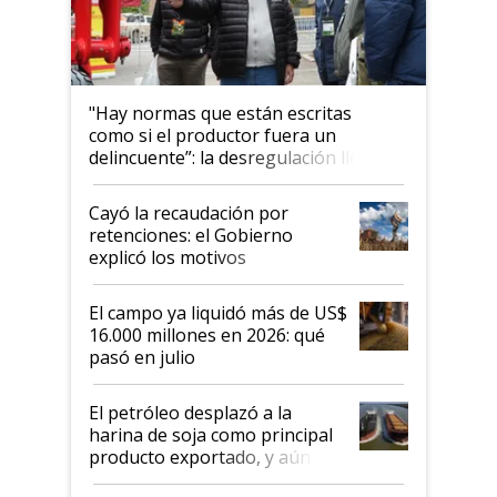
"Hay normas que están escritas
como si el productor fuera un
delincuente”: la desregulación llegó
al Congreso Aapresid y hasta se
habló del financiamiento al IPCVA
Cayó la recaudación por
retenciones: el Gobierno
explicó los motivos
El campo ya liquidó más de US$
16.000 millones en 2026: qué
pasó en julio
El petróleo desplazó a la
harina de soja como principal
producto exportado, y aún así
el agro aportó casi seis de cada