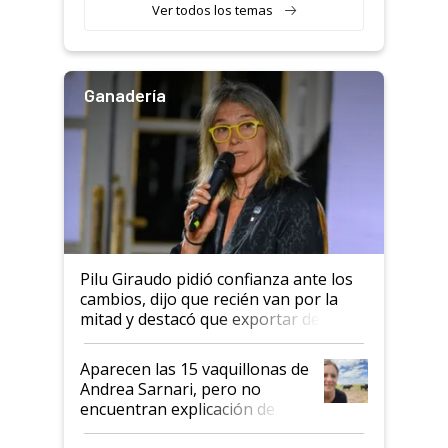
variedades que marcan un
Ver todos los temas
salto tecnológico en genética y
rendimiento
Ganadería
Pilu Giraudo pidió confianza ante los
cambios, dijo que recién van por la
mitad y destacó que exportar dejó de
ser "para unos pocos": "Tenemos un
mandato muy claro del gobierno
Aparecen las 15 vaquillonas de
nacional"
Andrea Sarnari, pero no
encuentran explicación de
cómo llegaron allí