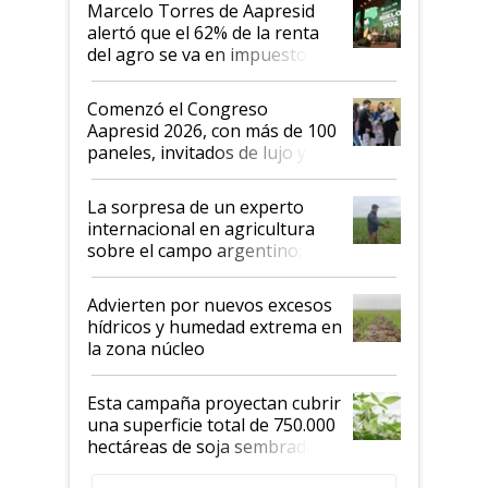
Marcelo Torres de Aapresid
alertó que el 62% de la renta
del agro se va en impuestos:
"No es bueno que en
Argentina se sigan discutiendo
Comenzó el Congreso
las mismas cosas de hace 50
Aapresid 2026, con más de 100
años"
paneles, invitados de lujo y
todas las tendencias
La sorpresa de un experto
internacional en agricultura
sobre el campo argentino:
"Estoy muy impresionado"
Advierten por nuevos excesos
hídricos y humedad extrema en
la zona núcleo
Esta campaña proyectan cubrir
una superficie total de 750.000
hectáreas de soja sembradas
con una nueva generación de