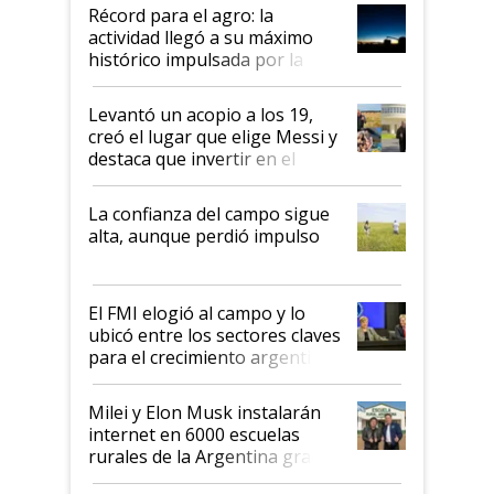
diez dólares y sostuvo el
Récord para el agro: la
liderazgo en un semestre
actividad llegó a su máximo
récord
histórico impulsada por la
cosecha y las exportaciones
Levantó un acopio a los 19,
creó el lugar que elige Messi y
destaca que invertir en el
kirchnerismo era como "darle
plata a un hijo para droga":
La confianza del campo sigue
Juan Félix Rossetti, el libertario
alta, aunque perdió impulso
que de una dura crisis salió
más fuerte y apuesta al cambio
de Milei
El FMI elogió al campo y lo
ubicó entre los sectores claves
para el crecimiento argentino
Milei y Elon Musk instalarán
internet en 6000 escuelas
rurales de la Argentina gracias
a un acuerdo con Starlink