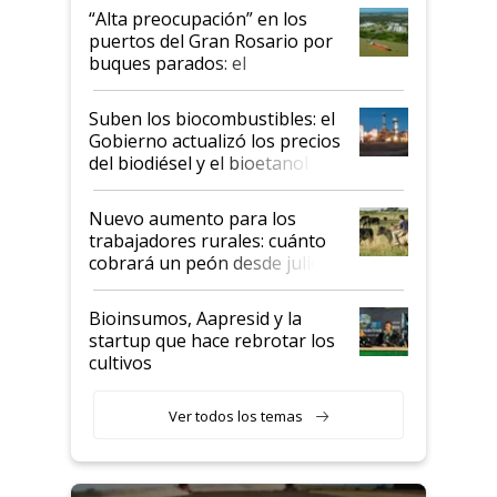
“Alta preocupación” en los
puertos del Gran Rosario por
buques parados: el
funcionamiento de las
exportadoras en tensión tras
Suben los biocombustibles: el
la medida de fuerza de los
Gobierno actualizó los precios
prácticos
del biodiésel y el bioetanol
Nuevo aumento para los
trabajadores rurales: cuánto
cobrará un peón desde julio
Bioinsumos, Aapresid y la
startup que hace rebrotar los
cultivos
Ver todos los temas