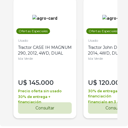
Ofertas Especiales
Ofertas Especiales
Usado
Usado
Tractor CASE IH MAGNUM
Tractor John Deere 
290, 2012, 4WD, DUAL
2014, 4WD, DUAL
Isla Verde
Isla Verde
U$
145.000
U$
120.000
Precio oferta sin usado
30% de entrega +
financiación
30% de entrega +
financiación
Financialo en 3 años
Consultar
Consultar