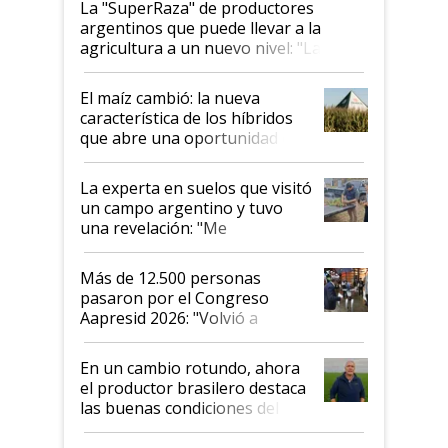
La "SuperRaza" de productores
argentinos que puede llevar a la
agricultura a un nuevo nivel: "Las
posibilidades de crecimiento son
infinitas"
El maíz cambió: la nueva
característica de los híbridos
que abre una oportunidad en
el lote
La experta en suelos que visitó
un campo argentino y tuvo
una revelación: "Me
impresionó mucho"
Más de 12.500 personas
pasaron por el Congreso
Aapresid 2026: "Volvió a
demostrar que hablar del
suelo es hablar de todo el
En un cambio rotundo, ahora
sistema productivo"
el productor brasilero destaca
las buenas condiciones del
agro argentino para invertir:
"Los veo más motivados"