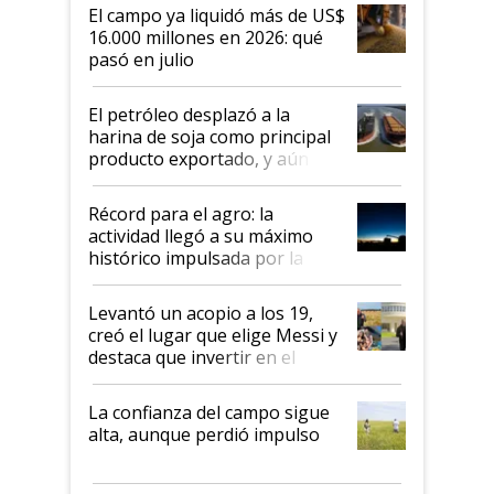
El campo ya liquidó más de US$
16.000 millones en 2026: qué
pasó en julio
El petróleo desplazó a la
harina de soja como principal
producto exportado, y aún así
el agro aportó casi seis de cada
diez dólares y sostuvo el
Récord para el agro: la
liderazgo en un semestre
actividad llegó a su máximo
récord
histórico impulsada por la
cosecha y las exportaciones
Levantó un acopio a los 19,
creó el lugar que elige Messi y
destaca que invertir en el
kirchnerismo era como "darle
plata a un hijo para droga":
La confianza del campo sigue
Juan Félix Rossetti, el libertario
alta, aunque perdió impulso
que de una dura crisis salió
más fuerte y apuesta al cambio
de Milei