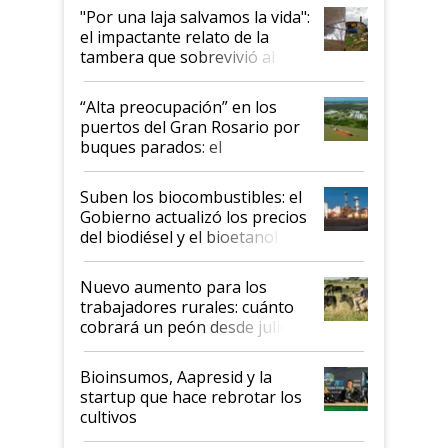
pase a ser "país sucio"
"Por una laja salvamos la vida":
el impactante relato de la
tambera que sobrevivió al
tornado
“Alta preocupación” en los
puertos del Gran Rosario por
buques parados: el
funcionamiento de las
exportadoras en tensión tras
Suben los biocombustibles: el
la medida de fuerza de los
Gobierno actualizó los precios
prácticos
del biodiésel y el bioetanol
Nuevo aumento para los
trabajadores rurales: cuánto
cobrará un peón desde julio
Bioinsumos, Aapresid y la
startup que hace rebrotar los
cultivos