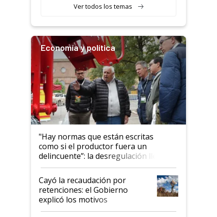
Ver todos los temas
Economía y política
"Hay normas que están escritas
como si el productor fuera un
delincuente”: la desregulación llegó
al Congreso Aapresid y hasta se
habló del financiamiento al IPCVA
Cayó la recaudación por
retenciones: el Gobierno
explicó los motivos