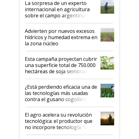
La sorpresa de un experto
internacional en agricultura
sobre el campo argentino:
"Estoy muy impresionado"
Advierten por nuevos excesos
hídricos y humedad extrema en
la zona núcleo
Esta campaña proyectan cubrir
una superficie total de 750.000
hectáreas de soja sembradas
con una nueva generación de
variedades que marcan un
¿Está perdiendo eficacia una de
salto tecnológico en genética y
las tecnologías más usadas
rendimiento
contra el gusano cogollero? El
desafío de una tecnología clave
El agro acelera su revolución
tecnológica: el productor que
no incorpore tecnología "va a
perder el tren"