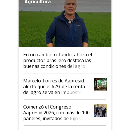
Agricultura
En un cambio rotundo, ahora el
productor brasilero destaca las
buenas condiciones del agro
argentino para invertir: "Los veo
más motivados"
Marcelo Torres de Aapresid
alertó que el 62% de la renta
del agro se va en impuestos:
"No es bueno que en
Argentina se sigan discutiendo
Comenzó el Congreso
las mismas cosas de hace 50
Aapresid 2026, con más de 100
años"
paneles, invitados de lujo y
todas las tendencias