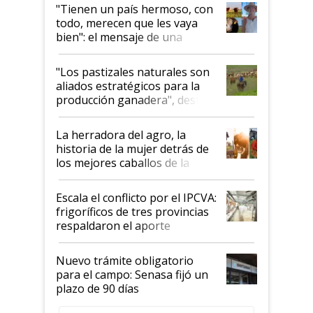
"Tienen un país hermoso, con
todo, merecen que les vaya
bien": el mensaje de una
ganadera uruguaya sobre las
oportunidades que se abren
"Los pastizales naturales son
para el agro en Argentina, con
aliados estratégicos para la
foco en la carne
producción ganadera", destaca
la iniciativa que ya reúne a 46
establecimientos en Argentina
La herradora del agro, la
historia de la mujer detrás de
los mejores caballos de la
Argentina y los mitos que
todavía hacen sufrir a estos
Escala el conflicto por el IPCVA:
animales: "Mientras me
frigoríficos de tres provincias
descalificaban, yo seguí
respaldaron el aporte
haciendo currículum"
obligatorio
Nuevo trámite obligatorio
para el campo: Senasa fijó un
plazo de 90 días