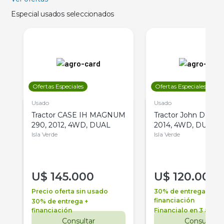
Especial usados seleccionados
Ofertas Especiales
Ofertas Especiales
Usado
Usado
Tractor CASE IH MAGNUM
Tractor John Deere 
290, 2012, 4WD, DUAL
2014, 4WD, DUAL
Isla Verde
Isla Verde
U$
145.000
U$
120.000
Precio oferta sin usado
30% de entrega +
financiación
30% de entrega +
financiación
Financialo en 3 años
Consultar
Consultar