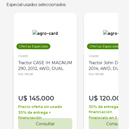
Especial usados seleccionados
Ofertas Especiales
Ofertas Especiales
Usado
Usado
Tractor CASE IH MAGNUM
Tractor John Deere 
290, 2012, 4WD, DUAL
2014, 4WD, DUAL
Isla Verde
Isla Verde
U$
145.000
U$
120.000
Precio oferta sin usado
30% de entrega +
financiación
30% de entrega +
financiación
Financialo en 3 años
Consultar
Consultar