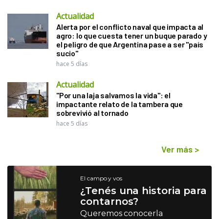
Actualidad
Alerta por el conflicto naval que impacta al
agro: lo que cuesta tener un buque parado y
el peligro de que Argentina pase a ser "país
sucio"
hace 5 días
Actualidad
"Por una laja salvamos la vida": el
impactante relato de la tambera que
sobrevivió al tornado
hace 5 días
Ver más
>
El campo y vos
¿Tenés una historia para
contarnos?
Queremos conocerla