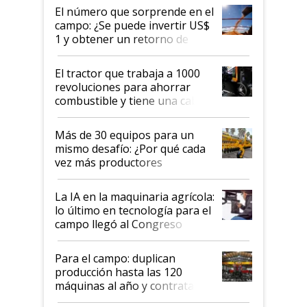
fuera tan simple como apretar
El número que sorprende en el
un botón?
campo: ¿Se puede invertir US$
1 y obtener un retorno de
hasta US$ 10 en agricultura?
El tractor que trabaja a 1000
revoluciones para ahorrar
combustible y tiene una cabina
que parece una computadora:
lo último en el mundo,
Más de 30 equipos para un
disponible en Argentina
mismo desafío: ¿Por qué cada
vez más productores
incorporan fertilizante bajo
tierra?
La IA en la maquinaria agrícola:
lo último en tecnología para el
campo llegó al Congreso
Aapresid 2026
Para el campo: duplican
producción hasta las 120
máquinas al año y contratan
especialistas de la industria