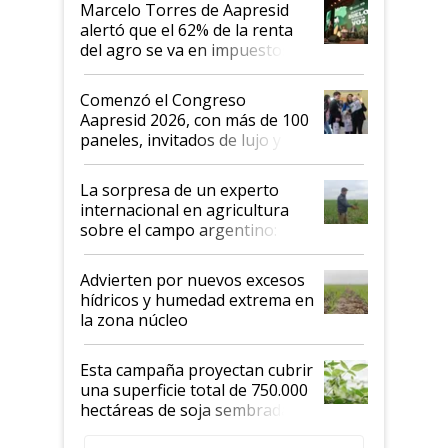
Marcelo Torres de Aapresid
alertó que el 62% de la renta
del agro se va en impuestos:
"No es bueno que en
Argentina se sigan discutiendo
Comenzó el Congreso
las mismas cosas de hace 50
Aapresid 2026, con más de 100
años"
paneles, invitados de lujo y
todas las tendencias
La sorpresa de un experto
internacional en agricultura
sobre el campo argentino:
"Estoy muy impresionado"
Advierten por nuevos excesos
hídricos y humedad extrema en
la zona núcleo
Esta campaña proyectan cubrir
una superficie total de 750.000
hectáreas de soja sembradas
con una nueva generación de