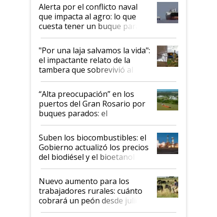
desregulación
Alerta por el conflicto naval
que impacta al agro: lo que
cuesta tener un buque parado
y el peligro de que Argentina
pase a ser "país sucio"
"Por una laja salvamos la vida":
el impactante relato de la
tambera que sobrevivió al
tornado
“Alta preocupación” en los
puertos del Gran Rosario por
buques parados: el
funcionamiento de las
exportadoras en tensión tras
Suben los biocombustibles: el
la medida de fuerza de los
Gobierno actualizó los precios
prácticos
del biodiésel y el bioetanol
Nuevo aumento para los
trabajadores rurales: cuánto
cobrará un peón desde julio