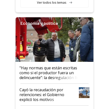
variedades que marcan un
Ver todos los temas
salto tecnológico en genética y
rendimiento
Economía y política
"Hay normas que están escritas
como si el productor fuera un
delincuente”: la desregulación llegó
al Congreso Aapresid y hasta se
habló del financiamiento al IPCVA
Cayó la recaudación por
retenciones: el Gobierno
explicó los motivos