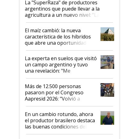
La "SuperRaza" de productores
argentinos que puede llevar a la
agricultura a un nuevo nivel: "Las
posibilidades de crecimiento son
infinitas"
El maíz cambió: la nueva
característica de los híbridos
que abre una oportunidad en
el lote
La experta en suelos que visitó
un campo argentino y tuvo
una revelación: "Me
impresionó mucho"
Más de 12.500 personas
pasaron por el Congreso
Aapresid 2026: "Volvió a
demostrar que hablar del
suelo es hablar de todo el
En un cambio rotundo, ahora
sistema productivo"
el productor brasilero destaca
las buenas condiciones del
agro argentino para invertir:
"Los veo más motivados"