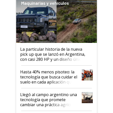
Maquinarias y vehículos
La particular historia de la nueva
pick up que se lanzó en Argentina,
con casi 280 HP y un diseño único: a
cuánto se vende
Hasta 40% menos pisoteo: la
tecnología que busca cuidar el
suelo en cada aplicación que
llevó Jacto al Congreso
Aapresid 2026
Llegó al campo argentino una
tecnología que promete
cambiar una práctica agrícola
clave: ¿Y si analizar el suelo