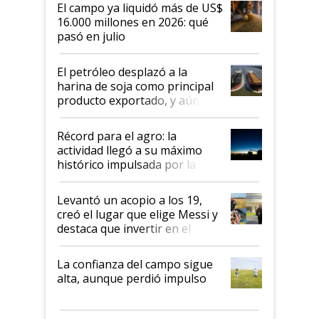
El campo ya liquidó más de US$
16.000 millones en 2026: qué
pasó en julio
El petróleo desplazó a la
harina de soja como principal
producto exportado, y aún así
el agro aportó casi seis de cada
diez dólares y sostuvo el
Récord para el agro: la
liderazgo en un semestre
actividad llegó a su máximo
récord
histórico impulsada por la
cosecha y las exportaciones
Levantó un acopio a los 19,
creó el lugar que elige Messi y
destaca que invertir en el
kirchnerismo era como "darle
plata a un hijo para droga":
La confianza del campo sigue
Juan Félix Rossetti, el libertario
alta, aunque perdió impulso
que de una dura crisis salió
más fuerte y apuesta al cambio
de Milei