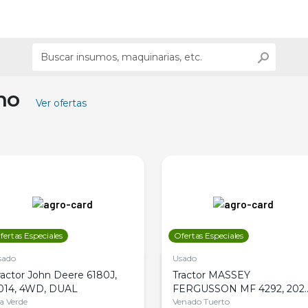
ino
Ver ofertas
fertas Especiales
Ofertas Especiales
sado
Usado
ractor John Deere 6180J,
Tractor MASSEY
014, 4WD, DUAL
FERGUSSON MF 4292, 2020
la Verde
4WD, PATON
Venado Tuerto