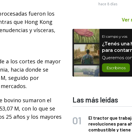
hace 8 días
procesadas fueron los
Ver
entras que Hong Kong
menudencias y vísceras,
El campo y vos
¿Tenés una h
para contar
Queremos con
de a los cortes de mayor
Escribinos
nia, hacia donde se
 M, seguido por
s mercados.
Las más leídas
de bovino sumaron el
53,07 M, con lo que se
os 25 años y los mayores
El tractor que trabaj
revoluciones para a
combustible y tiene