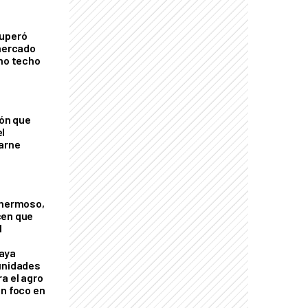
cuperó
 mercado
imo techo
ión que
l
arne
 hermoso,
cen que
l
aya
unidades
a el agro
on foco en