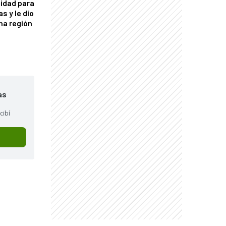
idad para
s y le dio
una región
as
cibí