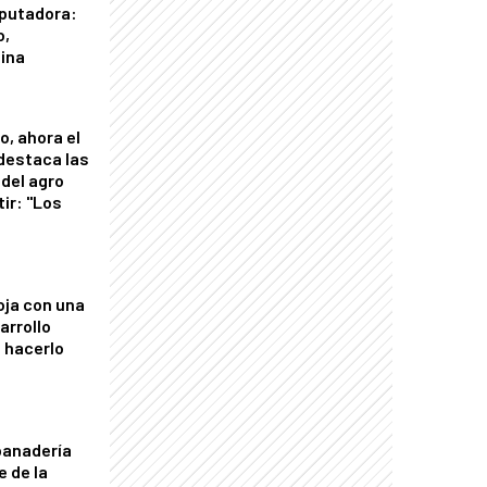
putadora:
o,
tina
o, ahora el
 destaca las
del agro
tir: "Los
"
oja con una
arrollo
 hacerlo
panadería
e de la