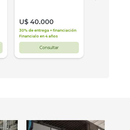
U$
40.000
U$
30.000
30% de entrega + financiación
30% de entrega + 
Financialo en 4 años
Financialo en 3 a
Consultar
Consul