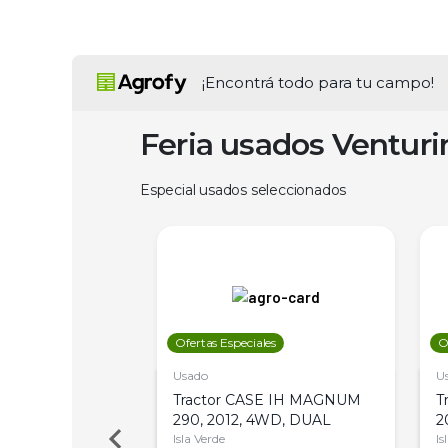
¡Encontrá todo para tu campo!
Feria usados Ventur
Especial usados seleccionados
les
Ofertas Especiales
O
Usado
U
a Metalfor 7040,
Tractor CASE IH MAGNUM
T
Bot 32 Mts
290, 2012, 4WD, DUAL
2
Isla Verde
Is