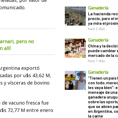
neladas, por valor de
comunicado.
Ganadería
La hacienda re
precio, pero el
ya mira el próx
hace 2 días
Ganadería
arnari, pero no
China y la decis
 allí
puede cambiar e
mercado de la c
hace 7 días
Argentina exportó
Ganadería
sadas por u$s 43,62 M,
"Tienen un país
 y vísceras de bovino
con todo, mere
les vaya bien": e
mensaje de una
ganadera urugu
sobre las oport
e de vacuno fresca fue
que se abren par
u$s 72,77 M entre enero
en Argentina, c
la carne