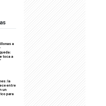
das
illonas a
y
queda:
le toca a
”
nes: la
rece entre
n un
ico para