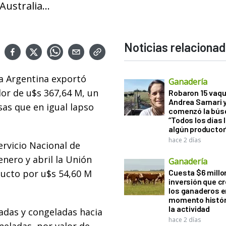
ustralia...
Noticias relaciona
la Argentina exportó
Ganadería
lor de u$s 367,64 M, un
Robaron 15 vaqu
Andrea Sarnari 
as que en igual lapso
comenzó la bús
“Todos los días 
algún productor
hace 2 días
ervicio Nacional de
enero y abril la Unión
Ganadería
ucto por u$s 54,60 M
Cuesta $6 millo
inversión que c
los ganaderos e
momento histór
la actividad
iadas y congeladas hacia
hace 2 días