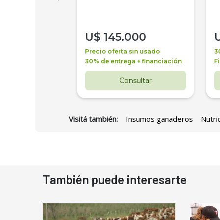
000
U$
145.000
a + financiación
Precio oferta sin usado
3
 4 años
30% de entrega + financiación
F
nsultar
Consultar
Visitá también:
Insumos ganaderos
Nutri
También puede interesarte