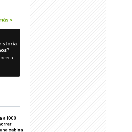
 más
>
istoria
nos?
ocerla
a a 1000
horrar
 una cabina