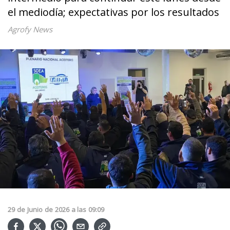
el mediodía; expectativas por los resultados
Agrofy News
29
de
Junio
de
2026
a las
09:09