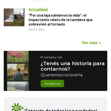
Actualidad
"Por una laja salvamos la vida": el
impactante relato de la tambera que
sobrevivió al tornado
hace 5 días
Ver más
>
El campo y vos
¿Tenés una historia para
contarnos?
Queremos conocerla
Escribinos
¡Enterate de todas las novedades!