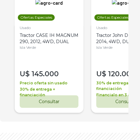
Ofertas Especiales
Ofertas Especiales
Usado
Usado
Tractor CASE IH MAGNUM
Tractor John Deere 
290, 2012, 4WD, DUAL
2014, 4WD, DUAL
Isla Verde
Isla Verde
U$
145.000
U$
120.000
Precio oferta sin usado
30% de entrega +
financiación
30% de entrega +
financiación
Financialo en 3 años
Consultar
Consultar