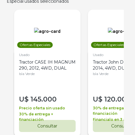
Especial usados seleccionados
Ofertas Especiales
Ofertas Especiales
Usado
Usado
Tractor CASE IH MAGNUM
Tractor John Deere 
290, 2012, 4WD, DUAL
2014, 4WD, DUAL
Isla Verde
Isla Verde
U$
145.000
U$
120.000
Precio oferta sin usado
30% de entrega +
financiación
30% de entrega +
financiación
Financialo en 3 años
Consultar
Consultar