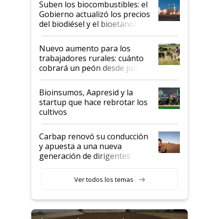
Suben los biocombustibles: el
la medida de fuerza de los
Gobierno actualizó los precios
prácticos
del biodiésel y el bioetanol
Nuevo aumento para los
trabajadores rurales: cuánto
cobrará un peón desde julio
Bioinsumos, Aapresid y la
startup que hace rebrotar los
cultivos
Carbap renovó su conducción
y apuesta a una nueva
generación de dirigentes
rurales
Ver todos los temas