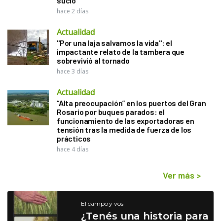
sucio"
hace 2 días
Actualidad
"Por una laja salvamos la vida": el
impactante relato de la tambera que
sobrevivió al tornado
hace 3 días
Actualidad
“Alta preocupación” en los puertos del Gran
Rosario por buques parados: el
funcionamiento de las exportadoras en
tensión tras la medida de fuerza de los
prácticos
hace 4 días
Ver más
>
El campo y vos
¿Tenés una historia para