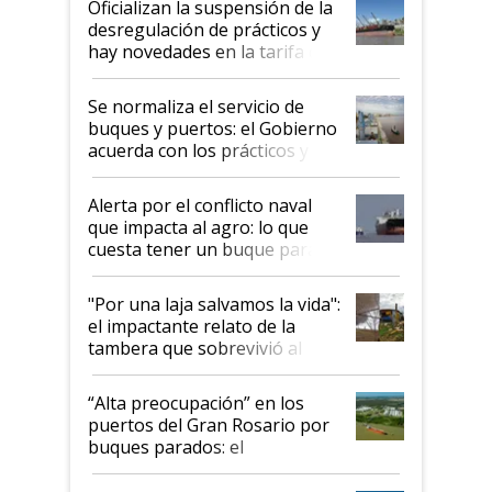
Oficializan la suspensión de la
desregulación de prácticos y
hay novedades en la tarifa de
la hidrovía
Se normaliza el servicio de
buques y puertos: el Gobierno
acuerda con los prácticos y
suspende el decreto de
desregulación
Alerta por el conflicto naval
que impacta al agro: lo que
cuesta tener un buque parado
y el peligro de que Argentina
pase a ser "país sucio"
"Por una laja salvamos la vida":
el impactante relato de la
tambera que sobrevivió al
tornado
“Alta preocupación” en los
puertos del Gran Rosario por
buques parados: el
funcionamiento de las
exportadoras en tensión tras