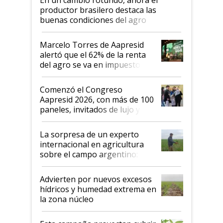
productor brasilero destaca las
buenas condiciones del agro
argentino para invertir: "Los veo
más motivados"
Marcelo Torres de Aapresid
alertó que el 62% de la renta
del agro se va en impuestos:
"No es bueno que en
Argentina se sigan discutiendo
Comenzó el Congreso
las mismas cosas de hace 50
Aapresid 2026, con más de 100
años"
paneles, invitados de lujo y
todas las tendencias
La sorpresa de un experto
internacional en agricultura
sobre el campo argentino:
"Estoy muy impresionado"
Advierten por nuevos excesos
hídricos y humedad extrema en
la zona núcleo