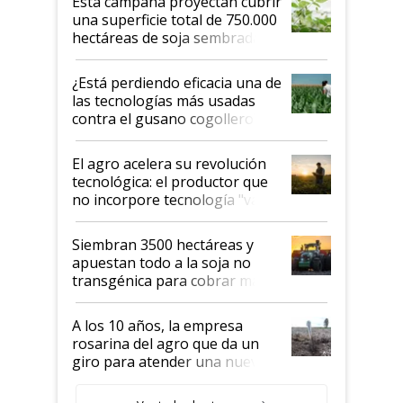
Esta campaña proyectan cubrir
una superficie total de 750.000
hectáreas de soja sembradas
con una nueva generación de
variedades que marcan un
¿Está perdiendo eficacia una de
salto tecnológico en genética y
las tecnologías más usadas
rendimiento
contra el gusano cogollero? El
desafío de una tecnología clave
El agro acelera su revolución
tecnológica: el productor que
no incorpore tecnología "va a
perder el tren"
Siembran 3500 hectáreas y
apuestan todo a la soja no
transgénica para cobrar más
por tonelada: compraron un
semillero
A los 10 años, la empresa
rosarina del agro que da un
giro para atender una nueva
etapa en el agro