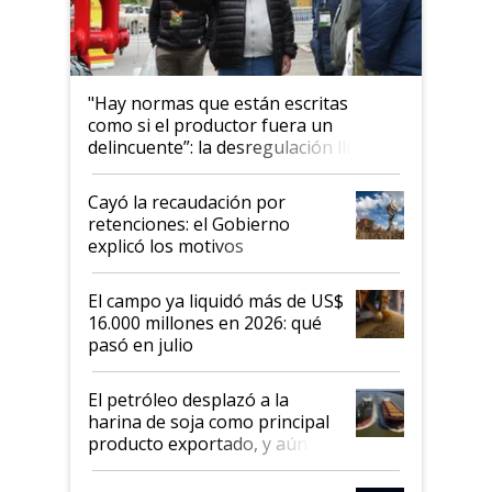
"Hay normas que están escritas
como si el productor fuera un
delincuente”: la desregulación llegó
al Congreso Aapresid y hasta se
habló del financiamiento al IPCVA
Cayó la recaudación por
retenciones: el Gobierno
explicó los motivos
El campo ya liquidó más de US$
16.000 millones en 2026: qué
pasó en julio
El petróleo desplazó a la
harina de soja como principal
producto exportado, y aún así
el agro aportó casi seis de cada
diez dólares y sostuvo el