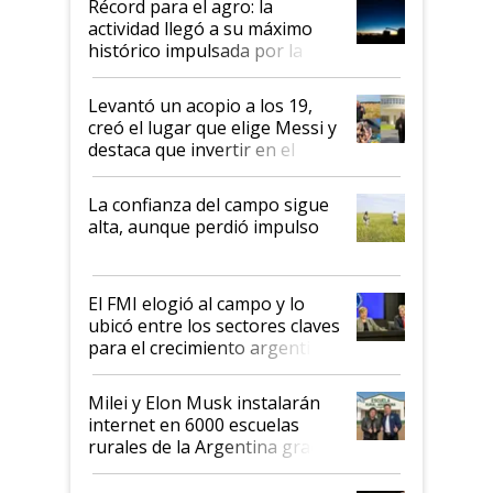
Récord para el agro: la
liderazgo en un semestre
actividad llegó a su máximo
récord
histórico impulsada por la
cosecha y las exportaciones
Levantó un acopio a los 19,
creó el lugar que elige Messi y
destaca que invertir en el
kirchnerismo era como "darle
plata a un hijo para droga":
La confianza del campo sigue
Juan Félix Rossetti, el libertario
alta, aunque perdió impulso
que de una dura crisis salió
más fuerte y apuesta al cambio
de Milei
El FMI elogió al campo y lo
ubicó entre los sectores claves
para el crecimiento argentino
Milei y Elon Musk instalarán
internet en 6000 escuelas
rurales de la Argentina gracias
a un acuerdo con Starlink