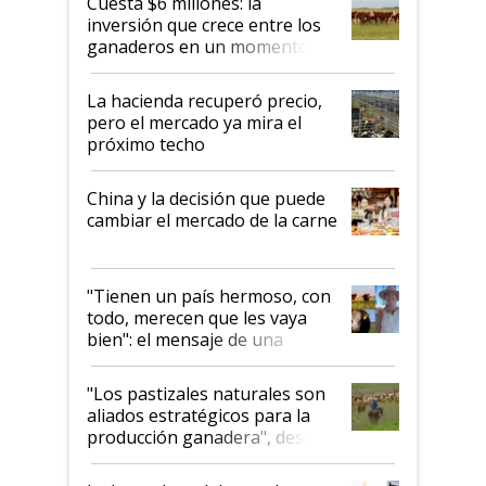
Cuesta $6 millones: la
inversión que crece entre los
ganaderos en un momento
histórico para la actividad
La hacienda recuperó precio,
pero el mercado ya mira el
próximo techo
China y la decisión que puede
cambiar el mercado de la carne
"Tienen un país hermoso, con
todo, merecen que les vaya
bien": el mensaje de una
ganadera uruguaya sobre las
oportunidades que se abren
"Los pastizales naturales son
para el agro en Argentina, con
aliados estratégicos para la
foco en la carne
producción ganadera", destaca
la iniciativa que ya reúne a 46
establecimientos en Argentina