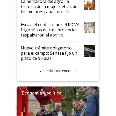
La herradora del agro, la
historia de la mujer detrás de
los mejores caballos de la
Argentina y los mitos que
todavía hacen sufrir a estos
Escala el conflicto por el IPCVA:
animales: "Mientras me
frigoríficos de tres provincias
descalificaban, yo seguí
respaldaron el aporte
haciendo currículum"
obligatorio
Nuevo trámite obligatorio
para el campo: Senasa fijó un
plazo de 90 días
Ver todos los temas
Economía y política