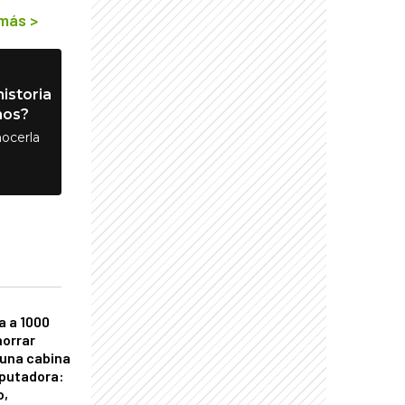
 más
>
istoria
nos?
ocerla
a a 1000
horrar
 una cabina
putadora:
o,