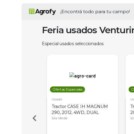
¡Encontrá todo para tu campo!
Feria usados Ventur
Especial usados seleccionados
les
Ofertas Especiales
O
Usado
U
a Metalfor 7040,
Tractor CASE IH MAGNUM
T
Bot 32 Mts
290, 2012, 4WD, DUAL
2
Isla Verde
Is