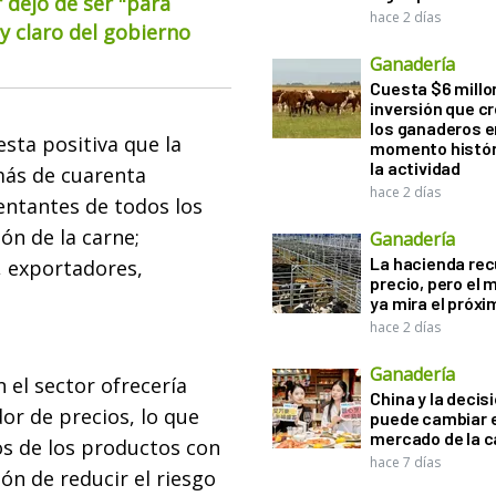
 dejó de ser "para
hace 2 días
 claro del gobierno
Ganadería
Cuesta $6 millo
inversión que c
los ganaderos e
esta positiva que la
momento histór
la actividad
más de cuarenta
hace 2 días
entantes de todos los
ón de la carne;
Ganadería
La hacienda re
, exportadores,
precio, pero el
ya mira el próx
hace 2 días
Ganadería
 el sector ofrecería
China y la decis
or de precios, lo que
puede cambiar e
mercado de la c
os de los productos con
hace 7 días
ión de reducir el riesgo