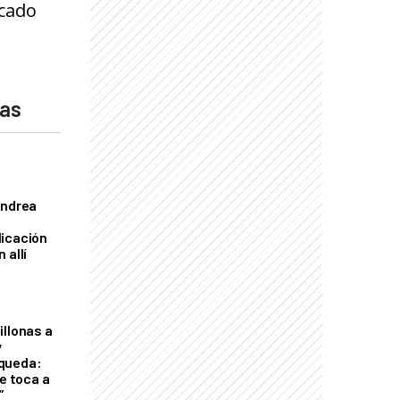
rcado
das
Andrea
licación
 allí
illonas a
y
queda:
le toca a
”