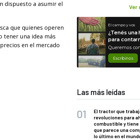
n dispuesto a asumir el
Ver
El campo y vos
usca que quienes operen
¿Tenés una h
o tener una idea más
para contar
precios en el mercado
Queremos con
Escribinos
Las más leídas
El tractor que trabaj
revoluciones para a
combustible y tiene
que parece una com
lo último en el mund