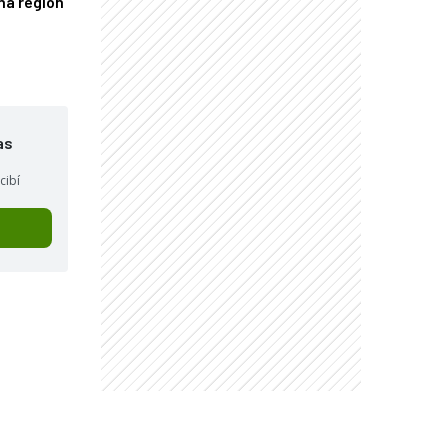
una región
as
cibí