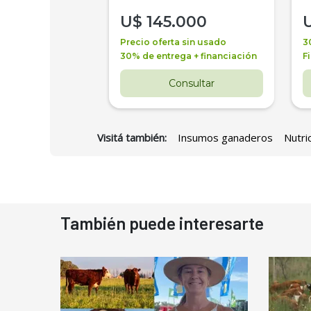
000
U$
145.000
a + financiación
Precio oferta sin usado
3
 4 años
30% de entrega + financiación
F
nsultar
Consultar
Visitá también:
Insumos ganaderos
Nutri
También puede interesarte