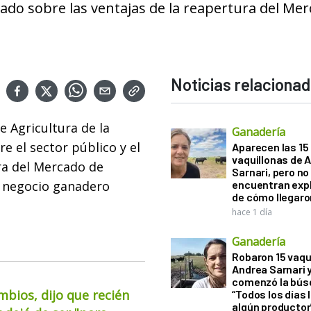
ivado sobre las ventajas de la reapertura del Me
Noticias relaciona
de Agricultura de la
Ganadería
e el sector público y el
Aparecen las 15
vaquillonas de 
ra del Mercado de
Sarnari, pero no
l negocio ganadero
encuentran exp
de cómo llegaron
hace 1 día
Ganadería
Robaron 15 vaqu
Andrea Sarnari 
comenzó la bús
mbios, dijo que recién
“Todos los días 
algún productor