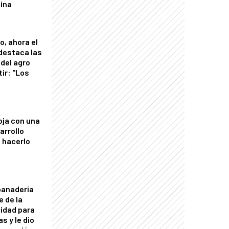
tina
o, ahora el
 destaca las
del agro
tir: "Los
"
oja con una
arrollo
 hacerlo
panadería
e de la
idad para
s y le dio