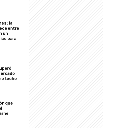
nes: la
rece entre
n un
ico para
cuperó
 mercado
imo techo
ión que
l
arne