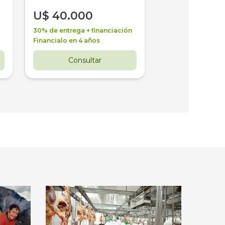
U$
40.000
U$
30.000
30% de entrega + financiación
30% de entrega + 
Financialo en 4 años
Financialo en 3 a
Consultar
Consul