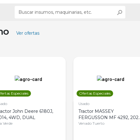
ino
Ver ofertas
fertas Especiales
Ofertas Especiales
sado
Usado
ractor John Deere 6180J,
Tractor MASSEY
014, 4WD, DUAL
FERGUSSON MF 4292, 2020
la Verde
4WD, PATON
Venado Tuerto