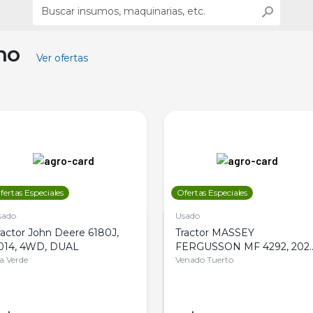
ino
Ver ofertas
fertas Especiales
Ofertas Especiales
sado
Usado
ractor John Deere 6180J,
Tractor MASSEY
014, 4WD, DUAL
FERGUSSON MF 4292, 2020
la Verde
4WD, PATON
Venado Tuerto