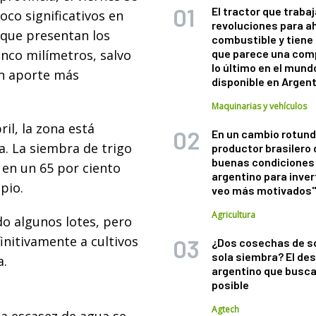
El tractor que trabaj
oco significativos en
revoluciones para a
a que presentan los
combustible y tiene
cinco milímetros, salvo
que parece una com
lo último en el mund
un aporte más
disponible en Argen
Maquinarias y vehículos
il, la zona está
En un cambio rotund
a. La siembra de trigo
productor brasilero
buenas condiciones 
 en un 65 por ciento
argentino para inver
pio.
veo más motivados
Agricultura
do algunos lotes, pero
initivamente a cultivos
¿Dos cosechas de s
sola siembra? El des
a.
argentino que busca
posible
Agtech