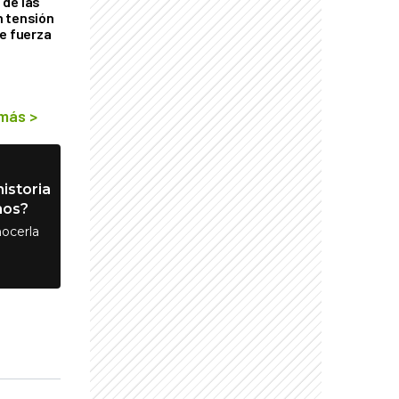
de las
n tensión
de fuerza
s
 más
>
istoria
nos?
ocerla