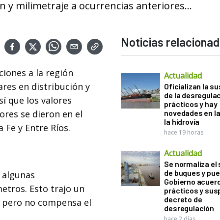
ón y milimetraje a ocurrencias anteriores...
Noticias relaciona
ciones a la región
Actualidad
res en distribución y
Oficializan la s
de la desregula
sí que los valores
prácticos y hay
ores se dieron en el
novedades en la
la hidrovía
 Fe y Entre Ríos.
hace 19 horas
Actualidad
Se normaliza el 
de buques y pue
n algunas
Gobierno acuerd
etros. Esto trajo un
prácticos y sus
decreto de
, pero no compensa el
desregulación
hace 2 días