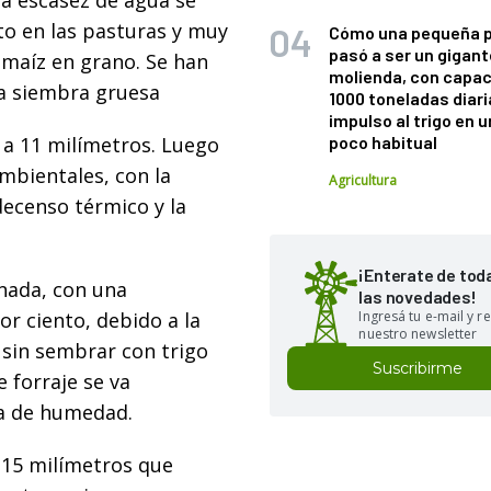
la escasez de agua se
nto en las pasturas y muy
Cómo una pequeña 
pasó a ser un gigant
y maíz en grano. Se han
molienda, con capac
la siembra gruesa
1000 toneladas diaria
impulso al trigo en 
zó a 11 milímetros. Luego
poco habitual
mbientales, con la
Agricultura
 decenso térmico y la
¡Enterate de tod
nada, con una
las novedades!
or ciento, debido a la
Ingresá tu e-mail y re
nuestro newsletter
 sin sembrar con trigo
Suscribirme
e forraje se va
ta de humedad.
s 15 milímetros que