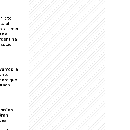
flicto
ta al
esta tener
 y el
Argentina
 sucio"
lvamos la
tante
mbera que
rnado
ión” en
Gran
ques