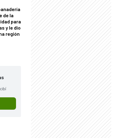
panadería
e de la
idad para
s y le dio
una región
as
cibí