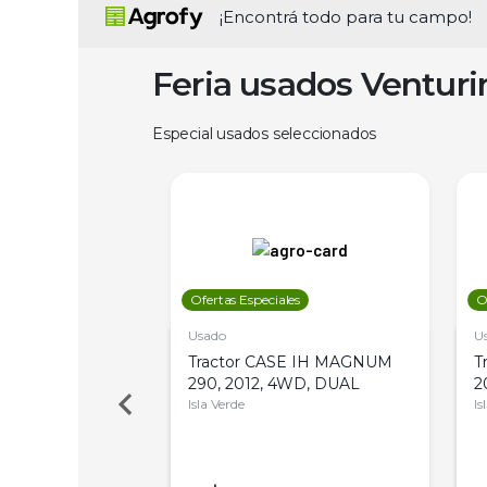
¡Encontrá todo para tu campo!
Feria usados Ventur
Especial usados seleccionados
les
Ofertas Especiales
O
Usado
U
a Metalfor 7040,
Tractor CASE IH MAGNUM
T
Bot 32 Mts
290, 2012, 4WD, DUAL
2
Isla Verde
Is