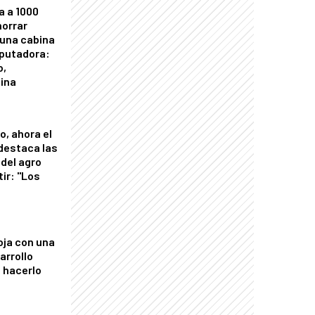
a a 1000
horrar
 una cabina
putadora:
o,
tina
o, ahora el
 destaca las
del agro
tir: "Los
"
oja con una
arrollo
 hacerlo