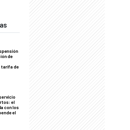
das
uspensión
ción de
 tarifa de
servicio
rtos: el
a con los
pende el