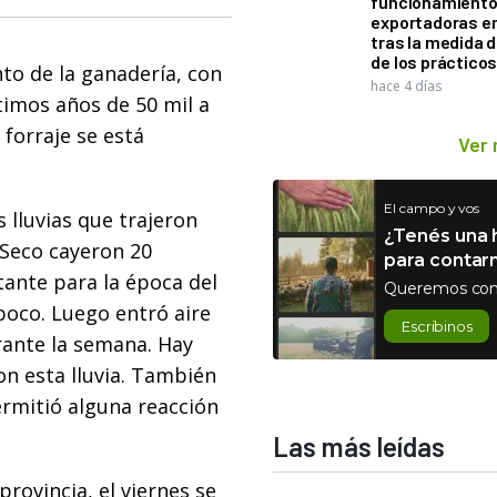
funcionamiento 
exportadoras e
tras la medida 
de los práctico
to de la ganadería, con
hace 4 días
imos años de 50 mil a
 forraje se está
Ver
El campo y vos
 lluvias que trajeron
¿Tenés una h
o Seco cayeron 20
para contar
tante para la época del
Queremos con
poco. Luego entró aire
Escribinos
rante la semana. Hay
on esta lluvia. También
ermitió alguna reacción
Las más leídas
rovincia, el viernes se