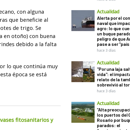
secano, con alguna
Actualidad
Alerta por el con
as que beneficie al
naval que impac
otes de trigo. Se
agro: lo que cu
un buque parado
da en otoño) con buena
peligro de que 
indes debido a la falta
pase a ser "país
hace 3 días
Actualidad
 por lo que continúa muy
"Por una laja sa
 esta época se está
vida": el impac
relato de la ta
sobrevivió al to
hace 3 días
Actualidad
“Alta preocupac
los puertos del 
ases fitosanitarios y
Rosario por bu
parados: el