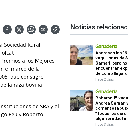
Noticias relaciona
la Sociedad Rural
Ganadería
olcati,
Aparecen las 15
vaquillonas de 
 Premios a los Mejores
Sarnari, pero no
en el marco de la
encuentran exp
de cómo llegaron
05, que consagró
hace 2 días
de la raza bovina
Ganadería
Robaron 15 vaqu
Andrea Sarnari 
 Instituciones de SRA y el
comenzó la bús
“Todos los días 
ugo Feü y Roberto
algún productor
hace 3 días