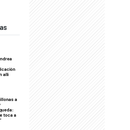
das
Andrea
licación
 allí
illonas a
y
queda:
le toca a
”