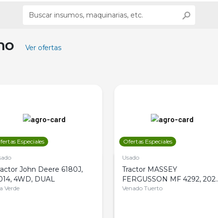
ino
Ver ofertas
fertas Especiales
Ofertas Especiales
sado
Usado
ractor John Deere 6180J,
Tractor MASSEY
014, 4WD, DUAL
FERGUSSON MF 4292, 2020
la Verde
4WD, PATON
Venado Tuerto