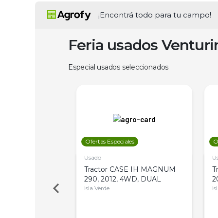
¡Encontrá todo para tu campo!
Feria usados Ventur
Especial usados seleccionados
les
Ofertas Especiales
O
Usado
U
a Metalfor 7040,
Tractor CASE IH MAGNUM
T
Bot 32 Mts
290, 2012, 4WD, DUAL
2
Isla Verde
Is