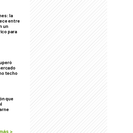
nes: la
rece entre
n un
ico para
cuperó
 mercado
imo techo
ión que
l
arne
 más
>