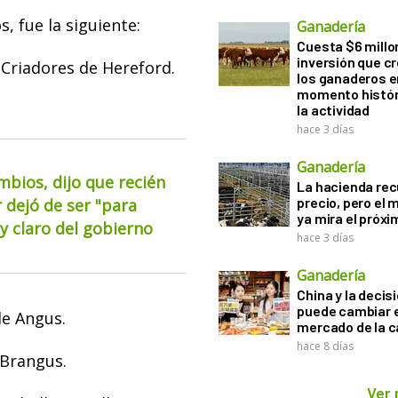
, fue la siguiente:
Ganadería
Cuesta $6 millo
inversión que c
 Criadores de Hereford.
los ganaderos e
momento histór
la actividad
hace 3 días
Ganadería
mbios, dijo que recién
La hacienda re
precio, pero el
 dejó de ser "para
ya mira el próx
 claro del gobierno
hace 3 días
Ganadería
China y la decis
puede cambiar e
de Angus.
mercado de la c
hace 8 días
 Brangus.
Ver