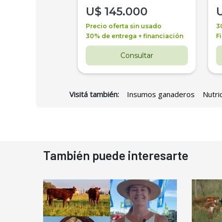
000
U$
145.000
a + financiación
Precio oferta sin usado
3
 4 años
30% de entrega + financiación
F
nsultar
Consultar
Visitá también:
Insumos ganaderos
Nutri
También puede interesarte