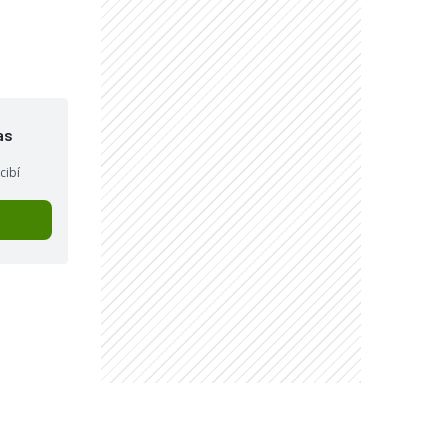
"
as
cibí