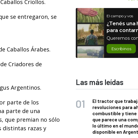
Caballos Criollos.
que se entregaron, se
El campo y vos
¿Tenés una h
para contar
Queremos con
de Caballos Árabes.
Escribinos
 de Criadores de
Las más leídas
gus Argentinos.
El tractor que trabaj
or parte de los
revoluciones para a
ma parte de una
combustible y tiene
es, que premian no sólo
que parece una com
lo último en el mund
 distintas razas y
disponible en Argen