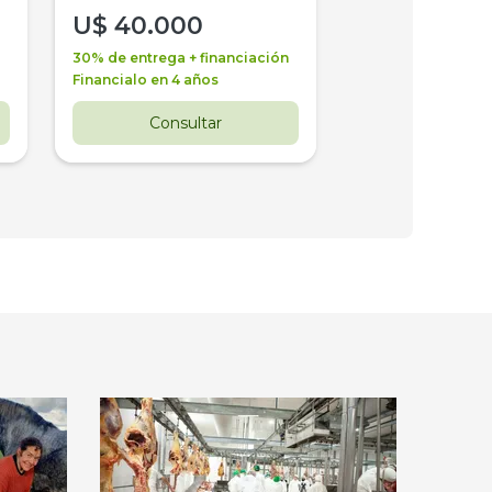
U$
40.000
U$
30.000
30% de entrega + financiación
30% de entrega + 
Financialo en 4 años
Financialo en 3 a
Consultar
Consul