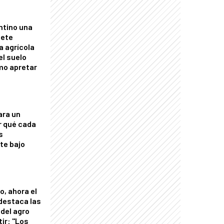
ntino una
mete
a agrícola
el suelo
mo apretar
ara un
r qué cada
s
nte bajo
o, ahora el
 destaca las
del agro
tir: "Los