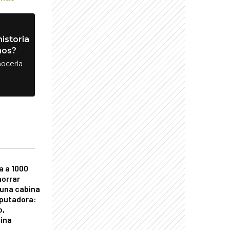
istoria
nos?
ocerla
a a 1000
horrar
 una cabina
putadora:
o,
tina