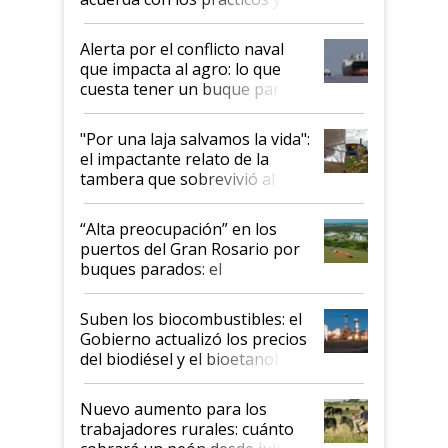
suspende el decreto de
desregulación
Alerta por el conflicto naval
que impacta al agro: lo que
cuesta tener un buque parado
y el peligro de que Argentina
pase a ser "país sucio"
"Por una laja salvamos la vida":
el impactante relato de la
tambera que sobrevivió al
tornado
“Alta preocupación” en los
puertos del Gran Rosario por
buques parados: el
funcionamiento de las
exportadoras en tensión tras
Suben los biocombustibles: el
la medida de fuerza de los
Gobierno actualizó los precios
prácticos
del biodiésel y el bioetanol
Nuevo aumento para los
trabajadores rurales: cuánto