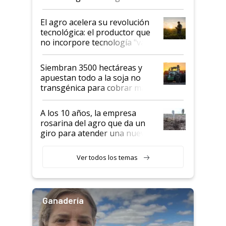
desafío de una tecnología clave
El agro acelera su revolución
tecnológica: el productor que
no incorpore tecnología "va a
perder el tren"
Siembran 3500 hectáreas y
apuestan todo a la soja no
transgénica para cobrar más
por tonelada: compraron un
semillero
A los 10 años, la empresa
rosarina del agro que da un
giro para atender una nueva
etapa en el agro
Ver todos los temas
Ganadería