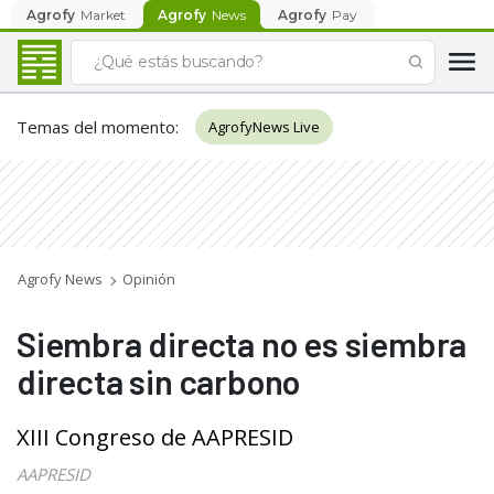
Agrofy
Market
Agrofy
News
Agrofy
Pay
Temas del momento
:
AgrofyNews Live
Agrofy News
Opinión
Siembra directa no es siembra
directa sin carbono
XIII Congreso de AAPRESID
AAPRESID