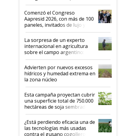
"No es bueno que en
Argentina se sigan discutiendo
Comenzó el Congreso
las mismas cosas de hace 50
Aapresid 2026, con más de 100
años"
paneles, invitados de lujo y
todas las tendencias
La sorpresa de un experto
internacional en agricultura
sobre el campo argentino:
"Estoy muy impresionado"
Advierten por nuevos excesos
hídricos y humedad extrema en
la zona núcleo
Esta campaña proyectan cubrir
una superficie total de 750.000
hectáreas de soja sembradas
con una nueva generación de
variedades que marcan un
¿Está perdiendo eficacia una de
salto tecnológico en genética y
las tecnologías más usadas
rendimiento
contra el gusano cogollero? El