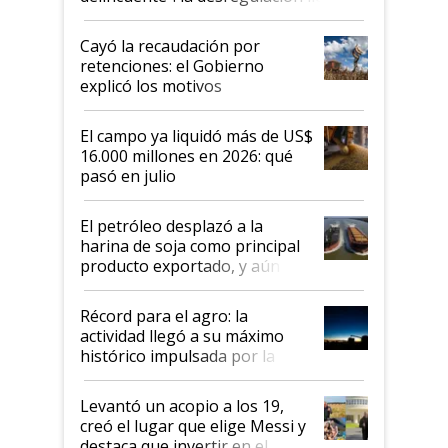
al Congreso Aapresid y hasta se
habló del financiamiento al IPCVA
Cayó la recaudación por
retenciones: el Gobierno
explicó los motivos
El campo ya liquidó más de US$
16.000 millones en 2026: qué
pasó en julio
El petróleo desplazó a la
harina de soja como principal
producto exportado, y aún así
el agro aportó casi seis de cada
diez dólares y sostuvo el
Récord para el agro: la
liderazgo en un semestre
actividad llegó a su máximo
récord
histórico impulsada por la
cosecha y las exportaciones
Levantó un acopio a los 19,
creó el lugar que elige Messi y
destaca que invertir en el