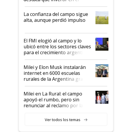
kirchnerismo era como "darle
plata a un hijo para droga":
La confianza del campo sigue
Juan Félix Rossetti, el libertario
alta, aunque perdió impulso
que de una dura crisis salió
más fuerte y apuesta al cambio
de Milei
El FMI elogió al campo y lo
ubicó entre los sectores claves
para el crecimiento argentino
Milei y Elon Musk instalarán
internet en 6000 escuelas
rurales de la Argentina gracias
a un acuerdo con Starlink
Milei en La Rural: el campo
apoyó el rumbo, pero sin
renunciar al reclamo por las
retenciones
Ver todos los temas