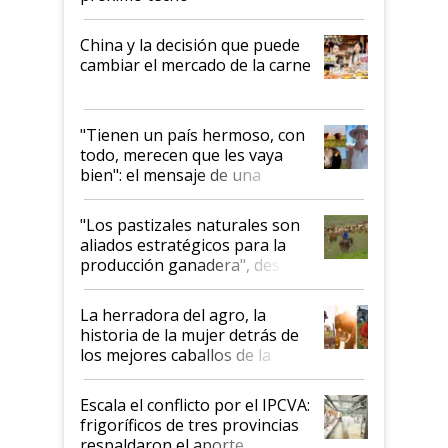
China y la decisión que puede
cambiar el mercado de la carne
"Tienen un país hermoso, con
todo, merecen que les vaya
bien": el mensaje de una
ganadera uruguaya sobre las
oportunidades que se abren
"Los pastizales naturales son
para el agro en Argentina, con
aliados estratégicos para la
foco en la carne
producción ganadera", destaca
la iniciativa que ya reúne a 46
establecimientos en Argentina
La herradora del agro, la
historia de la mujer detrás de
los mejores caballos de la
Argentina y los mitos que
todavía hacen sufrir a estos
Escala el conflicto por el IPCVA:
animales: "Mientras me
frigoríficos de tres provincias
descalificaban, yo seguí
respaldaron el aporte