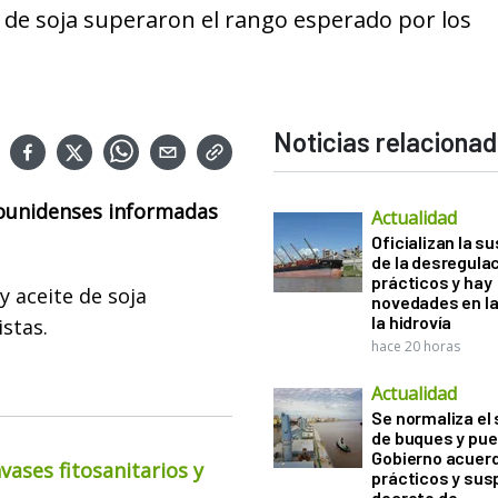
e de soja superaron el rango esperado por los
Noticias relaciona
ounidenses informadas
Actualidad
Oficializan la s
de la desregula
prácticos y hay
 aceite de soja
novedades en la
la hidrovía
stas.
hace 20 horas
Actualidad
Se normaliza el 
de buques y pue
Gobierno acuerd
ases fitosanitarios y
prácticos y sus
decreto de