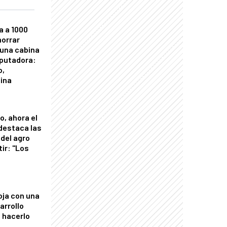
a a 1000
horrar
 una cabina
putadora:
o,
tina
o, ahora el
 destaca las
del agro
tir: "Los
"
oja con una
arrollo
 hacerlo