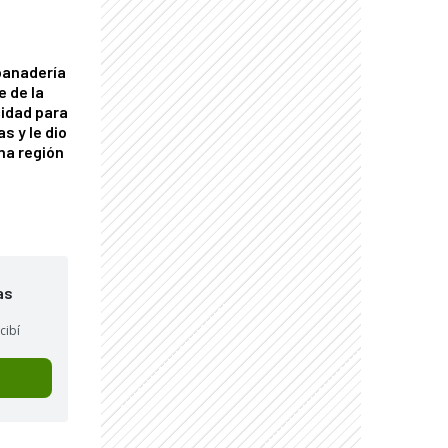
panadería
e de la
idad para
s y le dio
una región
as
cibí