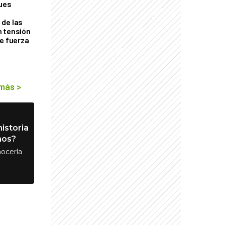
ques
de las
n tensión
de fuerza
s
 más
>
istoria
nos?
ocerla