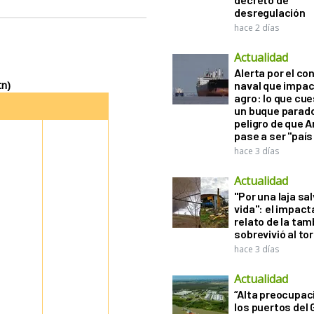
desregulación
hace 2 días
Actualidad
Alerta por el con
tn)
naval que impac
agro: lo que cu
un buque parado
peligro de que 
pase a ser "país
hace 3 días
Actualidad
"Por una laja sa
vida": el impac
relato de la ta
sobrevivió al to
hace 3 días
Actualidad
“Alta preocupac
los puertos del 