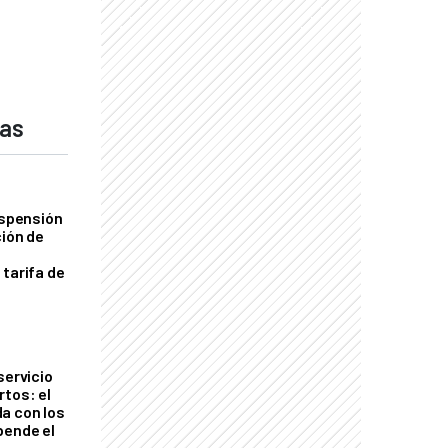
das
uspensión
ción de
 tarifa de
servicio
rtos: el
a con los
pende el