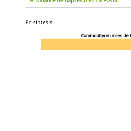
el balance de Aapresid en La Posta
En síntesis:
Commodity
(en miles de 