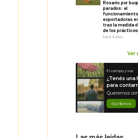
Rosario por bu
parados: el
funcionamiento 
exportadoras e
tras la medida 
de los práctico
hace 4 días
Ver
El campo y vos
¿Tenés una h
para contar
Queremos con
Escribinos
Las más leídas