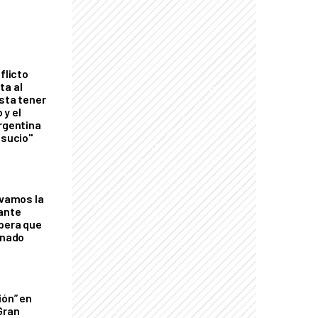
flicto
ta al
esta tener
 y el
Argentina
 sucio"
lvamos la
tante
mbera que
rnado
ión” en
Gran