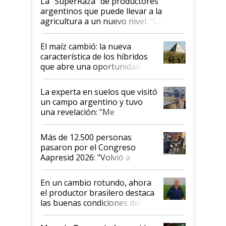
La "SuperRaza" de productores
argentinos que puede llevar a la
agricultura a un nuevo nivel: "Las
posibilidades de crecimiento son
infinitas"
El maíz cambió: la nueva
característica de los híbridos
que abre una oportunidad en
el lote
La experta en suelos que visitó
un campo argentino y tuvo
una revelación: "Me
impresionó mucho"
Más de 12.500 personas
pasaron por el Congreso
Aapresid 2026: "Volvió a
demostrar que hablar del
suelo es hablar de todo el
En un cambio rotundo, ahora
sistema productivo"
el productor brasilero destaca
las buenas condiciones del
agro argentino para invertir:
"Los veo más motivados"