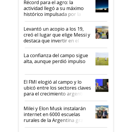
Récord para el agro: la
liderazgo en un semestre
actividad llegó a su máximo
récord
histórico impulsada por la
cosecha y las exportaciones
Levantó un acopio a los 19,
creó el lugar que elige Messi y
destaca que invertir en el
kirchnerismo era como "darle
plata a un hijo para droga":
La confianza del campo sigue
Juan Félix Rossetti, el libertario
alta, aunque perdió impulso
que de una dura crisis salió
más fuerte y apuesta al cambio
de Milei
El FMI elogió al campo y lo
ubicó entre los sectores claves
para el crecimiento argentino
Milei y Elon Musk instalarán
internet en 6000 escuelas
rurales de la Argentina gracias
a un acuerdo con Starlink