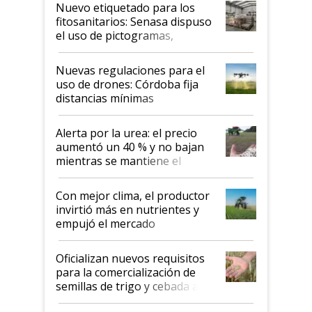
fina
Nuevo etiquetado para los
fitosanitarios: Senasa dispuso
el uso de pictogramas,
palabras de advertencia e
indicaciones
Nuevas regulaciones para el
uso de drones: Córdoba fija
distancias mínimas
Alerta por la urea: el precio
aumentó un 40 % y no bajan
mientras se mantiene el
conflicto en Medio Oriente
Con mejor clima, el productor
invirtió más en nutrientes y
empujó el mercado
Oficializan nuevos requisitos
para la comercialización de
semillas de trigo y cebada a
granel