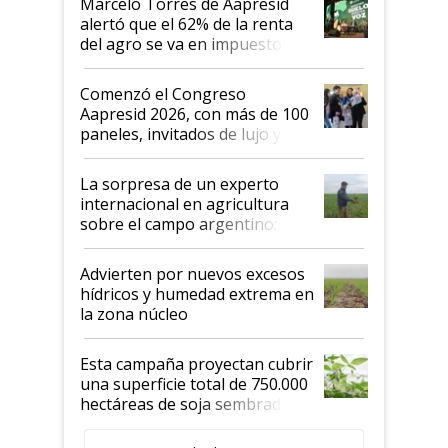
Marcelo Torres de Aapresid
alertó que el 62% de la renta
del agro se va en impuestos:
"No es bueno que en
Argentina se sigan discutiendo
Comenzó el Congreso
las mismas cosas de hace 50
Aapresid 2026, con más de 100
años"
paneles, invitados de lujo y
todas las tendencias
La sorpresa de un experto
internacional en agricultura
sobre el campo argentino:
"Estoy muy impresionado"
Advierten por nuevos excesos
hídricos y humedad extrema en
la zona núcleo
Esta campaña proyectan cubrir
una superficie total de 750.000
hectáreas de soja sembradas
con una nueva generación de
variedades que marcan un