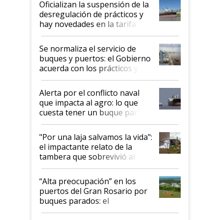
Oficializan la suspensión de la
desregulación de prácticos y
hay novedades en la tarifa de
la hidrovía
Se normaliza el servicio de
buques y puertos: el Gobierno
acuerda con los prácticos y
suspende el decreto de
desregulación
Alerta por el conflicto naval
que impacta al agro: lo que
cuesta tener un buque parado
y el peligro de que Argentina
pase a ser "país sucio"
"Por una laja salvamos la vida":
el impactante relato de la
tambera que sobrevivió al
tornado
“Alta preocupación” en los
puertos del Gran Rosario por
buques parados: el
funcionamiento de las