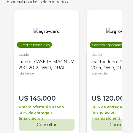
Especial usados seleccionados
Ofertas Especiales
Ofertas Especiales
Usado
Usado
Tractor CASE IH MAGNUM
Tractor John Deere 
290, 2012, 4WD, DUAL
2014, 4WD, DUAL
Isla Verde
Isla Verde
U$
145.000
U$
120.000
Precio oferta sin usado
30% de entrega +
financiación
30% de entrega +
financiación
Financialo en 3 años
Consultar
Consultar