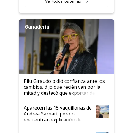
Ver todos los temas
salto tecnológico en genética y
rendimiento
Ganadería
Pilu Giraudo pidió confianza ante los
cambios, dijo que recién van por la
mitad y destacó que exportar dejó de
ser "para unos pocos": "Tenemos un
mandato muy claro del gobierno
Aparecen las 15 vaquillonas de
nacional"
Andrea Sarnari, pero no
encuentran explicación de
cómo llegaron allí