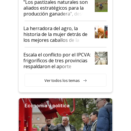
"Los pastizales naturales son
para el agro en Argentina, con
aliados estratégicos para la
foco en la carne
producción ganadera", destaca
la iniciativa que ya reúne a 46
establecimientos en Argentina
La herradora del agro, la
historia de la mujer detrás de
los mejores caballos de la
Argentina y los mitos que
todavía hacen sufrir a estos
Escala el conflicto por el IPCVA:
animales: "Mientras me
frigoríficos de tres provincias
descalificaban, yo seguí
respaldaron el aporte
haciendo currículum"
obligatorio
Ver todos los temas
Economía y política