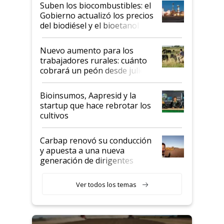
exportadoras en tensión tras
Suben los biocombustibles: el
la medida de fuerza de los
Gobierno actualizó los precios
prácticos
del biodiésel y el bioetanol
Nuevo aumento para los
trabajadores rurales: cuánto
cobrará un peón desde julio
Bioinsumos, Aapresid y la
startup que hace rebrotar los
cultivos
Carbap renovó su conducción
y apuesta a una nueva
generación de dirigentes
rurales
Ver todos los temas