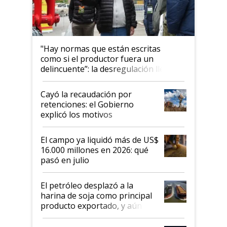
"Hay normas que están escritas
como si el productor fuera un
delincuente”: la desregulación llegó
al Congreso Aapresid y hasta se
habló del financiamiento al IPCVA
Cayó la recaudación por
retenciones: el Gobierno
explicó los motivos
El campo ya liquidó más de US$
16.000 millones en 2026: qué
pasó en julio
El petróleo desplazó a la
harina de soja como principal
producto exportado, y aún así
el agro aportó casi seis de cada
diez dólares y sostuvo el