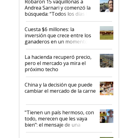
Robaron 15 vaquillonas a
Andrea Sarnari y comenzó la
búsqueda: “Todos los días le
toca a algún productor”
Cuesta $6 millones: la
inversión que crece entre los
ganaderos en un momento
histórico para la actividad
La hacienda recuperó precio,
pero el mercado ya mira el
próximo techo
China y la decisión que puede
cambiar el mercado de la carne
"Tienen un país hermoso, con
todo, merecen que les vaya
bien": el mensaje de una
ganadera uruguaya sobre las
oportunidades que se abren