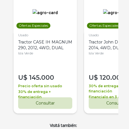
Ofertas Especiales
Ofertas Especiales
Usado
Usado
Tractor CASE IH MAGNUM
Tractor John Deere 
290, 2012, 4WD, DUAL
2014, 4WD, DUAL
Isla Verde
Isla Verde
U$
145.000
U$
120.000
Precio oferta sin usado
30% de entrega +
financiación
30% de entrega +
financiación
Financialo en 3 años
Consultar
Consultar
Visitá también: