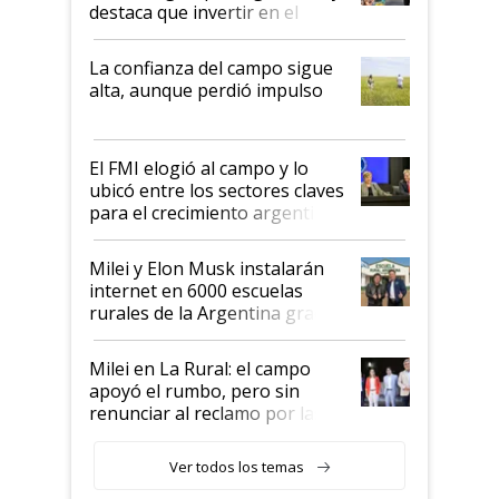
destaca que invertir en el
kirchnerismo era como "darle
plata a un hijo para droga":
La confianza del campo sigue
Juan Félix Rossetti, el libertario
alta, aunque perdió impulso
que de una dura crisis salió
más fuerte y apuesta al cambio
de Milei
El FMI elogió al campo y lo
ubicó entre los sectores claves
para el crecimiento argentino
Milei y Elon Musk instalarán
internet en 6000 escuelas
rurales de la Argentina gracias
a un acuerdo con Starlink
Milei en La Rural: el campo
apoyó el rumbo, pero sin
renunciar al reclamo por las
retenciones
Ver todos los temas