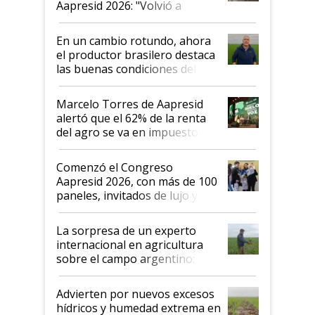
Aapresid 2026: "Volvió a
demostrar que hablar del
suelo es hablar de todo el
En un cambio rotundo, ahora
sistema productivo"
el productor brasilero destaca
las buenas condiciones del
agro argentino para invertir:
"Los veo más motivados"
Marcelo Torres de Aapresid
alertó que el 62% de la renta
del agro se va en impuestos:
"No es bueno que en
Argentina se sigan discutiendo
Comenzó el Congreso
las mismas cosas de hace 50
Aapresid 2026, con más de 100
años"
paneles, invitados de lujo y
todas las tendencias
La sorpresa de un experto
internacional en agricultura
sobre el campo argentino:
"Estoy muy impresionado"
Advierten por nuevos excesos
hídricos y humedad extrema en