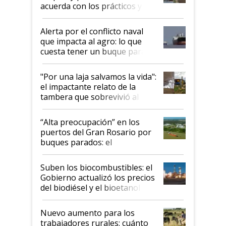
acuerda con los prácticos y
suspende el decreto de
desregulación
Alerta por el conflicto naval
que impacta al agro: lo que
cuesta tener un buque parado
y el peligro de que Argentina
pase a ser "país sucio"
"Por una laja salvamos la vida":
el impactante relato de la
tambera que sobrevivió al
tornado
“Alta preocupación” en los
puertos del Gran Rosario por
buques parados: el
funcionamiento de las
exportadoras en tensión tras
Suben los biocombustibles: el
la medida de fuerza de los
Gobierno actualizó los precios
prácticos
del biodiésel y el bioetanol
Nuevo aumento para los
trabajadores rurales: cuánto