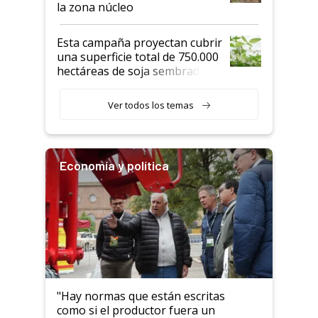
la zona núcleo
Esta campaña proyectan cubrir
una superficie total de 750.000
hectáreas de soja sembradas
con una nueva generación de
variedades que marcan un
Ver todos los temas
salto tecnológico en genética y
rendimiento
Economía y política
"Hay normas que están escritas
como si el productor fuera un