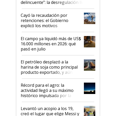
delincuente”: la desregulación llegó
al Congreso Aapresid y hasta se
habló del financiamiento al IPCVA
Cayó la recaudación por
retenciones: el Gobierno
explicó los motivos
El campo ya liquidó más de US$
16.000 millones en 2026: qué
pasó en julio
El petróleo desplazó a la
harina de soja como principal
producto exportado, y aún así
el agro aportó casi seis de cada
diez dólares y sostuvo el
Récord para el agro: la
liderazgo en un semestre
actividad llegó a su máximo
récord
histórico impulsada por la
cosecha y las exportaciones
Levantó un acopio a los 19,
creó el lugar que elige Messi y