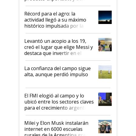
el agro aportó casi seis de cada
diez dólares y sostuvo el
Récord para el agro: la
liderazgo en un semestre
actividad llegó a su máximo
récord
histórico impulsada por la
cosecha y las exportaciones
Levantó un acopio a los 19,
creó el lugar que elige Messi y
destaca que invertir en el
kirchnerismo era como "darle
plata a un hijo para droga":
La confianza del campo sigue
Juan Félix Rossetti, el libertario
alta, aunque perdió impulso
que de una dura crisis salió
más fuerte y apuesta al cambio
de Milei
El FMI elogió al campo y lo
ubicó entre los sectores claves
para el crecimiento argentino
Milei y Elon Musk instalarán
internet en 6000 escuelas
rurales de la Argentina gracias