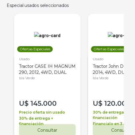
Especial usados seleccionados
Ofertas Especiales
Ofertas Especiales
Usado
Usado
Tractor CASE IH MAGNUM
Tractor John Deere 
290, 2012, 4WD, DUAL
2014, 4WD, DUAL
Isla Verde
Isla Verde
U$
145.000
U$
120.000
Precio oferta sin usado
30% de entrega +
financiación
30% de entrega +
financiación
Financialo en 3 años
Consultar
Consultar