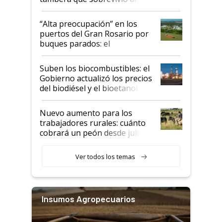
tornado
“Alta preocupación” en los
puertos del Gran Rosario por
buques parados: el
funcionamiento de las
exportadoras en tensión tras
Suben los biocombustibles: el
la medida de fuerza de los
Gobierno actualizó los precios
prácticos
del biodiésel y el bioetanol
Nuevo aumento para los
trabajadores rurales: cuánto
cobrará un peón desde julio
Ver todos los temas
Insumos Agropecuarios