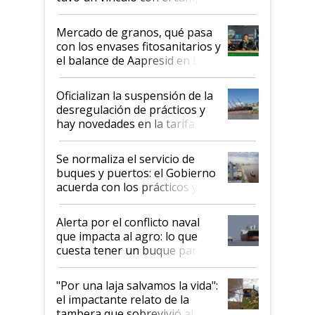
Mercado de granos, qué pasa
con los envases fitosanitarios y
el balance de Aapresid en La
Posta
Oficializan la suspensión de la
desregulación de prácticos y
hay novedades en la tarifa de
la hidrovía
Se normaliza el servicio de
buques y puertos: el Gobierno
acuerda con los prácticos y
suspende el decreto de
desregulación
Alerta por el conflicto naval
que impacta al agro: lo que
cuesta tener un buque parado
y el peligro de que Argentina
pase a ser "país sucio"
"Por una laja salvamos la vida":
el impactante relato de la
tambera que sobrevivió al