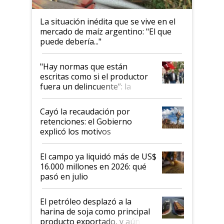
La situación inédita que se vive en el
mercado de maíz argentino: "El que
puede debería..."
"Hay normas que están
escritas como si el productor
fuera un delincuente”: la
desregulación llegó al
Congreso Aapresid y hasta se
Cayó la recaudación por
habló del financiamiento al
retenciones: el Gobierno
IPCVA
explicó los motivos
El campo ya liquidó más de US$
16.000 millones en 2026: qué
pasó en julio
El petróleo desplazó a la
harina de soja como principal
producto exportado, y aún así