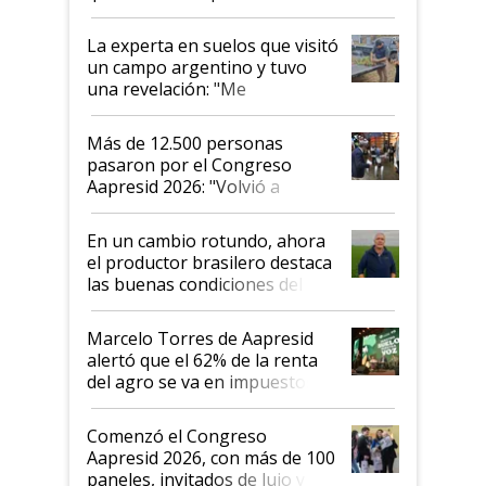
el lote
La experta en suelos que visitó
un campo argentino y tuvo
una revelación: "Me
impresionó mucho"
Más de 12.500 personas
pasaron por el Congreso
Aapresid 2026: "Volvió a
demostrar que hablar del
suelo es hablar de todo el
En un cambio rotundo, ahora
sistema productivo"
el productor brasilero destaca
las buenas condiciones del
agro argentino para invertir:
"Los veo más motivados"
Marcelo Torres de Aapresid
alertó que el 62% de la renta
del agro se va en impuestos:
"No es bueno que en
Argentina se sigan discutiendo
Comenzó el Congreso
las mismas cosas de hace 50
Aapresid 2026, con más de 100
años"
paneles, invitados de lujo y