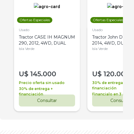
Ofertas Especiales
Ofertas Especiales
Usado
Usado
Tractor CASE IH MAGNUM
Tractor John Deere 
290, 2012, 4WD, DUAL
2014, 4WD, DUAL
Isla Verde
Isla Verde
U$
145.000
U$
120.000
Precio oferta sin usado
30% de entrega +
financiación
30% de entrega +
financiación
Financialo en 3 años
Consultar
Consultar