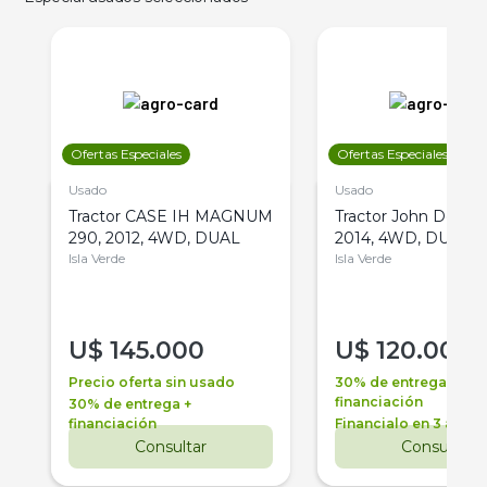
Ofertas Especiales
Ofertas Especiales
Usado
Usado
Tractor CASE IH MAGNUM
Tractor John Deere 
290, 2012, 4WD, DUAL
2014, 4WD, DUAL
Isla Verde
Isla Verde
U$
145.000
U$
120.000
Precio oferta sin usado
30% de entrega +
financiación
30% de entrega +
financiación
Financialo en 3 años
Consultar
Consultar