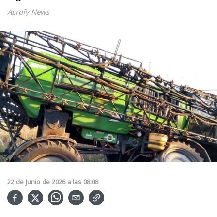
Agrofy News
22
de
Junio
de
2026
a las
08:08