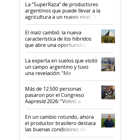
La "SuperRaza" de productores
argentinos que puede llevar a la
agricultura a un nuevo nivel: "Las
posibilidades de crecimiento son
infinitas"
El maíz cambió: la nueva
característica de los híbridos
que abre una oportunidad en
el lote
La experta en suelos que visitó
un campo argentino y tuvo
una revelación: "Me
impresionó mucho"
Más de 12.500 personas
pasaron por el Congreso
Aapresid 2026: "Volvió a
demostrar que hablar del
suelo es hablar de todo el
En un cambio rotundo, ahora
sistema productivo"
el productor brasilero destaca
las buenas condiciones del
agro argentino para invertir: