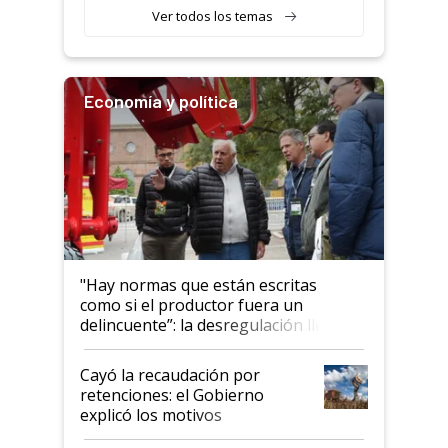
variedades que marcan un
Ver todos los temas
salto tecnológico en genética y
rendimiento
Economía y política
"Hay normas que están escritas
como si el productor fuera un
delincuente”: la desregulación llegó
al Congreso Aapresid y hasta se
habló del financiamiento al IPCVA
Cayó la recaudación por
retenciones: el Gobierno
explicó los motivos