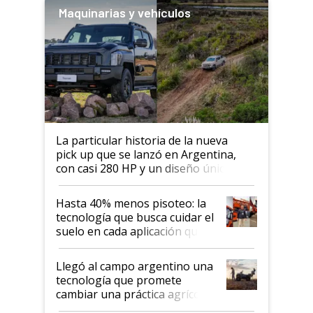
Maquinarias y vehículos
La particular historia de la nueva
pick up que se lanzó en Argentina,
con casi 280 HP y un diseño único: a
cuánto se vende
Hasta 40% menos pisoteo: la
tecnología que busca cuidar el
suelo en cada aplicación que
llevó Jacto al Congreso
Aapresid 2026
Llegó al campo argentino una
tecnología que promete
cambiar una práctica agrícola
clave: ¿Y si analizar el suelo