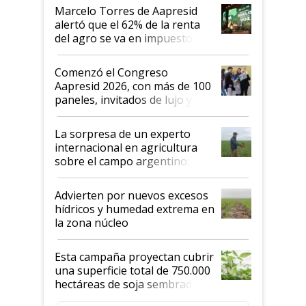
"Los veo más motivados"
Marcelo Torres de Aapresid
alertó que el 62% de la renta
del agro se va en impuestos:
"No es bueno que en
Argentina se sigan discutiendo
Comenzó el Congreso
las mismas cosas de hace 50
Aapresid 2026, con más de 100
años"
paneles, invitados de lujo y
todas las tendencias
La sorpresa de un experto
internacional en agricultura
sobre el campo argentino:
"Estoy muy impresionado"
Advierten por nuevos excesos
hídricos y humedad extrema en
la zona núcleo
Esta campaña proyectan cubrir
una superficie total de 750.000
hectáreas de soja sembradas
con una nueva generación de