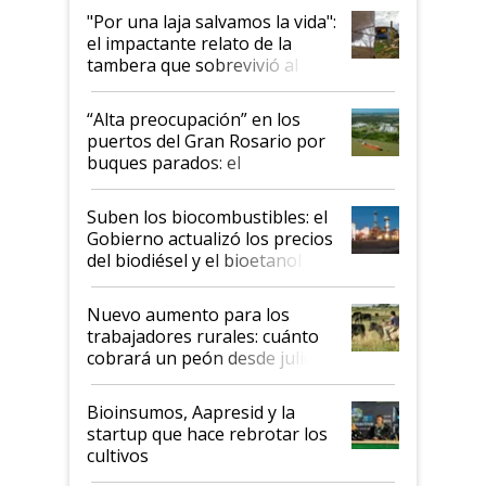
pase a ser "país sucio"
"Por una laja salvamos la vida":
el impactante relato de la
tambera que sobrevivió al
tornado
“Alta preocupación” en los
puertos del Gran Rosario por
buques parados: el
funcionamiento de las
exportadoras en tensión tras
Suben los biocombustibles: el
la medida de fuerza de los
Gobierno actualizó los precios
prácticos
del biodiésel y el bioetanol
Nuevo aumento para los
trabajadores rurales: cuánto
cobrará un peón desde julio
Bioinsumos, Aapresid y la
startup que hace rebrotar los
cultivos