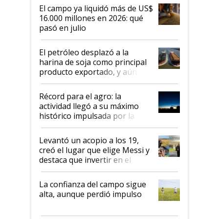
El campo ya liquidó más de US$
16.000 millones en 2026: qué
pasó en julio
El petróleo desplazó a la
harina de soja como principal
producto exportado, y aún así
el agro aportó casi seis de cada
diez dólares y sostuvo el
Récord para el agro: la
liderazgo en un semestre
actividad llegó a su máximo
récord
histórico impulsada por la
cosecha y las exportaciones
Levantó un acopio a los 19,
creó el lugar que elige Messi y
destaca que invertir en el
kirchnerismo era como "darle
plata a un hijo para droga":
La confianza del campo sigue
Juan Félix Rossetti, el libertario
alta, aunque perdió impulso
que de una dura crisis salió
más fuerte y apuesta al cambio
de Milei