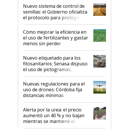
Nuevo sistema de control de
semillas: el Gobierno oficializa
el protocolo para proteger la
propiedad intelectual
Cómo mejorar la eficiencia en
el uso de fertilizantes y gastar
menos sin perder
productividad en la campaña
fina
Nuevo etiquetado para los
fitosanitarios: Senasa dispuso
el uso de pictogramas,
palabras de advertencia e
indicaciones
Nuevas regulaciones para el
uso de drones: Córdoba fija
distancias mínimas
Alerta por la urea: el precio
aumentó un 40 % y no bajan
mientras se mantiene el
conflicto en Medio Oriente