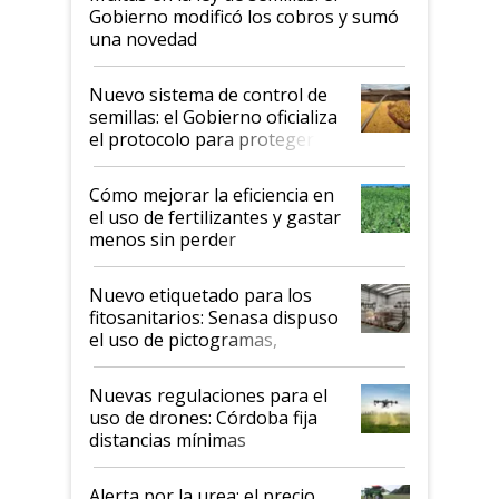
Gobierno modificó los cobros y sumó
una novedad
Nuevo sistema de control de
semillas: el Gobierno oficializa
el protocolo para proteger la
propiedad intelectual
Cómo mejorar la eficiencia en
el uso de fertilizantes y gastar
menos sin perder
productividad en la campaña
fina
Nuevo etiquetado para los
fitosanitarios: Senasa dispuso
el uso de pictogramas,
palabras de advertencia e
indicaciones
Nuevas regulaciones para el
uso de drones: Córdoba fija
distancias mínimas
Alerta por la urea: el precio