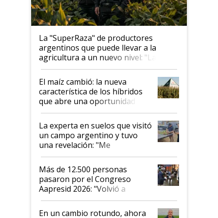
La "SuperRaza" de productores
argentinos que puede llevar a la
agricultura a un nuevo nivel: "Las
posibilidades de crecimiento son
infinitas"
El maíz cambió: la nueva
característica de los híbridos
que abre una oportunidad en
el lote
La experta en suelos que visitó
un campo argentino y tuvo
una revelación: "Me
impresionó mucho"
Más de 12.500 personas
pasaron por el Congreso
Aapresid 2026: "Volvió a
demostrar que hablar del
suelo es hablar de todo el
En un cambio rotundo, ahora
sistema productivo"