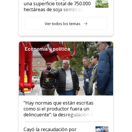
una superficie total de 750.000
hectáreas de soja sembradas
con una nueva generación de
variedades que marcan un
Ver todos los temas
salto tecnológico en genética y
rendimiento
Economía y política
"Hay normas que están escritas
como si el productor fuera un
delincuente”: la desregulación llegó
al Congreso Aapresid y hasta se
habló del financiamiento al IPCVA
Cayó la recaudación por