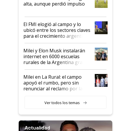
Juan Félix Rossetti, el libertario
alta, aunque perdió impulso
que de una dura crisis salió
más fuerte y apuesta al cambio
de Milei
El FMI elogió al campo y lo
ubicó entre los sectores claves
para el crecimiento argentino
Milei y Elon Musk instalarán
internet en 6000 escuelas
rurales de la Argentina gracias
a un acuerdo con Starlink
Milei en La Rural: el campo
apoyó el rumbo, pero sin
renunciar al reclamo por las
retenciones
Ver todos los temas
Actualidad