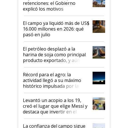
retenciones: el Gobierno
explicó los motivos
El campo ya liquidó más de US$
16.000 millones en 2026: qué
pasó en julio
El petróleo desplazó a la
harina de soja como principal
producto exportado, y aún así
el agro aportó casi seis de cada
diez dólares y sostuvo el
Récord para el agro: la
liderazgo en un semestre
actividad llegó a su máximo
récord
histórico impulsada por la
cosecha y las exportaciones
Levantó un acopio a los 19,
creó el lugar que elige Messi y
destaca que invertir en el
kirchnerismo era como "darle
plata a un hijo para droga":
La confianza del campo sigue