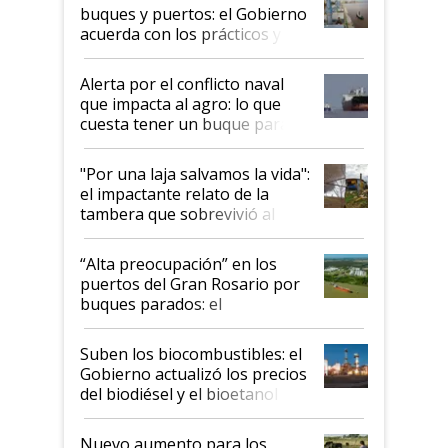
buques y puertos: el Gobierno
acuerda con los prácticos y
suspende el decreto de
desregulación
Alerta por el conflicto naval
que impacta al agro: lo que
cuesta tener un buque parado
y el peligro de que Argentina
pase a ser "país sucio"
"Por una laja salvamos la vida":
el impactante relato de la
tambera que sobrevivió al
tornado
“Alta preocupación” en los
puertos del Gran Rosario por
buques parados: el
funcionamiento de las
exportadoras en tensión tras
Suben los biocombustibles: el
la medida de fuerza de los
Gobierno actualizó los precios
prácticos
del biodiésel y el bioetanol
Nuevo aumento para los