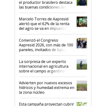
el productor brasilero destaca
las buenas condiciones del
agro argentino para invertir:
"Los veo más motivados"
Marcelo Torres de Aapresid
alertó que el 62% de la renta
del agro se va en impuestos:
"No es bueno que en
Argentina se sigan discutiendo
Comenzó el Congreso
las mismas cosas de hace 50
Aapresid 2026, con más de 100
años"
paneles, invitados de lujo y
todas las tendencias
La sorpresa de un experto
internacional en agricultura
sobre el campo argentino:
"Estoy muy impresionado"
Advierten por nuevos excesos
hídricos y humedad extrema en
la zona núcleo
Esta campaña proyectan cubrir