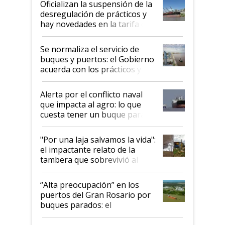
Oficializan la suspensión de la
desregulación de prácticos y
hay novedades en la tarifa de
la hidrovía
Se normaliza el servicio de
buques y puertos: el Gobierno
acuerda con los prácticos y
suspende el decreto de
desregulación
Alerta por el conflicto naval
que impacta al agro: lo que
cuesta tener un buque parado
y el peligro de que Argentina
pase a ser "país sucio"
"Por una laja salvamos la vida":
el impactante relato de la
tambera que sobrevivió al
tornado
“Alta preocupación” en los
puertos del Gran Rosario por
buques parados: el
funcionamiento de las
exportadoras en tensión tras