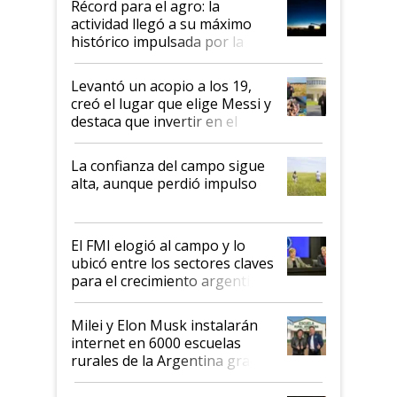
Récord para el agro: la
liderazgo en un semestre
actividad llegó a su máximo
récord
histórico impulsada por la
cosecha y las exportaciones
Levantó un acopio a los 19,
creó el lugar que elige Messi y
destaca que invertir en el
kirchnerismo era como "darle
plata a un hijo para droga":
La confianza del campo sigue
Juan Félix Rossetti, el libertario
alta, aunque perdió impulso
que de una dura crisis salió
más fuerte y apuesta al cambio
de Milei
El FMI elogió al campo y lo
ubicó entre los sectores claves
para el crecimiento argentino
Milei y Elon Musk instalarán
internet en 6000 escuelas
rurales de la Argentina gracias
a un acuerdo con Starlink