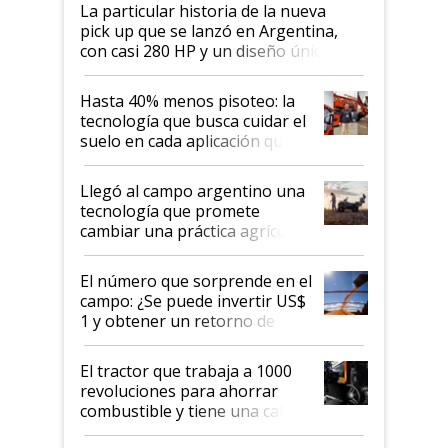
La particular historia de la nueva
pick up que se lanzó en Argentina,
con casi 280 HP y un diseño único: a
cuánto se vende
Hasta 40% menos pisoteo: la
tecnología que busca cuidar el
suelo en cada aplicación que
llevó Jacto al Congreso
Aapresid 2026
Llegó al campo argentino una
tecnología que promete
cambiar una práctica agrícola
clave: ¿Y si analizar el suelo
fuera tan simple como apretar
El número que sorprende en el
un botón?
campo: ¿Se puede invertir US$
1 y obtener un retorno de
hasta US$ 10 en agricultura?
El tractor que trabaja a 1000
revoluciones para ahorrar
combustible y tiene una cabina
que parece una computadora: