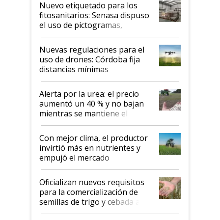
fina
Nuevo etiquetado para los
fitosanitarios: Senasa dispuso
el uso de pictogramas,
palabras de advertencia e
indicaciones
Nuevas regulaciones para el
uso de drones: Córdoba fija
distancias mínimas
Alerta por la urea: el precio
aumentó un 40 % y no bajan
mientras se mantiene el
conflicto en Medio Oriente
Con mejor clima, el productor
invirtió más en nutrientes y
empujó el mercado
Oficializan nuevos requisitos
para la comercialización de
semillas de trigo y cebada a
granel