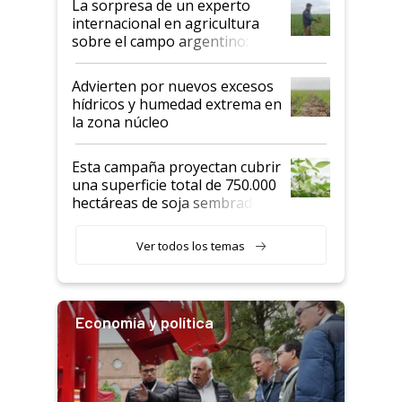
La sorpresa de un experto
internacional en agricultura
sobre el campo argentino:
"Estoy muy impresionado"
Advierten por nuevos excesos
hídricos y humedad extrema en
la zona núcleo
Esta campaña proyectan cubrir
una superficie total de 750.000
hectáreas de soja sembradas
con una nueva generación de
variedades que marcan un
Ver todos los temas
salto tecnológico en genética y
rendimiento
Economía y política