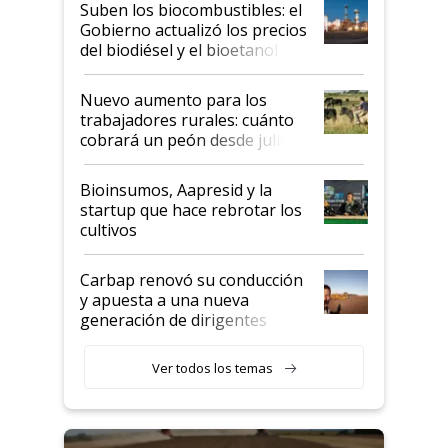
Suben los biocombustibles: el
la medida de fuerza de los
Gobierno actualizó los precios
prácticos
del biodiésel y el bioetanol
Nuevo aumento para los
trabajadores rurales: cuánto
cobrará un peón desde julio
Bioinsumos, Aapresid y la
startup que hace rebrotar los
cultivos
Carbap renovó su conducción
y apuesta a una nueva
generación de dirigentes
rurales
Ver todos los temas