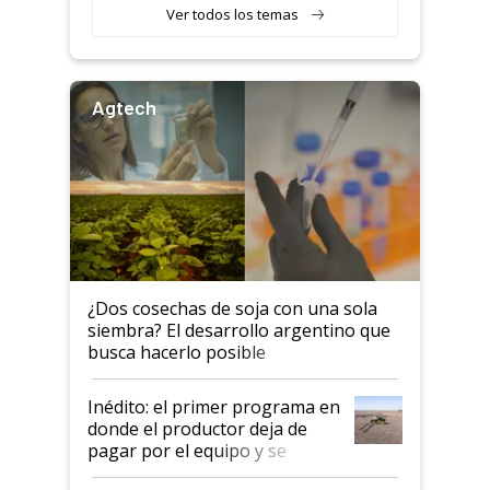
recibieron: quién está detrás
Ver todos los temas
del rescate de la empresa
Agtech
¿Dos cosechas de soja con una sola
siembra? El desarrollo argentino que
busca hacerlo posible
Inédito: el primer programa en
donde el productor deja de
pagar por el equipo y se
financia con las hectáreas