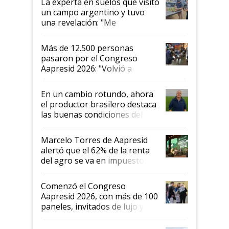
La experta en suelos que visitó
un campo argentino y tuvo
una revelación: "Me
impresionó mucho"
Más de 12.500 personas
pasaron por el Congreso
Aapresid 2026: "Volvió a
demostrar que hablar del
suelo es hablar de todo el
En un cambio rotundo, ahora
sistema productivo"
el productor brasilero destaca
las buenas condiciones del
agro argentino para invertir:
"Los veo más motivados"
Marcelo Torres de Aapresid
alertó que el 62% de la renta
del agro se va en impuestos:
"No es bueno que en
Argentina se sigan discutiendo
Comenzó el Congreso
las mismas cosas de hace 50
Aapresid 2026, con más de 100
años"
paneles, invitados de lujo y
todas las tendencias