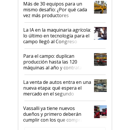
lo último en el mundo,
Más de 30 equipos para un
disponible en Argentina
mismo desafío: ¿Por qué cada
vez más productores
incorporan fertilizante bajo
tierra?
La IA en la maquinaria agrícola:
lo último en tecnología para el
campo llegó al Congreso
Aapresid 2026
Para el campo: duplican
producción hasta las 120
máquinas al año y contratan
especialistas de la industria
automotriz para lograrlo
La venta de autos entra en una
nueva etapa: qué espera el
mercado en el segundo
semestre
Vassalli ya tiene nuevos
dueños y primero deberán
cumplir con los que compraron
cosechadoras y todavía no las