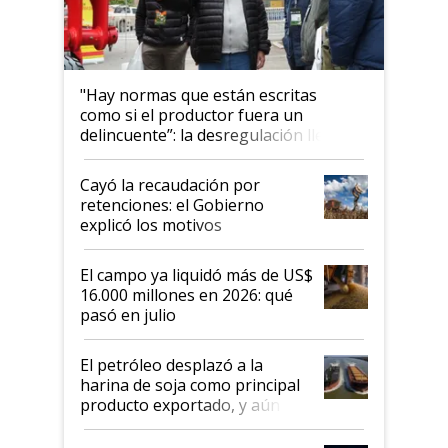
"Hay normas que están escritas
como si el productor fuera un
delincuente”: la desregulación llegó
al Congreso Aapresid y hasta se
habló del financiamiento al IPCVA
Cayó la recaudación por
retenciones: el Gobierno
explicó los motivos
El campo ya liquidó más de US$
16.000 millones en 2026: qué
pasó en julio
El petróleo desplazó a la
harina de soja como principal
producto exportado, y aún así
el agro aportó casi seis de cada
diez dólares y sostuvo el