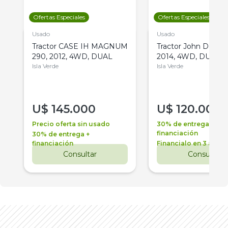
Ofertas Especiales
Ofertas Especiales
Usado
Usado
Tractor CASE IH MAGNUM
Tractor John Deere 
290, 2012, 4WD, DUAL
2014, 4WD, DUAL
Isla Verde
Isla Verde
U$
145.000
U$
120.000
Precio oferta sin usado
30% de entrega +
financiación
30% de entrega +
financiación
Financialo en 3 años
Consultar
Consultar