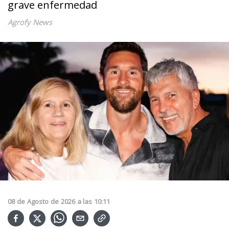
grave enfermedad
Agrofy News
08
de
Agosto
de
2026
a las
10:11