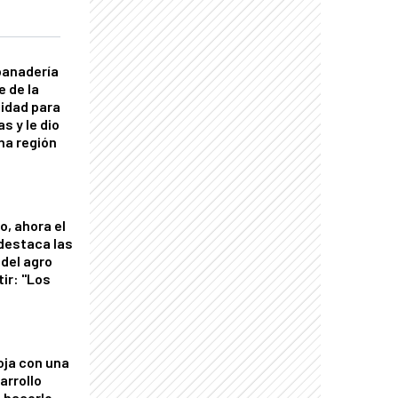
panadería
e de la
idad para
s y le dio
una región
o, ahora el
 destaca las
del agro
tir: "Los
"
oja con una
arrollo
 hacerlo