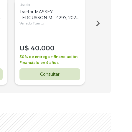
Usado
Usado
Tractor MASSEY
Tractor AGCO ALL
,
FERGUSSON MF 4297, 2020,
2003, 4WD, PA
4WD, PATON
Venado Tuerto
Venado Tuerto
U$
40.000
U$
30.000
30% de entrega + financiación
30% de entrega + 
Financialo en 4 años
Financialo en 3 a
Consultar
Consul