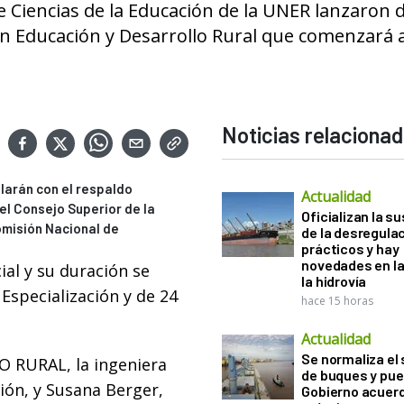
e Ciencias de la Educación de la UNER lanzaron d
a en Educación y Desarrollo Rural que comenzará 
Noticias relaciona
larán con el respaldo
Actualidad
el Consejo Superior de la
Oficializan la s
omisión Nacional de
de la desregula
prácticos y hay
novedades en la
al y su duración se
la hidrovía
Especialización y de 24
hace 15 horas
Actualidad
Se normaliza el 
O RURAL, la ingeniera
de buques y pue
ción, y Susana Berger,
Gobierno acuerd