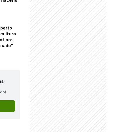
xperto
icultura
ntino:
onado"
as
cibí