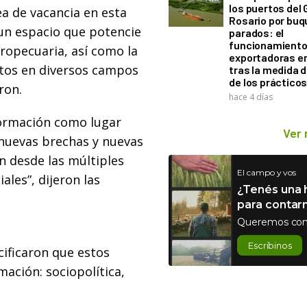
los puertos del 
ea de vacancia en esta
Rosario por bu
 un espacio que potencie
parados: el
funcionamiento 
gropecuaria, así como la
exportadoras e
ntos en diversos campos
tras la medida 
de los práctico
ron.
hace 4 días
formación como lugar
Ver
 nuevas brechas y nuevas
an desde las múltiples
El campo y vos
ales”, dijeron las
¿Tenés una h
para contar
Queremos con
Escribinos
cificaron que estos
ación: sociopolítica,