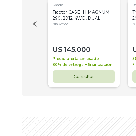
Usado
U
a Metalfor 7040,
Tractor CASE IH MAGNUM
T
Bot 32 Mts
290, 2012, 4WD, DUAL
2
Isla Verde
Is
000
U$
145.000
a + financiación
Precio oferta sin usado
3
 4 años
30% de entrega + financiación
F
nsultar
Consultar