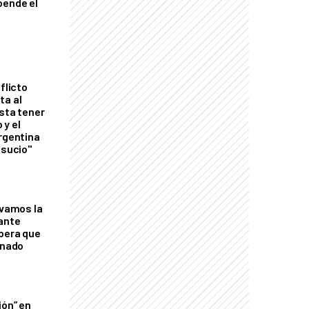
pende el
flicto
ta al
esta tener
 y el
Argentina
 sucio"
lvamos la
tante
mbera que
rnado
ión” en