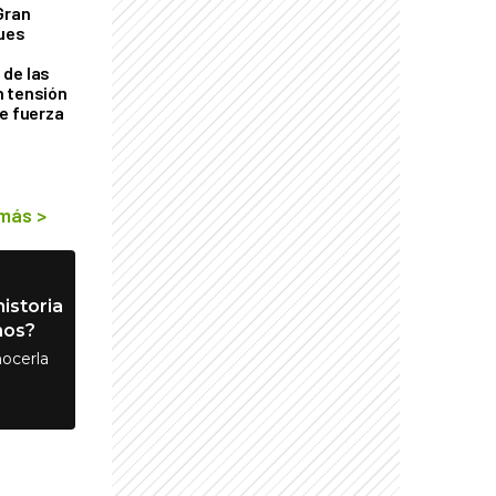
Gran
ques
de las
n tensión
de fuerza
s
 más
>
istoria
nos?
ocerla