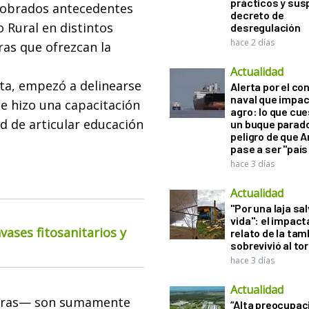
prácticos y sus
 sobrados antecedentes
decreto de
 Rural en distintos
desregulación
hace 2 días
ras que ofrezcan la
Actualidad
nta, empezó a delinearse
Alerta por el con
naval que impac
se hizo una capacitación
agro: lo que cu
ad de articular educación
un buque parado
peligro de que 
pase a ser "país
hace 3 días
Actualidad
"Por una laja sa
vida": el impac
ases fitosanitarios y
relato de la ta
sobrevivió al to
hace 3 días
Actualidad
soras— son sumamente
“Alta preocupac