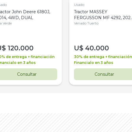
sado
Usado
ractor John Deere 6180J,
Tractor MASSEY
014, 4WD, DUAL
FERGUSSON MF 4292, 2020
la Verde
4WD, PATON
Venado Tuerto
U$
120.000
U$
40.000
0% de entrega + financiación
30% de entrega + financiación
inancialo en 3 años
Financialo en 3 años
Consultar
Consultar