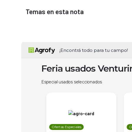
Temas en esta nota
¡Encontrá todo para tu campo!
Feria usados Ventur
Especial usados seleccionados
les
Ofertas Especiales
O