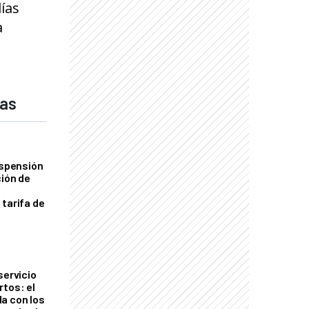
ías
a
das
uspensión
ción de
 tarifa de
servicio
rtos: el
a con los