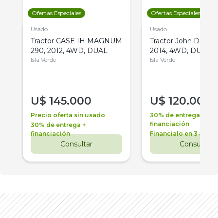
Ofertas Especiales
Ofertas Especiales
Usado
Usado
Tractor CASE IH MAGNUM
Tractor John Deere 
290, 2012, 4WD, DUAL
2014, 4WD, DUAL
Isla Verde
Isla Verde
U$
145.000
U$
120.000
Precio oferta sin usado
30% de entrega +
financiación
30% de entrega +
financiación
Financialo en 3 años
Consultar
Consultar