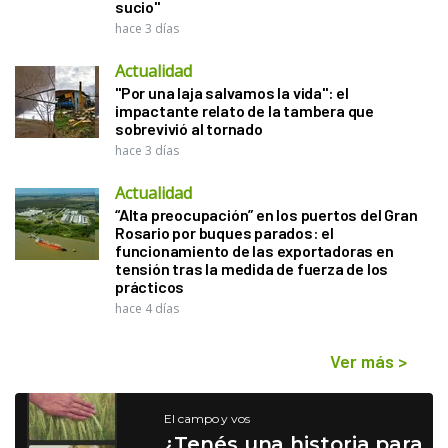
sucio"
hace 3 días
Actualidad
"Por una laja salvamos la vida": el
impactante relato de la tambera que
sobrevivió al tornado
hace 3 días
Actualidad
“Alta preocupación” en los puertos del Gran
Rosario por buques parados: el
funcionamiento de las exportadoras en
tensión tras la medida de fuerza de los
prácticos
hace 4 días
Ver más
>
El campo y vos
¿Tenés una historia para