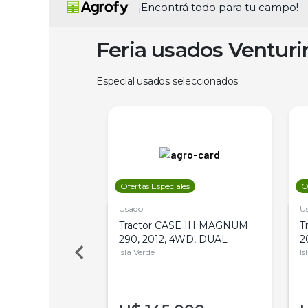
¡Encontrá todo para tu campo!
Feria usados Ventur
Especial usados seleccionados
les
Ofertas Especiales
O
Usado
U
a Metalfor 7040,
Tractor CASE IH MAGNUM
T
Bot 32 Mts
290, 2012, 4WD, DUAL
2
Isla Verde
Is