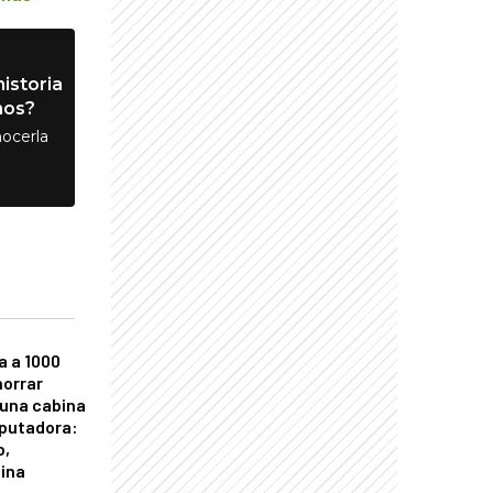
istoria
nos?
ocerla
a a 1000
horrar
 una cabina
putadora:
o,
tina