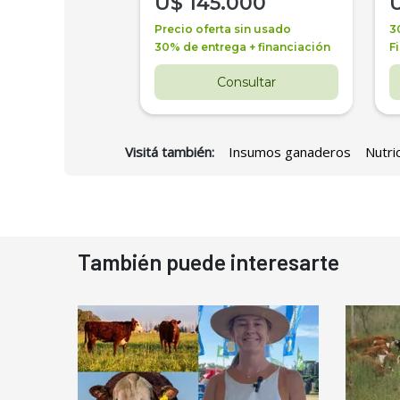
000
U$
145.000
a + financiación
Precio oferta sin usado
3
 4 años
30% de entrega + financiación
F
nsultar
Consultar
Visitá también:
Insumos ganaderos
Nutri
También puede interesarte