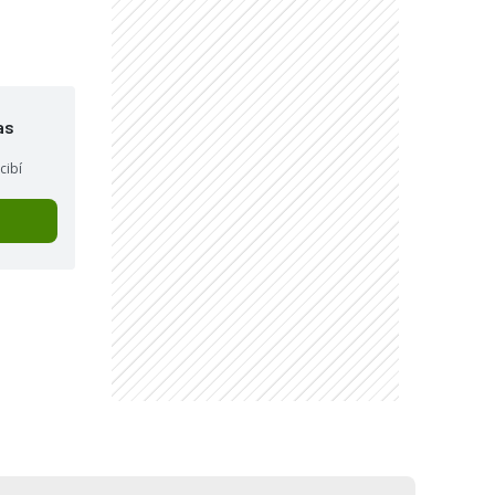
as
cibí