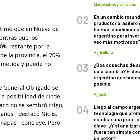
Maquinarias y vehículos
En un cambio rotund
productor brasilero
stimó que en Nueve de
buenas condiciones 
argentino para inver
ientras que los
veo más motivados
0% restante por la
Agricultura
de la provincia, el 70%
rometida y puede no
¿Dos cosechas de s
sola siembra? El des
argentino que busca
posible
e General Obligado se
Agtech
a posibilidad de rinde.
haco no se sembró trigo,
Llegó al campo arge
años”, destacó Niclis.
tecnología que pro
cambiar una práctic
napas”, concluye. Pero
clave: ¿Y si analizar 
.
fuera tan simple co
un botón?