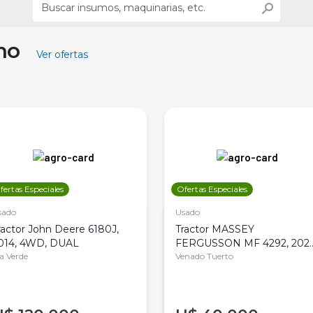
ino
Ver ofertas
fertas Especiales
Ofertas Especiales
sado
Usado
ractor John Deere 6180J,
Tractor MASSEY
014, 4WD, DUAL
FERGUSSON MF 4292, 2020
la Verde
4WD, PATON
Venado Tuerto