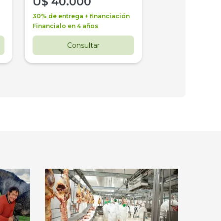
U$
40.000
U$
30.000
30% de entrega + financiación
30% de entrega + 
Financialo en 4 años
Financialo en 3 a
Consultar
Consul