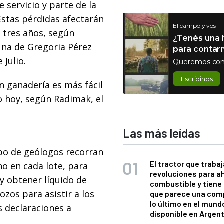
e servicio y parte de la
Estas pérdidas afectarán
El campo y vos
 tres años, según
¿Tenés una h
una de Gregoria Pérez
para contar
Julio.
Queremos con
Escribinos
n ganadería es más fácil
o hoy, según Radimak, el
Las más leídas
po de geólogos recorran
El tractor que trabaj
o en cada lote, para
revoluciones para a
y obtener líquido de
combustible y tiene
pozos para asistir a los
que parece una com
lo último en el mund
s declaraciones a
disponible en Argen