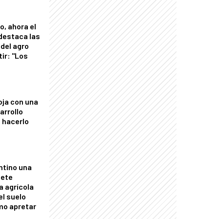
o, ahora el
 destaca las
del agro
tir: "Los
"
oja con una
arrollo
 hacerlo
ntino una
mete
a agrícola
el suelo
mo apretar