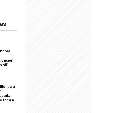
das
Andrea
licación
 allí
illonas a
y
queda:
le toca a
”