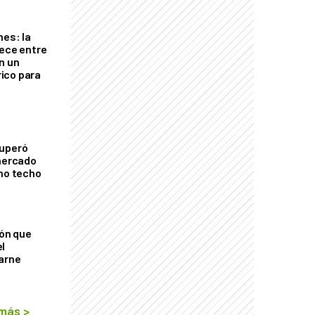
nes: la
rece entre
n un
ico para
cuperó
 mercado
imo techo
ión que
l
arne
 más
>