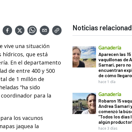
Noticias relaciona
e vive una situación
Ganadería
 hídricos, que está
Aparecen las 15
vaquillonas de 
ería. En el departamento
Sarnari, pero no
dad de entre 400 y 500
encuentran exp
de cómo llegaron
tal de 1 millón de
hace 1 día
 heladas “ha sido
Ganadería
, coordinador para la
Robaron 15 vaqu
Andrea Sarnari 
comenzó la bús
“Todos los días 
para los vacunos
algún productor
 napas jaquea la
hace 3 días