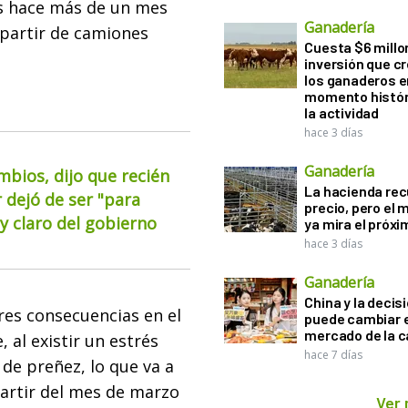
es hace más de un mes
Ganadería
 partir de camiones
Cuesta $6 millo
inversión que c
los ganaderos e
momento histór
la actividad
hace 3 días
Ganadería
mbios, dijo que recién
La hacienda re
 dejó de ser "para
precio, pero el
 claro del gobierno
ya mira el próx
hace 3 días
Ganadería
China y la decis
res consecuencias en el
puede cambiar e
mercado de la c
 al existir un estrés
hace 7 días
 de preñez, lo que va a
partir del mes de marzo
Ver