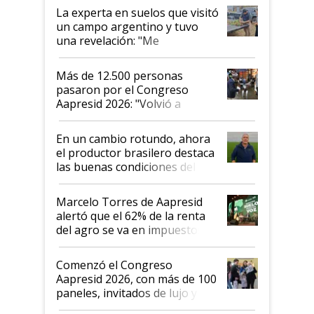
La experta en suelos que visitó
un campo argentino y tuvo
una revelación: "Me
impresionó mucho"
Más de 12.500 personas
pasaron por el Congreso
Aapresid 2026: "Volvió a
demostrar que hablar del
suelo es hablar de todo el
En un cambio rotundo, ahora
sistema productivo"
el productor brasilero destaca
las buenas condiciones del
agro argentino para invertir:
"Los veo más motivados"
Marcelo Torres de Aapresid
alertó que el 62% de la renta
del agro se va en impuestos:
"No es bueno que en
Argentina se sigan discutiendo
Comenzó el Congreso
las mismas cosas de hace 50
Aapresid 2026, con más de 100
años"
paneles, invitados de lujo y
todas las tendencias