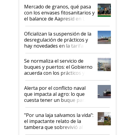
Mercado de granos, qué pasa
con los envases fitosanitarios y
el balance de Aapresid en La
Posta
Oficializan la suspensión de la
desregulación de prácticos y
hay novedades en la tarifa de
la hidrovía
Se normaliza el servicio de
buques y puertos: el Gobierno
acuerda con los prácticos y
suspende el decreto de
desregulación
Alerta por el conflicto naval
que impacta al agro: lo que
cuesta tener un buque parado
y el peligro de que Argentina
pase a ser "país sucio"
"Por una laja salvamos la vida":
el impactante relato de la
tambera que sobrevivió al
tornado