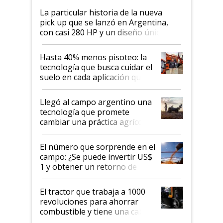
La particular historia de la nueva
pick up que se lanzó en Argentina,
con casi 280 HP y un diseño único: a
cuánto se vende
Hasta 40% menos pisoteo: la
tecnología que busca cuidar el
suelo en cada aplicación que
llevó Jacto al Congreso
Aapresid 2026
Llegó al campo argentino una
tecnología que promete
cambiar una práctica agrícola
clave: ¿Y si analizar el suelo
fuera tan simple como apretar
El número que sorprende en el
un botón?
campo: ¿Se puede invertir US$
1 y obtener un retorno de
hasta US$ 10 en agricultura?
El tractor que trabaja a 1000
revoluciones para ahorrar
combustible y tiene una cabina
que parece una computadora: