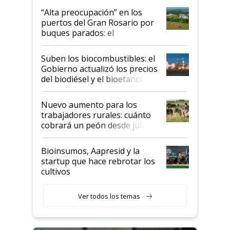
“Alta preocupación” en los
puertos del Gran Rosario por
buques parados: el
funcionamiento de las
exportadoras en tensión tras
Suben los biocombustibles: el
la medida de fuerza de los
Gobierno actualizó los precios
prácticos
del biodiésel y el bioetanol
Nuevo aumento para los
trabajadores rurales: cuánto
cobrará un peón desde julio
Bioinsumos, Aapresid y la
startup que hace rebrotar los
cultivos
Ver todos los temas