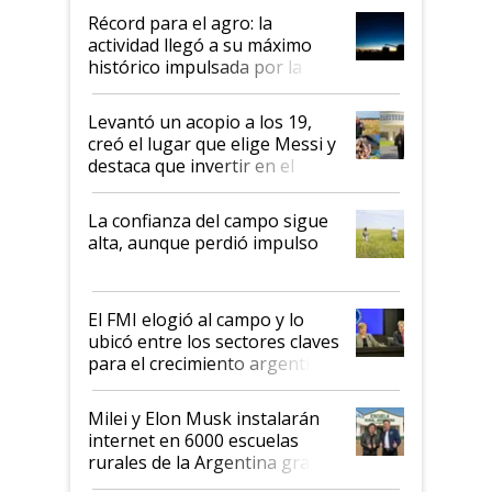
diez dólares y sostuvo el
Récord para el agro: la
liderazgo en un semestre
actividad llegó a su máximo
récord
histórico impulsada por la
cosecha y las exportaciones
Levantó un acopio a los 19,
creó el lugar que elige Messi y
destaca que invertir en el
kirchnerismo era como "darle
plata a un hijo para droga":
La confianza del campo sigue
Juan Félix Rossetti, el libertario
alta, aunque perdió impulso
que de una dura crisis salió
más fuerte y apuesta al cambio
de Milei
El FMI elogió al campo y lo
ubicó entre los sectores claves
para el crecimiento argentino
Milei y Elon Musk instalarán
internet en 6000 escuelas
rurales de la Argentina gracias
a un acuerdo con Starlink