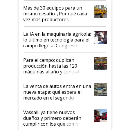
lo último en el mundo,
Más de 30 equipos para un
disponible en Argentina
mismo desafío: ¿Por qué cada
vez más productores
incorporan fertilizante bajo
tierra?
La IA en la maquinaria agrícola:
lo último en tecnología para el
campo llegó al Congreso
Aapresid 2026
Para el campo: duplican
producción hasta las 120
máquinas al año y contratan
especialistas de la industria
automotriz para lograrlo
La venta de autos entra en una
nueva etapa: qué espera el
mercado en el segundo
semestre
Vassalli ya tiene nuevos
dueños y primero deberán
cumplir con los que compraron
cosechadoras y todavía no las