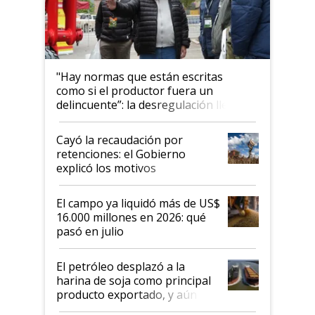
"Hay normas que están escritas
como si el productor fuera un
delincuente”: la desregulación llegó
al Congreso Aapresid y hasta se
habló del financiamiento al IPCVA
Cayó la recaudación por
retenciones: el Gobierno
explicó los motivos
El campo ya liquidó más de US$
16.000 millones en 2026: qué
pasó en julio
El petróleo desplazó a la
harina de soja como principal
producto exportado, y aún así
el agro aportó casi seis de cada