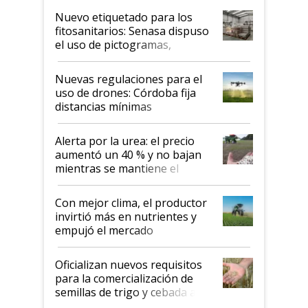
fina
Nuevo etiquetado para los
fitosanitarios: Senasa dispuso
el uso de pictogramas,
palabras de advertencia e
indicaciones
Nuevas regulaciones para el
uso de drones: Córdoba fija
distancias mínimas
Alerta por la urea: el precio
aumentó un 40 % y no bajan
mientras se mantiene el
conflicto en Medio Oriente
Con mejor clima, el productor
invirtió más en nutrientes y
empujó el mercado
Oficializan nuevos requisitos
para la comercialización de
semillas de trigo y cebada a
granel