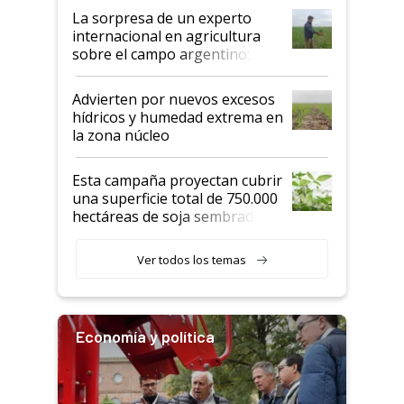
La sorpresa de un experto
internacional en agricultura
sobre el campo argentino:
"Estoy muy impresionado"
Advierten por nuevos excesos
hídricos y humedad extrema en
la zona núcleo
Esta campaña proyectan cubrir
una superficie total de 750.000
hectáreas de soja sembradas
con una nueva generación de
variedades que marcan un
Ver todos los temas
salto tecnológico en genética y
rendimiento
Economía y política