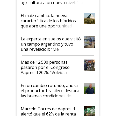
agricultura a un nuevo nivel: "Las
posibilidades de crecimiento son
infinitas"
El maíz cambió: la nueva
característica de los híbridos
que abre una oportunidad en
el lote
La experta en suelos que visitó
un campo argentino y tuvo
una revelación: "Me
impresionó mucho"
Más de 12.500 personas
pasaron por el Congreso
Aapresid 2026: "Volvió a
demostrar que hablar del
suelo es hablar de todo el
En un cambio rotundo, ahora
sistema productivo"
el productor brasilero destaca
las buenas condiciones del
agro argentino para invertir:
"Los veo más motivados"
Marcelo Torres de Aapresid
alertó que el 62% de la renta