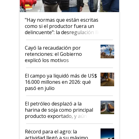
"Hay normas que están escritas
como si el productor fuera un
delincuente”: la desregulación llegó
al Congreso Aapresid y hasta se
habló del financiamiento al IPCVA
Cayó la recaudación por
retenciones: el Gobierno
explicó los motivos
El campo ya liquidó más de US$
16.000 millones en 2026: qué
pasó en julio
El petróleo desplazó a la
harina de soja como principal
producto exportado, y aún así
el agro aportó casi seis de cada
diez dólares y sostuvo el
Récord para el agro: la
liderazgo en un semestre
actividad llegó a su máximo