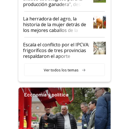
foco en la carne
producción ganadera", destaca
la iniciativa que ya reúne a 46
establecimientos en Argentina
La herradora del agro, la
historia de la mujer detrás de
los mejores caballos de la
Argentina y los mitos que
todavía hacen sufrir a estos
Escala el conflicto por el IPCVA:
animales: "Mientras me
frigoríficos de tres provincias
descalificaban, yo seguí
respaldaron el aporte
haciendo currículum"
obligatorio
Ver todos los temas
Economía y política