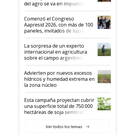
del agro se va en impuestos:
"No es bueno que en
Argentina se sigan discutiendo
Comenzó el Congreso
las mismas cosas de hace 50
Aapresid 2026, con más de 100
años"
paneles, invitados de lujo y
todas las tendencias
La sorpresa de un experto
internacional en agricultura
sobre el campo argentino:
"Estoy muy impresionado"
Advierten por nuevos excesos
hídricos y humedad extrema en
la zona núcleo
Esta campaña proyectan cubrir
una superficie total de 750.000
hectáreas de soja sembradas
con una nueva generación de
variedades que marcan un
Ver todos los temas
salto tecnológico en genética y