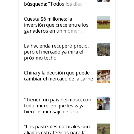
búsqueda: “Todos los días le
toca a algún productor”
Cuesta $6 millones: la
inversión que crece entre los
ganaderos en un momento
histórico para la actividad
La hacienda recuperó precio,
pero el mercado ya mira el
próximo techo
China y la decisión que puede
cambiar el mercado de la carne
"Tienen un país hermoso, con
todo, merecen que les vaya
bien": el mensaje de una
ganadera uruguaya sobre las
oportunidades que se abren
"Los pastizales naturales son
para el agro en Argentina, con
aliados estratégicos para la