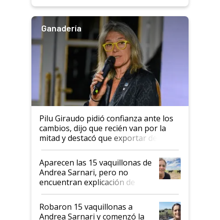
rendimiento
Ganadería
Pilu Giraudo pidió confianza ante los
cambios, dijo que recién van por la
mitad y destacó que exportar dejó de
ser "para unos pocos": "Tenemos un
mandato muy claro del gobierno
Aparecen las 15 vaquillonas de
nacional"
Andrea Sarnari, pero no
encuentran explicación de
cómo llegaron allí
Robaron 15 vaquillonas a
Andrea Sarnari y comenzó la