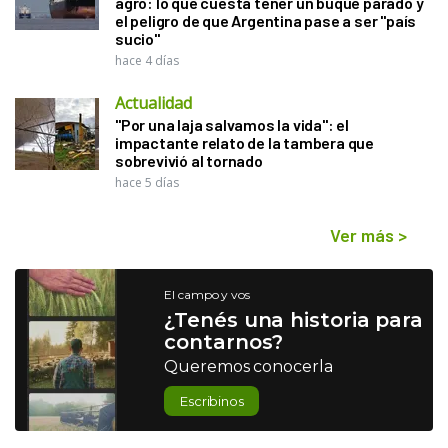
agro: lo que cuesta tener un buque parado y
el peligro de que Argentina pase a ser "país
sucio"
hace 4 días
Actualidad
"Por una laja salvamos la vida": el
impactante relato de la tambera que
sobrevivió al tornado
hace 5 días
Ver más
>
El campo y vos
¿Tenés una historia para
contarnos?
Queremos conocerla
Escribinos