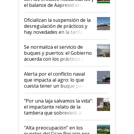
el balance de Aapresid en La
Posta
Oficializan la suspensión de la
desregulación de prácticos y
hay novedades en la tarifa de
la hidrovía
Se normaliza el servicio de
buques y puertos: el Gobierno
acuerda con los prácticos y
suspende el decreto de
desregulación
Alerta por el conflicto naval
que impacta al agro: lo que
cuesta tener un buque parado
y el peligro de que Argentina
pase a ser "país sucio"
"Por una laja salvamos la vida":
el impactante relato de la
tambera que sobrevivió al
tornado
“Alta preocupación” en los
puertos del Gran Rosario por