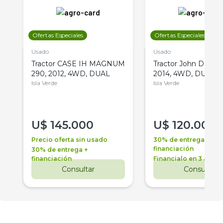
Ofertas Especiales
Ofertas Especiales
Usado
Usado
Tractor CASE IH MAGNUM
Tractor John Deere 
290, 2012, 4WD, DUAL
2014, 4WD, DUAL
Isla Verde
Isla Verde
U$
145.000
U$
120.000
Precio oferta sin usado
30% de entrega +
financiación
30% de entrega +
financiación
Financialo en 3 años
Consultar
Consultar