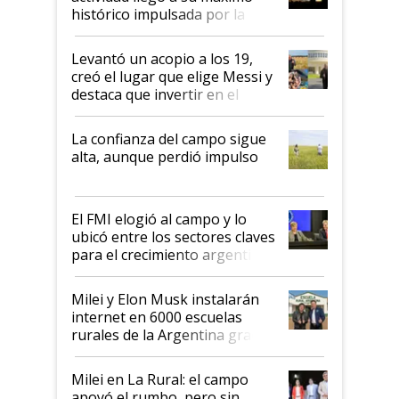
récord
histórico impulsada por la
cosecha y las exportaciones
Levantó un acopio a los 19,
creó el lugar que elige Messi y
destaca que invertir en el
kirchnerismo era como "darle
plata a un hijo para droga":
La confianza del campo sigue
Juan Félix Rossetti, el libertario
alta, aunque perdió impulso
que de una dura crisis salió
más fuerte y apuesta al cambio
de Milei
El FMI elogió al campo y lo
ubicó entre los sectores claves
para el crecimiento argentino
Milei y Elon Musk instalarán
internet en 6000 escuelas
rurales de la Argentina gracias
a un acuerdo con Starlink
Milei en La Rural: el campo
apoyó el rumbo, pero sin