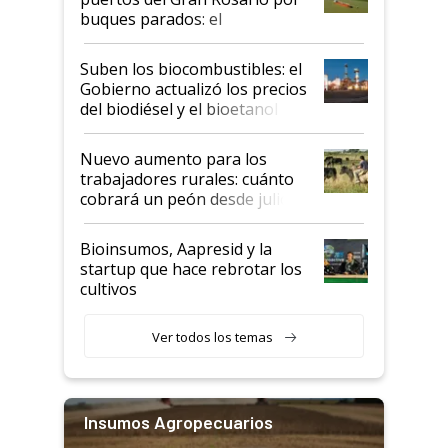
buques parados: el
funcionamiento de las
exportadoras en tensión tras
Suben los biocombustibles: el
la medida de fuerza de los
Gobierno actualizó los precios
prácticos
del biodiésel y el bioetanol
Nuevo aumento para los
trabajadores rurales: cuánto
cobrará un peón desde julio
Bioinsumos, Aapresid y la
startup que hace rebrotar los
cultivos
Ver todos los temas
Insumos Agropecuarios