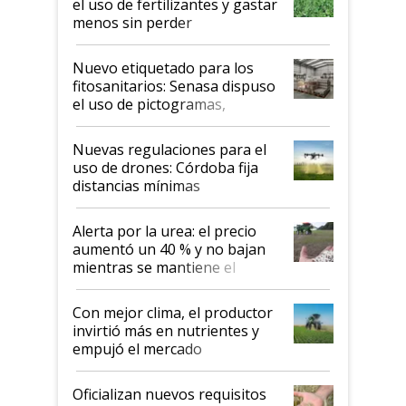
el uso de fertilizantes y gastar
menos sin perder
productividad en la campaña
fina
Nuevo etiquetado para los
fitosanitarios: Senasa dispuso
el uso de pictogramas,
palabras de advertencia e
indicaciones
Nuevas regulaciones para el
uso de drones: Córdoba fija
distancias mínimas
Alerta por la urea: el precio
aumentó un 40 % y no bajan
mientras se mantiene el
conflicto en Medio Oriente
Con mejor clima, el productor
invirtió más en nutrientes y
empujó el mercado
Oficializan nuevos requisitos