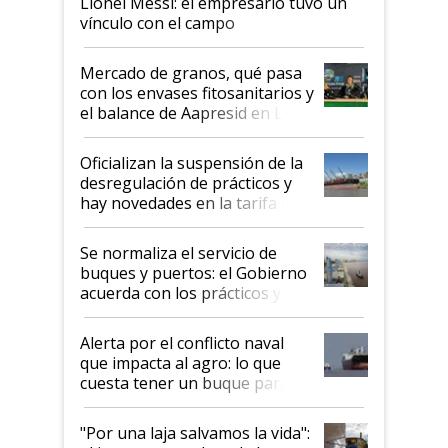
Lionel Messi: el empresario tuvo un
vínculo con el campo
Mercado de granos, qué pasa
con los envases fitosanitarios y
el balance de Aapresid en La
Posta
Oficializan la suspensión de la
desregulación de prácticos y
hay novedades en la tarifa de
la hidrovía
Se normaliza el servicio de
buques y puertos: el Gobierno
acuerda con los prácticos y
suspende el decreto de
desregulación
Alerta por el conflicto naval
que impacta al agro: lo que
cuesta tener un buque parado
y el peligro de que Argentina
pase a ser "país sucio"
"Por una laja salvamos la vida":