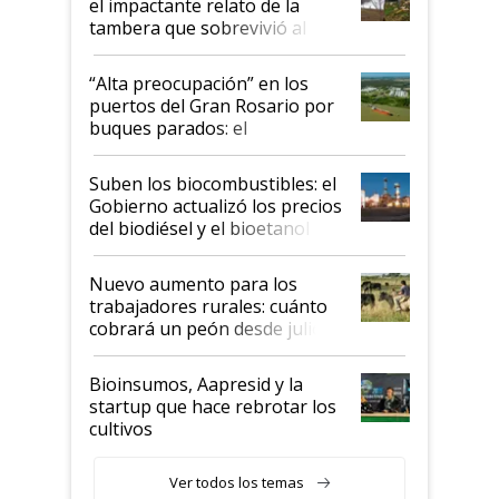
el impactante relato de la
tambera que sobrevivió al
tornado
“Alta preocupación” en los
puertos del Gran Rosario por
buques parados: el
funcionamiento de las
exportadoras en tensión tras
Suben los biocombustibles: el
la medida de fuerza de los
Gobierno actualizó los precios
prácticos
del biodiésel y el bioetanol
Nuevo aumento para los
trabajadores rurales: cuánto
cobrará un peón desde julio
Bioinsumos, Aapresid y la
startup que hace rebrotar los
cultivos
Ver todos los temas