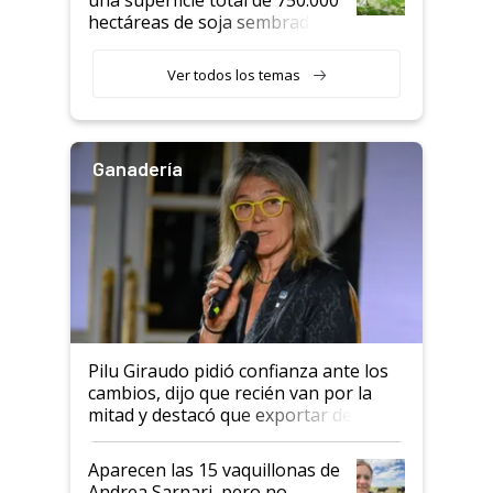
hectáreas de soja sembradas
con una nueva generación de
variedades que marcan un
Ver todos los temas
salto tecnológico en genética y
rendimiento
Ganadería
Pilu Giraudo pidió confianza ante los
cambios, dijo que recién van por la
mitad y destacó que exportar dejó de
ser "para unos pocos": "Tenemos un
mandato muy claro del gobierno
Aparecen las 15 vaquillonas de
nacional"
Andrea Sarnari, pero no