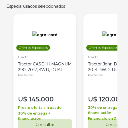
Especial usados seleccionados
Ofertas Especiales
Ofertas Especiales
Usado
Usado
Tractor CASE IH MAGNUM
Tractor John Deere 
290, 2012, 4WD, DUAL
2014, 4WD, DUAL
Isla Verde
Isla Verde
U$
145.000
U$
120.000
Precio oferta sin usado
30% de entrega +
financiación
30% de entrega +
financiación
Financialo en 3 años
Consultar
Consultar