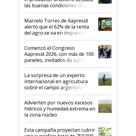
las buenas condiciones del
agro argentino para invertir:
"Los veo más motivados"
Marcelo Torres de Aapresid
alertó que el 62% de la renta
del agro se va en impuestos:
"No es bueno que en
Argentina se sigan discutiendo
Comenzó el Congreso
las mismas cosas de hace 50
Aapresid 2026, con más de 100
años"
paneles, invitados de lujo y
todas las tendencias
La sorpresa de un experto
internacional en agricultura
sobre el campo argentino:
"Estoy muy impresionado"
Advierten por nuevos excesos
hídricos y humedad extrema en
la zona núcleo
Esta campaña proyectan cubrir
una superficie total de 750.000