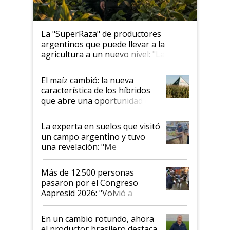
La "SuperRaza" de productores
argentinos que puede llevar a la
agricultura a un nuevo nivel: "Las
posibilidades de crecimiento son
infinitas"
El maíz cambió: la nueva
característica de los híbridos
que abre una oportunidad en
el lote
La experta en suelos que visitó
un campo argentino y tuvo
una revelación: "Me
impresionó mucho"
Más de 12.500 personas
pasaron por el Congreso
Aapresid 2026: "Volvió a
demostrar que hablar del
suelo es hablar de todo el
En un cambio rotundo, ahora
sistema productivo"
el productor brasilero destaca