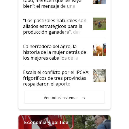
todo, merecen que les vaya
bien": el mensaje de una
ganadera uruguaya sobre las
oportunidades que se abren
"Los pastizales naturales son
para el agro en Argentina, con
aliados estratégicos para la
foco en la carne
producción ganadera", destaca
la iniciativa que ya reúne a 46
establecimientos en Argentina
La herradora del agro, la
historia de la mujer detrás de
los mejores caballos de la
Argentina y los mitos que
todavía hacen sufrir a estos
Escala el conflicto por el IPCVA:
animales: "Mientras me
frigoríficos de tres provincias
descalificaban, yo seguí
respaldaron el aporte
haciendo currículum"
obligatorio
Ver todos los temas
Economía y política