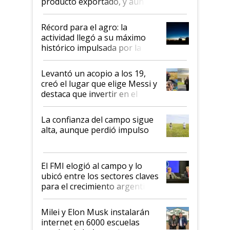
producto exportado, y aún así
el agro aportó casi seis de cada
diez dólares y sostuvo el
Récord para el agro: la
liderazgo en un semestre
actividad llegó a su máximo
récord
histórico impulsada por la
cosecha y las exportaciones
Levantó un acopio a los 19,
creó el lugar que elige Messi y
destaca que invertir en el
kirchnerismo era como "darle
plata a un hijo para droga":
La confianza del campo sigue
Juan Félix Rossetti, el libertario
alta, aunque perdió impulso
que de una dura crisis salió
más fuerte y apuesta al cambio
de Milei
El FMI elogió al campo y lo
ubicó entre los sectores claves
para el crecimiento argentino
Milei y Elon Musk instalarán
internet en 6000 escuelas