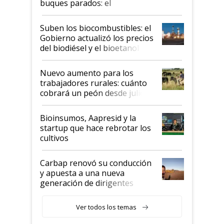
buques parados: el
funcionamiento de las
exportadoras en tensión tras
Suben los biocombustibles: el
la medida de fuerza de los
Gobierno actualizó los precios
prácticos
del biodiésel y el bioetanol
Nuevo aumento para los
trabajadores rurales: cuánto
cobrará un peón desde julio
Bioinsumos, Aapresid y la
startup que hace rebrotar los
cultivos
Carbap renovó su conducción
y apuesta a una nueva
generación de dirigentes
rurales
Ver todos los temas