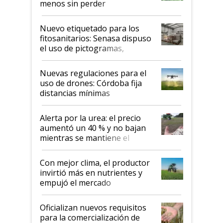
menos sin perder
productividad en la campaña
fina
Nuevo etiquetado para los
fitosanitarios: Senasa dispuso
el uso de pictogramas,
palabras de advertencia e
indicaciones
Nuevas regulaciones para el
uso de drones: Córdoba fija
distancias mínimas
Alerta por la urea: el precio
aumentó un 40 % y no bajan
mientras se mantiene el
conflicto en Medio Oriente
Con mejor clima, el productor
invirtió más en nutrientes y
empujó el mercado
Oficializan nuevos requisitos
para la comercialización de