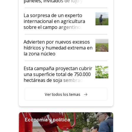
paneles, invitados de lujo y
todas las tendencias
La sorpresa de un experto
internacional en agricultura
sobre el campo argentino:
"Estoy muy impresionado"
Advierten por nuevos excesos
hídricos y humedad extrema en
la zona núcleo
Esta campaña proyectan cubrir
una superficie total de 750.000
hectáreas de soja sembradas
con una nueva generación de
variedades que marcan un
Ver todos los temas
salto tecnológico en genética y
rendimiento
Economía y política