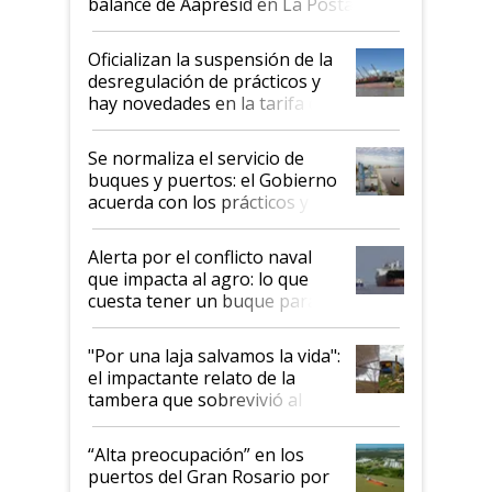
balance de Aapresid en La Posta
Oficializan la suspensión de la
desregulación de prácticos y
hay novedades en la tarifa de
la hidrovía
Se normaliza el servicio de
buques y puertos: el Gobierno
acuerda con los prácticos y
suspende el decreto de
desregulación
Alerta por el conflicto naval
que impacta al agro: lo que
cuesta tener un buque parado
y el peligro de que Argentina
pase a ser "país sucio"
"Por una laja salvamos la vida":
el impactante relato de la
tambera que sobrevivió al
tornado
“Alta preocupación” en los
puertos del Gran Rosario por