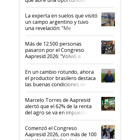
el lote
La experta en suelos que visitó
un campo argentino y tuvo
una revelación: "Me
impresionó mucho"
Más de 12.500 personas
pasaron por el Congreso
Aapresid 2026: "Volvió a
demostrar que hablar del
suelo es hablar de todo el
En un cambio rotundo, ahora
sistema productivo"
el productor brasilero destaca
las buenas condiciones del
agro argentino para invertir:
"Los veo más motivados"
Marcelo Torres de Aapresid
alertó que el 62% de la renta
del agro se va en impuestos:
"No es bueno que en
Argentina se sigan discutiendo
Comenzó el Congreso
las mismas cosas de hace 50
Aapresid 2026, con más de 100
años"