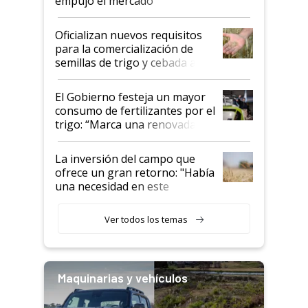
empujó el mercado
Oficializan nuevos requisitos
para la comercialización de
semillas de trigo y cebada a
granel
El Gobierno festeja un mayor
consumo de fertilizantes por el
trigo: “Marca una renovada
confianza de los productores”
La inversión del campo que
ofrece un gran retorno: "Había
una necesidad en este
segmento"
Ver todos los temas
Maquinarias y vehículos