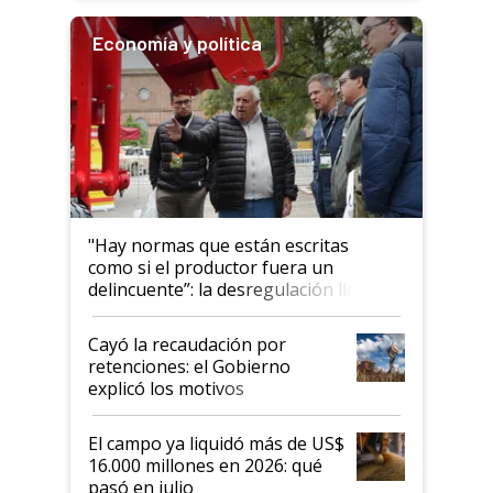
Economía y política
"Hay normas que están escritas
como si el productor fuera un
delincuente”: la desregulación llegó
al Congreso Aapresid y hasta se
habló del financiamiento al IPCVA
Cayó la recaudación por
retenciones: el Gobierno
explicó los motivos
El campo ya liquidó más de US$
16.000 millones en 2026: qué
pasó en julio