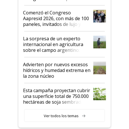
"No es bueno que en
Argentina se sigan discutiendo
Comenzó el Congreso
las mismas cosas de hace 50
Aapresid 2026, con más de 100
años"
paneles, invitados de lujo y
todas las tendencias
La sorpresa de un experto
internacional en agricultura
sobre el campo argentino:
"Estoy muy impresionado"
Advierten por nuevos excesos
hídricos y humedad extrema en
la zona núcleo
Esta campaña proyectan cubrir
una superficie total de 750.000
hectáreas de soja sembradas
con una nueva generación de
variedades que marcan un
Ver todos los temas
salto tecnológico en genética y
rendimiento