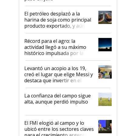
El petróleo desplazó a la
harina de soja como principal
producto exportado, y aún así
el agro aportó casi seis de cada
diez dólares y sostuvo el
Récord para el agro: la
liderazgo en un semestre
actividad llegó a su máximo
récord
histórico impulsada por la
cosecha y las exportaciones
Levantó un acopio a los 19,
creó el lugar que elige Messi y
destaca que invertir en el
kirchnerismo era como "darle
plata a un hijo para droga":
La confianza del campo sigue
Juan Félix Rossetti, el libertario
alta, aunque perdió impulso
que de una dura crisis salió
más fuerte y apuesta al cambio
de Milei
El FMI elogió al campo y lo
ubicó entre los sectores claves
para el crecimiento argentino