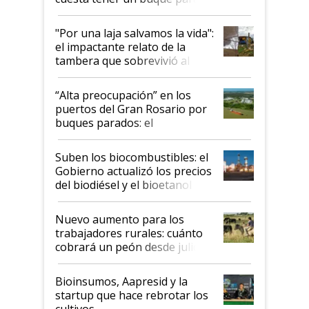
y el peligro de que Argentina
pase a ser "país sucio"
"Por una laja salvamos la vida":
el impactante relato de la
tambera que sobrevivió al
tornado
“Alta preocupación” en los
puertos del Gran Rosario por
buques parados: el
funcionamiento de las
exportadoras en tensión tras
Suben los biocombustibles: el
la medida de fuerza de los
Gobierno actualizó los precios
prácticos
del biodiésel y el bioetanol
Nuevo aumento para los
trabajadores rurales: cuánto
cobrará un peón desde julio
Bioinsumos, Aapresid y la
startup que hace rebrotar los
cultivos