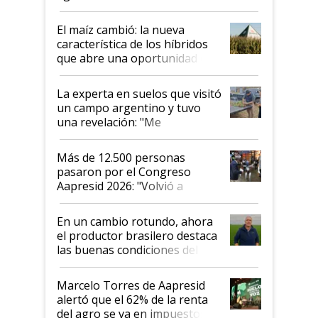
posibilidades de crecimiento son
infinitas"
El maíz cambió: la nueva
característica de los híbridos
que abre una oportunidad en
el lote
La experta en suelos que visitó
un campo argentino y tuvo
una revelación: "Me
impresionó mucho"
Más de 12.500 personas
pasaron por el Congreso
Aapresid 2026: "Volvió a
demostrar que hablar del
suelo es hablar de todo el
En un cambio rotundo, ahora
sistema productivo"
el productor brasilero destaca
las buenas condiciones del
agro argentino para invertir:
"Los veo más motivados"
Marcelo Torres de Aapresid
alertó que el 62% de la renta
del agro se va en impuestos: