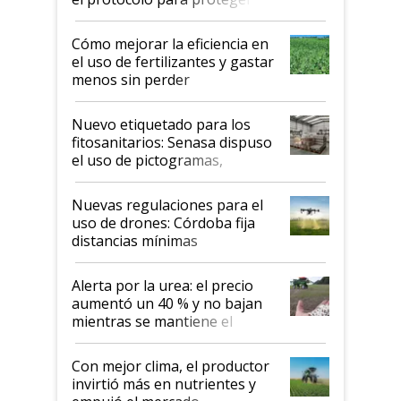
propiedad intelectual
Cómo mejorar la eficiencia en
el uso de fertilizantes y gastar
menos sin perder
productividad en la campaña
fina
Nuevo etiquetado para los
fitosanitarios: Senasa dispuso
el uso de pictogramas,
palabras de advertencia e
indicaciones
Nuevas regulaciones para el
uso de drones: Córdoba fija
distancias mínimas
Alerta por la urea: el precio
aumentó un 40 % y no bajan
mientras se mantiene el
conflicto en Medio Oriente
Con mejor clima, el productor
invirtió más en nutrientes y