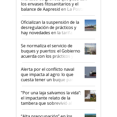
los envases fitosanitarios y el
balance de Aapresid en La Posta
Oficializan la suspensión de la
desregulación de prácticos y
hay novedades en la tarifa de
la hidrovía
Se normaliza el servicio de
buques y puertos: el Gobierno
acuerda con los prácticos y
suspende el decreto de
desregulación
Alerta por el conflicto naval
que impacta al agro: lo que
cuesta tener un buque parado
y el peligro de que Argentina
pase a ser "país sucio"
"Por una laja salvamos la vida":
el impactante relato de la
tambera que sobrevivió al
tornado
“Alta preocupación” en los