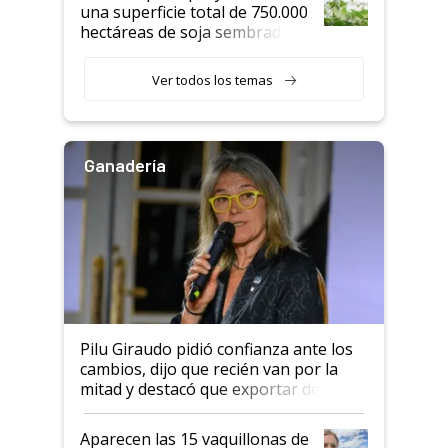
una superficie total de 750.000
hectáreas de soja sembradas
con una nueva generación de
variedades que marcan un
Ver todos los temas
salto tecnológico en genética y
rendimiento
Ganadería
Pilu Giraudo pidió confianza ante los
cambios, dijo que recién van por la
mitad y destacó que exportar dejó de
ser "para unos pocos": "Tenemos un
mandato muy claro del gobierno
Aparecen las 15 vaquillonas de