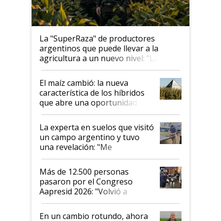
La "SuperRaza" de productores
argentinos que puede llevar a la
agricultura a un nuevo nivel: "Las
posibilidades de crecimiento son
infinitas"
El maíz cambió: la nueva
característica de los híbridos
que abre una oportunidad en
el lote
La experta en suelos que visitó
un campo argentino y tuvo
una revelación: "Me
impresionó mucho"
Más de 12.500 personas
pasaron por el Congreso
Aapresid 2026: "Volvió a
demostrar que hablar del
suelo es hablar de todo el
En un cambio rotundo, ahora
sistema productivo"