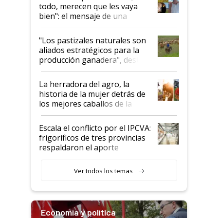
todo, merecen que les vaya
bien": el mensaje de una
ganadera uruguaya sobre las
oportunidades que se abren
"Los pastizales naturales son
para el agro en Argentina, con
aliados estratégicos para la
foco en la carne
producción ganadera", destaca
la iniciativa que ya reúne a 46
establecimientos en Argentina
La herradora del agro, la
historia de la mujer detrás de
los mejores caballos de la
Argentina y los mitos que
todavía hacen sufrir a estos
Escala el conflicto por el IPCVA:
animales: "Mientras me
frigoríficos de tres provincias
descalificaban, yo seguí
respaldaron el aporte
haciendo currículum"
obligatorio
Ver todos los temas
Economía y política