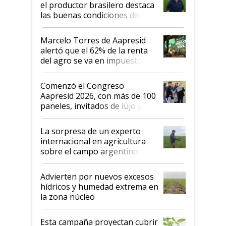
el productor brasilero destaca
las buenas condiciones del
agro argentino para invertir:
"Los veo más motivados"
Marcelo Torres de Aapresid
alertó que el 62% de la renta
del agro se va en impuestos:
"No es bueno que en
Argentina se sigan discutiendo
Comenzó el Congreso
las mismas cosas de hace 50
Aapresid 2026, con más de 100
años"
paneles, invitados de lujo y
todas las tendencias
La sorpresa de un experto
internacional en agricultura
sobre el campo argentino:
"Estoy muy impresionado"
Advierten por nuevos excesos
hídricos y humedad extrema en
la zona núcleo
Esta campaña proyectan cubrir