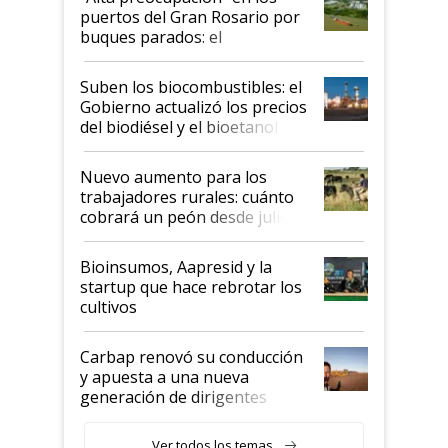
puertos del Gran Rosario por
buques parados: el
funcionamiento de las
exportadoras en tensión tras
Suben los biocombustibles: el
la medida de fuerza de los
Gobierno actualizó los precios
prácticos
del biodiésel y el bioetanol
Nuevo aumento para los
trabajadores rurales: cuánto
cobrará un peón desde julio
Bioinsumos, Aapresid y la
startup que hace rebrotar los
cultivos
Carbap renovó su conducción
y apuesta a una nueva
generación de dirigentes
rurales
Ver todos los temas