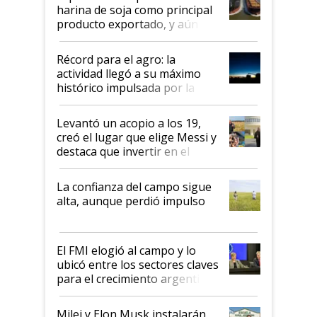
harina de soja como principal
producto exportado, y aún así
el agro aportó casi seis de cada
diez dólares y sostuvo el
Récord para el agro: la
liderazgo en un semestre
actividad llegó a su máximo
récord
histórico impulsada por la
cosecha y las exportaciones
Levantó un acopio a los 19,
creó el lugar que elige Messi y
destaca que invertir en el
kirchnerismo era como "darle
plata a un hijo para droga":
La confianza del campo sigue
Juan Félix Rossetti, el libertario
alta, aunque perdió impulso
que de una dura crisis salió
más fuerte y apuesta al cambio
de Milei
El FMI elogió al campo y lo
ubicó entre los sectores claves
para el crecimiento argentino
Milei y Elon Musk instalarán