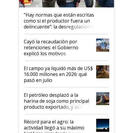
"Hay normas que están escritas
como si el productor fuera un
delincuente”: la desregulación llegó
al Congreso Aapresid y hasta se
habló del financiamiento al IPCVA
Cayó la recaudación por
retenciones: el Gobierno
explicó los motivos
El campo ya liquidó más de US$
16.000 millones en 2026: qué
pasó en julio
El petróleo desplazó a la
harina de soja como principal
producto exportado, y aún así
el agro aportó casi seis de cada
diez dólares y sostuvo el
Récord para el agro: la
liderazgo en un semestre
actividad llegó a su máximo
récord