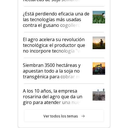
con una nueva generación de
variedades que marcan un
¿Está perdiendo eficacia una de
salto tecnológico en genética y
las tecnologías más usadas
rendimiento
contra el gusano cogollero? El
desafío de una tecnología clave
El agro acelera su revolución
tecnológica: el productor que
no incorpore tecnología "va a
perder el tren"
Siembran 3500 hectáreas y
apuestan todo a la soja no
transgénica para cobrar más
por tonelada: compraron un
semillero
A los 10 años, la empresa
rosarina del agro que da un
giro para atender una nueva
etapa en el agro
Ver todos los temas