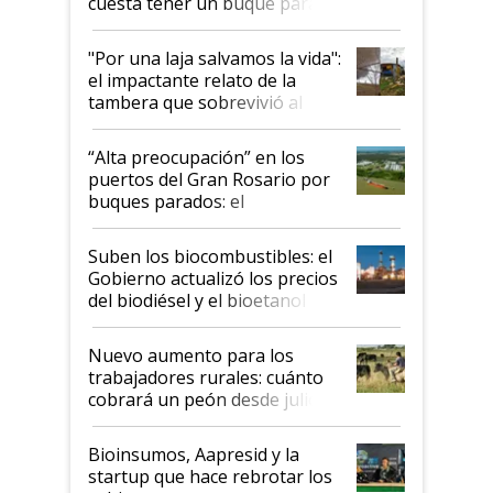
cuesta tener un buque parado
y el peligro de que Argentina
pase a ser "país sucio"
"Por una laja salvamos la vida":
el impactante relato de la
tambera que sobrevivió al
tornado
“Alta preocupación” en los
puertos del Gran Rosario por
buques parados: el
funcionamiento de las
exportadoras en tensión tras
Suben los biocombustibles: el
la medida de fuerza de los
Gobierno actualizó los precios
prácticos
del biodiésel y el bioetanol
Nuevo aumento para los
trabajadores rurales: cuánto
cobrará un peón desde julio
Bioinsumos, Aapresid y la
startup que hace rebrotar los