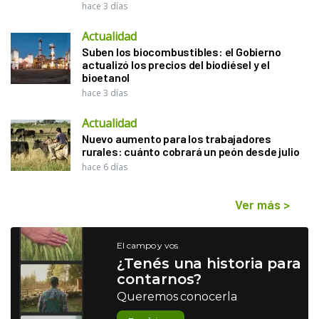
hace 3 días
Actualidad
Suben los biocombustibles: el Gobierno
actualizó los precios del biodiésel y el
bioetanol
hace 3 días
Actualidad
Nuevo aumento para los trabajadores
rurales: cuánto cobrará un peón desde julio
hace 6 días
Ver más
>
El campo y vos
¿Tenés una historia para
contarnos?
Queremos conocerla