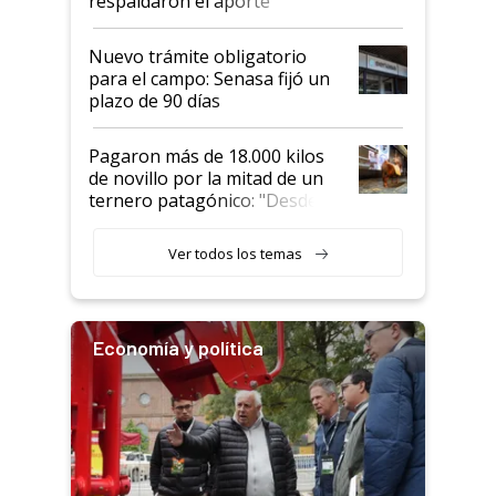
respaldaron el aporte
haciendo currículum"
obligatorio
Nuevo trámite obligatorio
para el campo: Senasa fijó un
plazo de 90 días
Pagaron más de 18.000 kilos
de novillo por la mitad de un
ternero patagónico: "Desde
que bajó del camión empezó a
llamar la atención"
Ver todos los temas
Economía y política