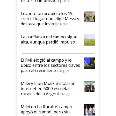
histórico impulsada por la
cosecha y las exportaciones
Levantó un acopio a los 19,
creó el lugar que elige Messi y
destaca que invertir en el
kirchnerismo era como "darle
plata a un hijo para droga":
La confianza del campo sigue
Juan Félix Rossetti, el libertario
alta, aunque perdió impulso
que de una dura crisis salió
más fuerte y apuesta al cambio
de Milei
El FMI elogió al campo y lo
ubicó entre los sectores claves
para el crecimiento argentino
Milei y Elon Musk instalarán
internet en 6000 escuelas
rurales de la Argentina gracias
a un acuerdo con Starlink
Milei en La Rural: el campo
apoyó el rumbo, pero sin