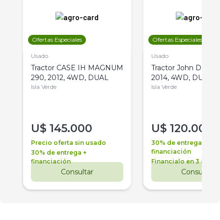
Ofertas Especiales
Ofertas Especiales
Usado
Usado
Tractor CASE IH MAGNUM
Tractor John Deere 
290, 2012, 4WD, DUAL
2014, 4WD, DUAL
Isla Verde
Isla Verde
U$
145.000
U$
120.000
Precio oferta sin usado
30% de entrega +
financiación
30% de entrega +
financiación
Financialo en 3 años
Consultar
Consultar