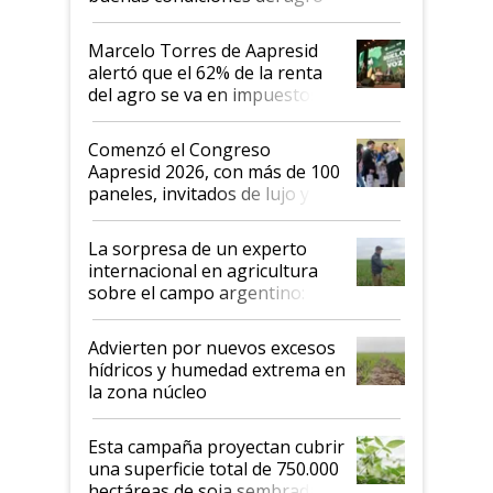
argentino para invertir: "Los veo
más motivados"
Marcelo Torres de Aapresid
alertó que el 62% de la renta
del agro se va en impuestos:
"No es bueno que en
Argentina se sigan discutiendo
Comenzó el Congreso
las mismas cosas de hace 50
Aapresid 2026, con más de 100
años"
paneles, invitados de lujo y
todas las tendencias
La sorpresa de un experto
internacional en agricultura
sobre el campo argentino:
"Estoy muy impresionado"
Advierten por nuevos excesos
hídricos y humedad extrema en
la zona núcleo
Esta campaña proyectan cubrir
una superficie total de 750.000
hectáreas de soja sembradas