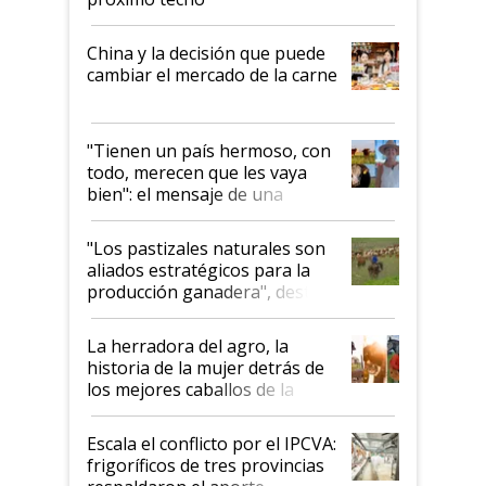
China y la decisión que puede
cambiar el mercado de la carne
"Tienen un país hermoso, con
todo, merecen que les vaya
bien": el mensaje de una
ganadera uruguaya sobre las
oportunidades que se abren
"Los pastizales naturales son
para el agro en Argentina, con
aliados estratégicos para la
foco en la carne
producción ganadera", destaca
la iniciativa que ya reúne a 46
establecimientos en Argentina
La herradora del agro, la
historia de la mujer detrás de
los mejores caballos de la
Argentina y los mitos que
todavía hacen sufrir a estos
Escala el conflicto por el IPCVA:
animales: "Mientras me
frigoríficos de tres provincias
descalificaban, yo seguí