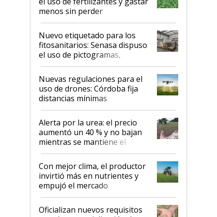
el uso de fertilizantes y gastar
menos sin perder
productividad en la campaña
fina
Nuevo etiquetado para los
fitosanitarios: Senasa dispuso
el uso de pictogramas,
palabras de advertencia e
indicaciones
Nuevas regulaciones para el
uso de drones: Córdoba fija
distancias mínimas
Alerta por la urea: el precio
aumentó un 40 % y no bajan
mientras se mantiene el
conflicto en Medio Oriente
Con mejor clima, el productor
invirtió más en nutrientes y
empujó el mercado
Oficializan nuevos requisitos