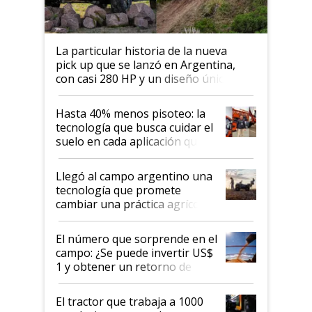
La particular historia de la nueva
pick up que se lanzó en Argentina,
con casi 280 HP y un diseño único: a
cuánto se vende
Hasta 40% menos pisoteo: la
tecnología que busca cuidar el
suelo en cada aplicación que
llevó Jacto al Congreso
Aapresid 2026
Llegó al campo argentino una
tecnología que promete
cambiar una práctica agrícola
clave: ¿Y si analizar el suelo
fuera tan simple como apretar
El número que sorprende en el
un botón?
campo: ¿Se puede invertir US$
1 y obtener un retorno de
hasta US$ 10 en agricultura?
El tractor que trabaja a 1000