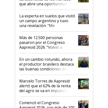
que abre una oportunidad en
el lote
La experta en suelos que visitó
un campo argentino y tuvo
una revelación: "Me
impresionó mucho"
Más de 12.500 personas
pasaron por el Congreso
Aapresid 2026: "Volvió a
demostrar que hablar del
suelo es hablar de todo el
En un cambio rotundo, ahora
sistema productivo"
el productor brasilero destaca
las buenas condiciones del
agro argentino para invertir:
"Los veo más motivados"
Marcelo Torres de Aapresid
alertó que el 62% de la renta
del agro se va en impuestos:
"No es bueno que en
Argentina se sigan discutiendo
Comenzó el Congreso
las mismas cosas de hace 50
Aapresid 2026, con más de 100