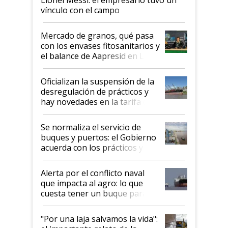
vínculo con el campo
Mercado de granos, qué pasa
con los envases fitosanitarios y
el balance de Aapresid en La
Posta
Oficializan la suspensión de la
desregulación de prácticos y
hay novedades en la tarifa de
la hidrovía
Se normaliza el servicio de
buques y puertos: el Gobierno
acuerda con los prácticos y
suspende el decreto de
desregulación
Alerta por el conflicto naval
que impacta al agro: lo que
cuesta tener un buque parado
y el peligro de que Argentina
pase a ser "país sucio"
"Por una laja salvamos la vida":