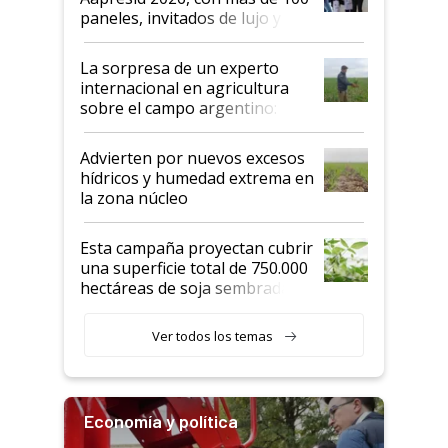
años"
paneles, invitados de lujo y
todas las tendencias
La sorpresa de un experto
internacional en agricultura
sobre el campo argentino:
"Estoy muy impresionado"
Advierten por nuevos excesos
hídricos y humedad extrema en
la zona núcleo
Esta campaña proyectan cubrir
una superficie total de 750.000
hectáreas de soja sembradas
con una nueva generación de
variedades que marcan un
Ver todos los temas
salto tecnológico en genética y
rendimiento
Economía y política