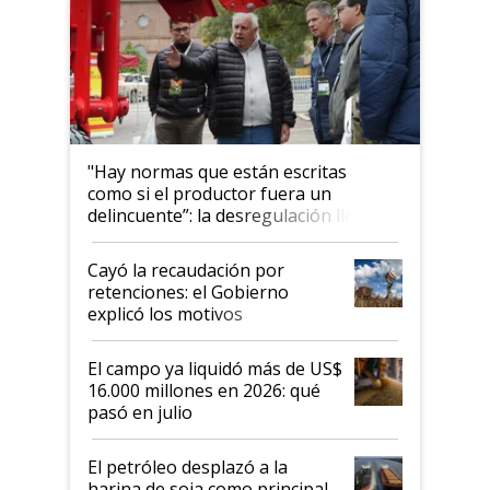
"Hay normas que están escritas
como si el productor fuera un
delincuente”: la desregulación llegó
al Congreso Aapresid y hasta se
habló del financiamiento al IPCVA
Cayó la recaudación por
retenciones: el Gobierno
explicó los motivos
El campo ya liquidó más de US$
16.000 millones en 2026: qué
pasó en julio
El petróleo desplazó a la
harina de soja como principal