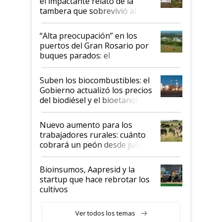
el impactante relato de la
tambera que sobrevivió al
tornado
“Alta preocupación” en los
puertos del Gran Rosario por
buques parados: el
funcionamiento de las
exportadoras en tensión tras
Suben los biocombustibles: el
la medida de fuerza de los
Gobierno actualizó los precios
prácticos
del biodiésel y el bioetanol
Nuevo aumento para los
trabajadores rurales: cuánto
cobrará un peón desde julio
Bioinsumos, Aapresid y la
startup que hace rebrotar los
cultivos
Ver todos los temas