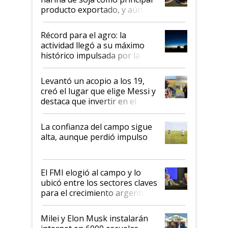
producto exportado, y aún así
el agro aportó casi seis de cada
diez dólares y sostuvo el
Récord para el agro: la
liderazgo en un semestre
actividad llegó a su máximo
récord
histórico impulsada por la
cosecha y las exportaciones
Levantó un acopio a los 19,
creó el lugar que elige Messi y
destaca que invertir en el
kirchnerismo era como "darle
plata a un hijo para droga":
La confianza del campo sigue
Juan Félix Rossetti, el libertario
alta, aunque perdió impulso
que de una dura crisis salió
más fuerte y apuesta al cambio
de Milei
El FMI elogió al campo y lo
ubicó entre los sectores claves
para el crecimiento argentino
Milei y Elon Musk instalarán