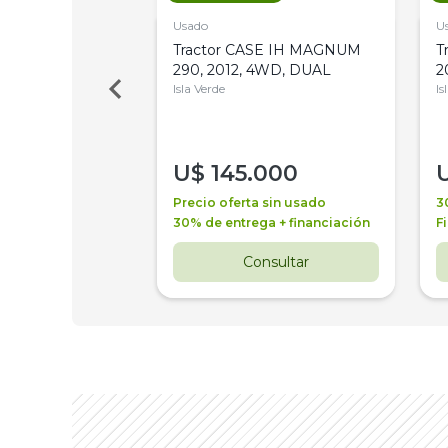
Usado
U
a Metalfor 7040,
Tractor CASE IH MAGNUM
T
Bot 32 Mts
290, 2012, 4WD, DUAL
2
Isla Verde
Is
000
U$
145.000
a + financiación
Precio oferta sin usado
3
 4 años
30% de entrega + financiación
F
nsultar
Consultar