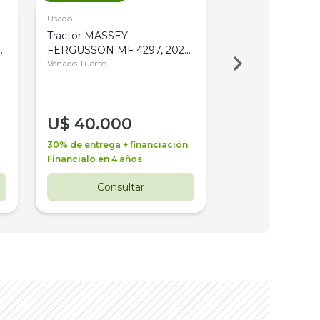
Usado
Usado
Tractor MASSEY
Tractor AGCO ALL
,
FERGUSSON MF 4297, 2020,
2003, 4WD, PA
4WD, PATON
Venado Tuerto
Venado Tuerto
U$
40.000
U$
30.000
30% de entrega + financiación
30% de entrega + 
Financialo en 4 años
Financialo en 3 a
Consultar
Consul