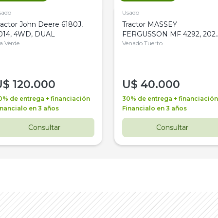
sado
Usado
ractor John Deere 6180J,
Tractor MASSEY
014, 4WD, DUAL
FERGUSSON MF 4292, 2020
la Verde
4WD, PATON
Venado Tuerto
U$
120.000
U$
40.000
0% de entrega + financiación
30% de entrega + financiación
inancialo en 3 años
Financialo en 3 años
Consultar
Consultar