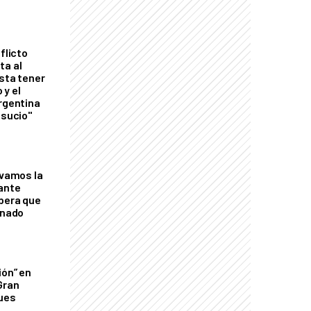
flicto
ta al
esta tener
 y el
Argentina
 sucio"
lvamos la
tante
mbera que
rnado
ión” en
Gran
ques