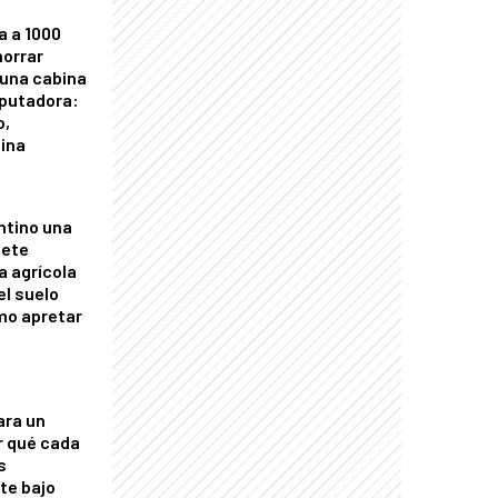
a a 1000
horrar
 una cabina
putadora:
o,
tina
ntino una
mete
a agrícola
el suelo
mo apretar
ara un
r qué cada
s
nte bajo