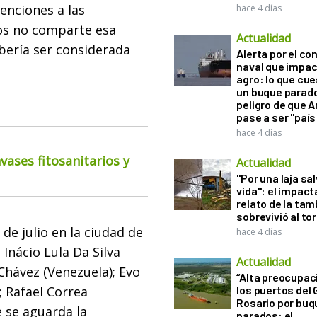
enciones a las
hace 4 días
ios no comparte esa
Actualidad
ebería ser considerada
Alerta por el con
naval que impac
agro: lo que cu
un buque parado
peligro de que 
pase a ser "país
hace 4 días
ases fitosanitarios y
Actualidad
"Por una laja sa
vida": el impac
relato de la ta
sobrevivió al to
 de julio en la ciudad de
hace 4 días
Inácio Lula Da Silva
Actualidad
Chávez (Venezuela); Evo
“Alta preocupac
); Rafael Correa
los puertos del 
Rosario por bu
e se aguarda la
parados: el