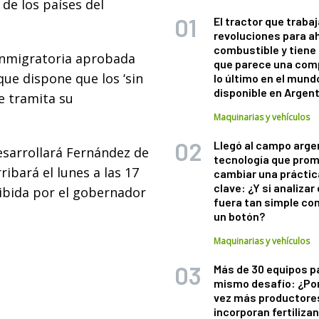
de los países del
El tractor que trabaj
revoluciones para a
combustible y tiene
a inmigratoria aprobada
que parece una com
ue dispone que los ‘sin
lo último en el mund
disponible en Argen
e tramita su
Maquinarias y vehículos
Llegó al campo arge
esarrollará Fernández de
tecnología que pro
ribará el lunes a las 17
cambiar una práctic
clave: ¿Y si analizar 
ibida por el gobernador
fuera tan simple co
un botón?
Maquinarias y vehículos
Más de 30 equipos p
mismo desafío: ¿Po
vez más productore
incorporan fertiliza