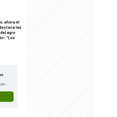
o, ahora el
 destaca las
del agro
tir: "Los
"
as
cibí