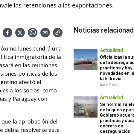
vale las retenciones a las exportaciones.
Noticias relaciona
róximo lunes tendrá una
Actualidad
lítica inmigratoria de la
Oficializan la s
de la desregula
asará en las reuniones
prácticos y hay
iones políticas de los
novedades en la
la hidrovía
entino afectó el
hace 2 días
les a los socios, como
Actualidad
inas y Paraguay con
Se normaliza el 
de buques y pue
Gobierno acuerd
prácticos y sus
 que la aprobación del
decreto de
e debía resolverse este
desregulación