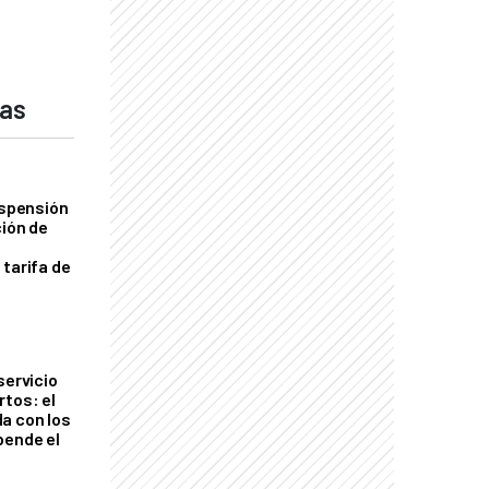
das
uspensión
ción de
 tarifa de
servicio
rtos: el
a con los
pende el