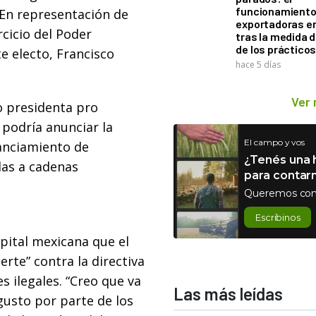
funcionamiento 
 En representación de
exportadoras e
rcicio del Poder
tras la medida 
de los práctico
te electo, Francisco
hace 5 días
Ver
o presidenta pro
podría anunciar la
El campo y vos
nanciamiento de
¿Tenés una h
as a cadenas
para contar
Queremos con
Escribinos
pital mexicana que el
rte” contra la directiva
s ilegales. “Creo que va
Las más leídas
gusto por parte de los