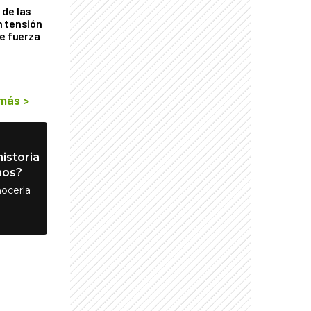
de las
n tensión
de fuerza
s
 más
>
istoria
nos?
ocerla