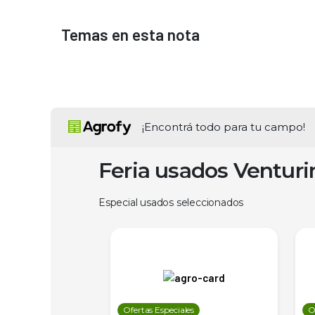
Temas en esta nota
¡Encontrá todo para tu campo!
Feria usados Ventur
Especial usados seleccionados
les
Ofertas Especiales
O