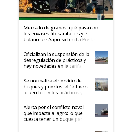
Mercado de granos, qué pasa con
los envases fitosanitarios y el
balance de Aapresid en La Posta
Oficializan la suspensión de la
desregulación de prácticos y
hay novedades en la tarifa de
la hidrovía
Se normaliza el servicio de
buques y puertos: el Gobierno
acuerda con los prácticos y
suspende el decreto de
desregulación
Alerta por el conflicto naval
que impacta al agro: lo que
cuesta tener un buque parado
y el peligro de que Argentina
pase a ser "país sucio"