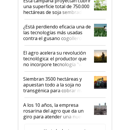
Esta campaña proyectan cubrir
una superficie total de 750.000
hectáreas de soja sembradas
con una nueva generación de
variedades que marcan un
¿Está perdiendo eficacia una de
salto tecnológico en genética y
las tecnologías más usadas
rendimiento
contra el gusano cogollero? El
desafío de una tecnología clave
El agro acelera su revolución
tecnológica: el productor que
no incorpore tecnología "va a
perder el tren"
Siembran 3500 hectáreas y
apuestan todo a la soja no
transgénica para cobrar más
por tonelada: compraron un
semillero
A los 10 años, la empresa
rosarina del agro que da un
giro para atender una nueva
etapa en el agro