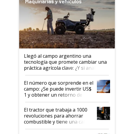
Maquinarias y vehículos
Llegó al campo argentino una
tecnología que promete cambiar una
práctica agrícola clave: ¿Y si analizar
el suelo fuera tan simple como
apretar un botón?
El número que sorprende en el
campo: ¿Se puede invertir US$
1 y obtener un retorno de
hasta US$ 10 en agricultura?
El tractor que trabaja a 1000
revoluciones para ahorrar
combustible y tiene una cabina
que parece una computadora:
lo último en el mundo,