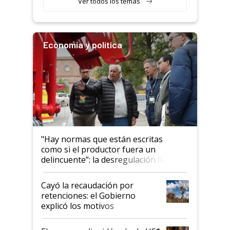
Ver todos los temas
Economía y política
"Hay normas que están escritas
como si el productor fuera un
delincuente”: la desregulación llegó
al Congreso Aapresid y hasta se
habló del financiamiento al IPCVA
Cayó la recaudación por
retenciones: el Gobierno
explicó los motivos