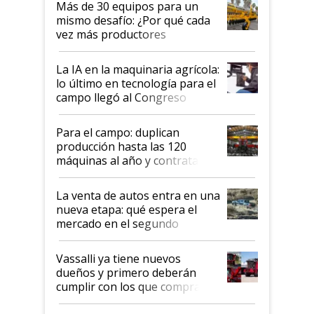
Más de 30 equipos para un
disponible en Argentina
mismo desafío: ¿Por qué cada
vez más productores
incorporan fertilizante bajo
tierra?
La IA en la maquinaria agrícola:
lo último en tecnología para el
campo llegó al Congreso
Aapresid 2026
Para el campo: duplican
producción hasta las 120
máquinas al año y contratan
especialistas de la industria
automotriz para lograrlo
La venta de autos entra en una
nueva etapa: qué espera el
mercado en el segundo
semestre
Vassalli ya tiene nuevos
dueños y primero deberán
cumplir con los que compraron
cosechadoras y todavía no las