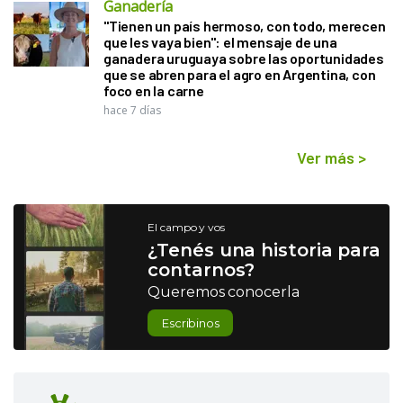
Ganadería
"Tienen un país hermoso, con todo, merecen
que les vaya bien": el mensaje de una
ganadera uruguaya sobre las oportunidades
que se abren para el agro en Argentina, con
foco en la carne
hace 7 días
Ver más
>
El campo y vos
¿Tenés una historia para
contarnos?
Queremos conocerla
Escribinos