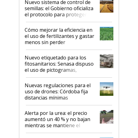
Nuevo sistema de control de
semillas: el Gobierno oficializa
el protocolo para proteger la
propiedad intelectual
Cómo mejorar la eficiencia en
el uso de fertilizantes y gastar
menos sin perder
productividad en la campaña
fina
Nuevo etiquetado para los
fitosanitarios: Senasa dispuso
el uso de pictogramas,
palabras de advertencia e
indicaciones
Nuevas regulaciones para el
uso de drones: Córdoba fija
distancias mínimas
Alerta por la urea: el precio
aumentó un 40 % y no bajan
mientras se mantiene el
conflicto en Medio Oriente