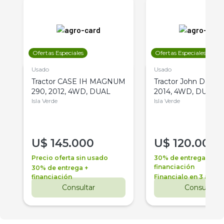
Ofertas Especiales
Ofertas Especiales
Usado
Usado
Tractor CASE IH MAGNUM
Tractor John Deere 
290, 2012, 4WD, DUAL
2014, 4WD, DUAL
Isla Verde
Isla Verde
U$
145.000
U$
120.000
Precio oferta sin usado
30% de entrega +
financiación
30% de entrega +
financiación
Financialo en 3 años
Consultar
Consultar