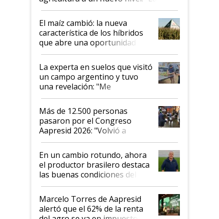
posibilidades de crecimiento son
infinitas"
El maíz cambió: la nueva
característica de los híbridos
que abre una oportunidad en
el lote
La experta en suelos que visitó
un campo argentino y tuvo
una revelación: "Me
impresionó mucho"
Más de 12.500 personas
pasaron por el Congreso
Aapresid 2026: "Volvió a
demostrar que hablar del
suelo es hablar de todo el
En un cambio rotundo, ahora
sistema productivo"
el productor brasilero destaca
las buenas condiciones del
agro argentino para invertir:
"Los veo más motivados"
Marcelo Torres de Aapresid
alertó que el 62% de la renta
del agro se va en impuestos: