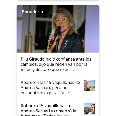
Ganadería
Pilu Giraudo pidió confianza ante los
cambios, dijo que recién van por la
mitad y destacó que exportar dejó de
ser "para unos pocos": "Tenemos un
mandato muy claro del gobierno
Aparecen las 15 vaquillonas de
nacional"
Andrea Sarnari, pero no
encuentran explicación de
cómo llegaron allí
Robaron 15 vaquillonas a
Andrea Sarnari y comenzó la
búsqueda: “Todos los días le