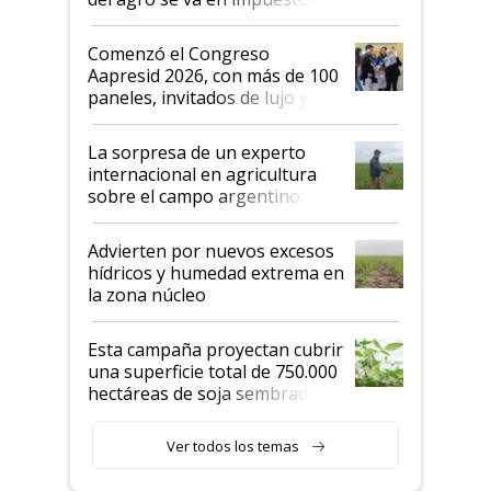
"No es bueno que en
Argentina se sigan discutiendo
Comenzó el Congreso
las mismas cosas de hace 50
Aapresid 2026, con más de 100
años"
paneles, invitados de lujo y
todas las tendencias
La sorpresa de un experto
internacional en agricultura
sobre el campo argentino:
"Estoy muy impresionado"
Advierten por nuevos excesos
hídricos y humedad extrema en
la zona núcleo
Esta campaña proyectan cubrir
una superficie total de 750.000
hectáreas de soja sembradas
con una nueva generación de
variedades que marcan un
Ver todos los temas
salto tecnológico en genética y
rendimiento