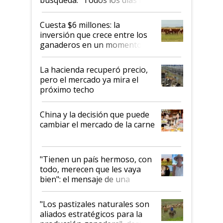
toca a algún productor”
Cuesta $6 millones: la
inversión que crece entre los
ganaderos en un momento
histórico para la actividad
La hacienda recuperó precio,
pero el mercado ya mira el
próximo techo
China y la decisión que puede
cambiar el mercado de la carne
"Tienen un país hermoso, con
todo, merecen que les vaya
bien": el mensaje de una
ganadera uruguaya sobre las
oportunidades que se abren
"Los pastizales naturales son
para el agro en Argentina, con
aliados estratégicos para la
foco en la carne