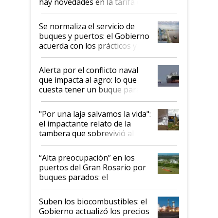
hay novedades en la tarifa de
la hidrovía
Se normaliza el servicio de
buques y puertos: el Gobierno
acuerda con los prácticos y
suspende el decreto de
desregulación
Alerta por el conflicto naval
que impacta al agro: lo que
cuesta tener un buque parado
y el peligro de que Argentina
pase a ser "país sucio"
"Por una laja salvamos la vida":
el impactante relato de la
tambera que sobrevivió al
tornado
“Alta preocupación” en los
puertos del Gran Rosario por
buques parados: el
funcionamiento de las
exportadoras en tensión tras
Suben los biocombustibles: el
la medida de fuerza de los
Gobierno actualizó los precios
prácticos