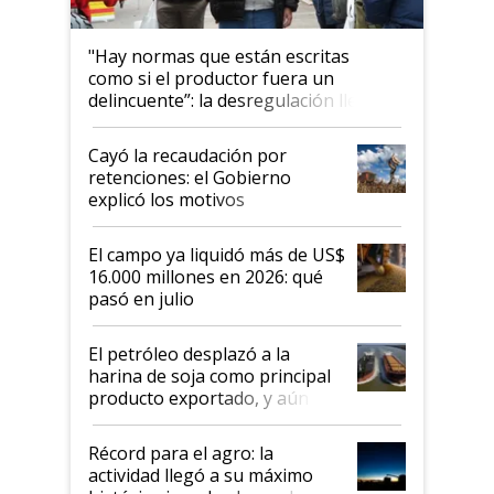
"Hay normas que están escritas
como si el productor fuera un
delincuente”: la desregulación llegó
al Congreso Aapresid y hasta se
habló del financiamiento al IPCVA
Cayó la recaudación por
retenciones: el Gobierno
explicó los motivos
El campo ya liquidó más de US$
16.000 millones en 2026: qué
pasó en julio
El petróleo desplazó a la
harina de soja como principal
producto exportado, y aún así
el agro aportó casi seis de cada
diez dólares y sostuvo el
Récord para el agro: la
liderazgo en un semestre
actividad llegó a su máximo
récord