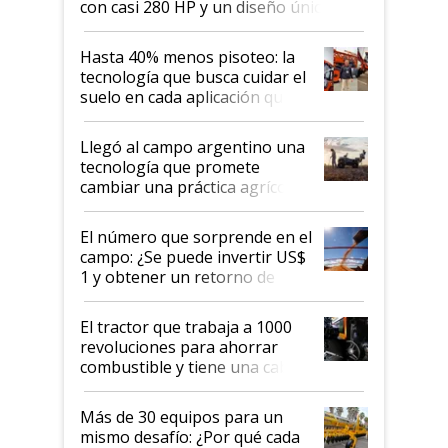
con casi 280 HP y un diseño único: a
cuánto se vende
Hasta 40% menos pisoteo: la
tecnología que busca cuidar el
suelo en cada aplicación que
llevó Jacto al Congreso
Aapresid 2026
Llegó al campo argentino una
tecnología que promete
cambiar una práctica agrícola
clave: ¿Y si analizar el suelo
fuera tan simple como apretar
El número que sorprende en el
un botón?
campo: ¿Se puede invertir US$
1 y obtener un retorno de
hasta US$ 10 en agricultura?
El tractor que trabaja a 1000
revoluciones para ahorrar
combustible y tiene una cabina
que parece una computadora:
lo último en el mundo,
Más de 30 equipos para un
disponible en Argentina
mismo desafío: ¿Por qué cada