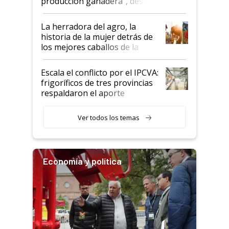
producción ganadera", destaca
la iniciativa que ya reúne a 46
establecimientos en Argentina
La herradora del agro, la
historia de la mujer detrás de
los mejores caballos de la
Argentina y los mitos que
todavía hacen sufrir a estos
Escala el conflicto por el IPCVA:
animales: "Mientras me
frigoríficos de tres provincias
descalificaban, yo seguí
respaldaron el aporte
haciendo currículum"
obligatorio
Ver todos los temas
Economía y política