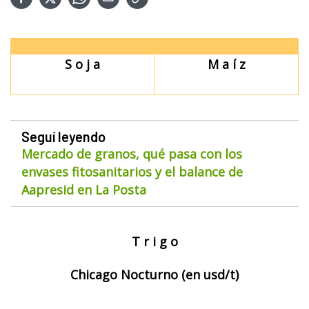
S o j a
M a í z
Seguí leyendo
Mercado de granos, qué pasa con los
envases fitosanitarios y el balance de
Aapresid en La Posta
T r i g o
Chicago Nocturno (en usd/t)