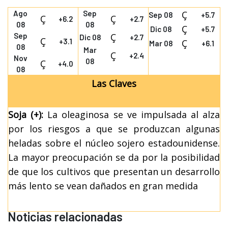
Ago
Sep
Ç
Sep 08
+5.7
Ç
Ç
+6.2
+2.7
08
08
Ç
Dic 08
+5.7
Sep
Ç
Dic 08
+2.7
Ç
+3.1
Ç
Mar 08
+6.1
08
Mar
Ç
+2.4
Nov
08
Ç
+4.0
08
Las Claves
Soja (+):
La oleaginosa se ve impulsada al alza
por los riesgos a que se produzcan algunas
heladas sobre el núcleo sojero estadounidense.
La mayor preocupación se da por la posibilidad
de que los cultivos que presentan un desarrollo
más lento se vean dañados en gran medida
Noticias relacionadas