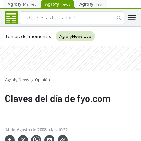
Agrofy
Market
Agrofy
News
Agrofy
Pay
Temas del momento
:
AgrofyNews Live
Agrofy News
Opinión
Claves del día de fyo.com
14
de
Agosto
de
2008
a las
10:32