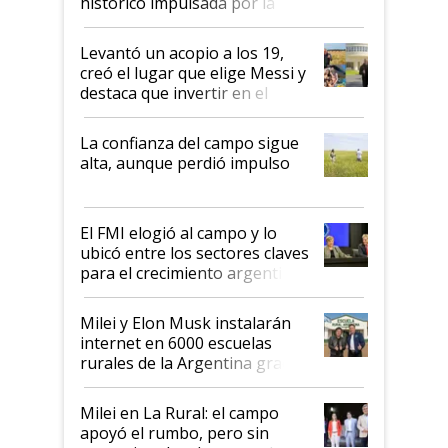
histórico impulsada por la
cosecha y las exportaciones
Levantó un acopio a los 19,
creó el lugar que elige Messi y
destaca que invertir en el
kirchnerismo era como "darle
plata a un hijo para droga":
La confianza del campo sigue
Juan Félix Rossetti, el libertario
alta, aunque perdió impulso
que de una dura crisis salió
más fuerte y apuesta al cambio
de Milei
El FMI elogió al campo y lo
ubicó entre los sectores claves
para el crecimiento argentino
Milei y Elon Musk instalarán
internet en 6000 escuelas
rurales de la Argentina gracias
a un acuerdo con Starlink
Milei en La Rural: el campo
apoyó el rumbo, pero sin