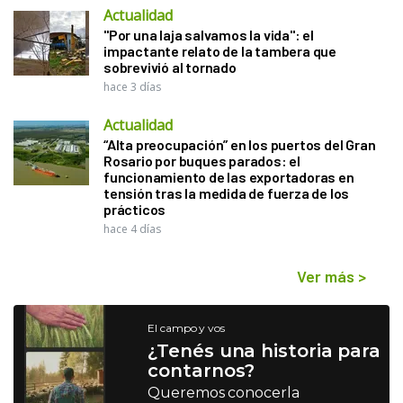
Actualidad
"Por una laja salvamos la vida": el
impactante relato de la tambera que
sobrevivió al tornado
hace 3 días
Actualidad
“Alta preocupación” en los puertos del Gran
Rosario por buques parados: el
funcionamiento de las exportadoras en
tensión tras la medida de fuerza de los
prácticos
hace 4 días
Ver más
>
El campo y vos
¿Tenés una historia para
contarnos?
Queremos conocerla