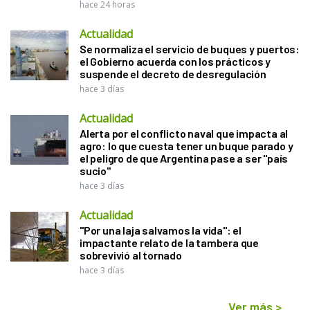
hace 24 horas
Actualidad
Se normaliza el servicio de buques y puertos:
el Gobierno acuerda con los prácticos y
suspende el decreto de desregulación
hace 3 días
Actualidad
Alerta por el conflicto naval que impacta al
agro: lo que cuesta tener un buque parado y
el peligro de que Argentina pase a ser "país
sucio"
hace 3 días
Actualidad
"Por una laja salvamos la vida": el
impactante relato de la tambera que
sobrevivió al tornado
hace 3 días
Ver más
>