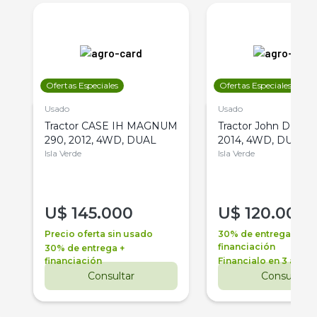
Ofertas Especiales
Ofertas Especiales
Usado
Usado
Tractor CASE IH MAGNUM
Tractor John Deere 
290, 2012, 4WD, DUAL
2014, 4WD, DUAL
Isla Verde
Isla Verde
U$
145.000
U$
120.000
Precio oferta sin usado
30% de entrega +
financiación
30% de entrega +
financiación
Financialo en 3 años
Consultar
Consultar