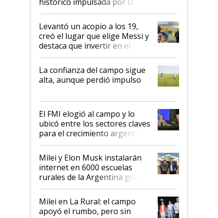
histórico impulsada por la
cosecha y las exportaciones
Levantó un acopio a los 19,
creó el lugar que elige Messi y
destaca que invertir en el
kirchnerismo era como "darle
plata a un hijo para droga":
La confianza del campo sigue
Juan Félix Rossetti, el libertario
alta, aunque perdió impulso
que de una dura crisis salió
más fuerte y apuesta al cambio
de Milei
El FMI elogió al campo y lo
ubicó entre los sectores claves
para el crecimiento argentino
Milei y Elon Musk instalarán
internet en 6000 escuelas
rurales de la Argentina gracias
a un acuerdo con Starlink
Milei en La Rural: el campo
apoyó el rumbo, pero sin