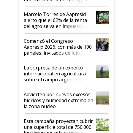
argentino para invertir: "Los veo
más motivados"
Marcelo Torres de Aapresid
alertó que el 62% de la renta
del agro se va en impuestos:
"No es bueno que en
Argentina se sigan discutiendo
Comenzó el Congreso
las mismas cosas de hace 50
Aapresid 2026, con más de 100
años"
paneles, invitados de lujo y
todas las tendencias
La sorpresa de un experto
internacional en agricultura
sobre el campo argentino:
"Estoy muy impresionado"
Advierten por nuevos excesos
hídricos y humedad extrema en
la zona núcleo
Esta campaña proyectan cubrir
una superficie total de 750.000
hectáreas de soja sembradas