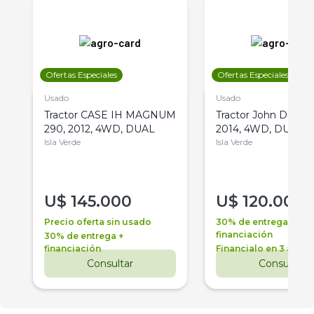
Ofertas Especiales
Ofertas Especiales
Usado
Usado
Tractor CASE IH MAGNUM
Tractor John Deere 
290, 2012, 4WD, DUAL
2014, 4WD, DUAL
Isla Verde
Isla Verde
U$
145.000
U$
120.000
Precio oferta sin usado
30% de entrega +
financiación
30% de entrega +
financiación
Financialo en 3 años
Consultar
Consultar