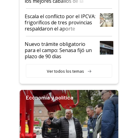
los mejores caballos de la
Argentina y los mitos que
todavía hacen sufrir a estos
Escala el conflicto por el IPCVA:
animales: "Mientras me
frigoríficos de tres provincias
descalificaban, yo seguí
respaldaron el aporte
haciendo currículum"
obligatorio
Nuevo trámite obligatorio
para el campo: Senasa fijó un
plazo de 90 días
Ver todos los temas
Economía y política