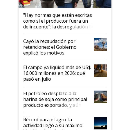
"Hay normas que están escritas
como si el productor fuera un
delincuente”: la desregulación llegó
al Congreso Aapresid y hasta se
habló del financiamiento al IPCVA
Cayó la recaudación por
retenciones: el Gobierno
explicó los motivos
El campo ya liquidó más de US$
16.000 millones en 2026: qué
pasó en julio
El petróleo desplazó a la
harina de soja como principal
producto exportado, y aún así
el agro aportó casi seis de cada
diez dólares y sostuvo el
Récord para el agro: la
liderazgo en un semestre
actividad llegó a su máximo
récord