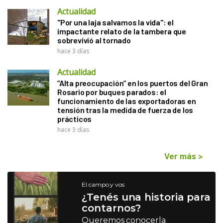
Actualidad
"Por una laja salvamos la vida": el
impactante relato de la tambera que
sobrevivió al tornado
hace 3 días
Actualidad
“Alta preocupación” en los puertos del Gran
Rosario por buques parados: el
funcionamiento de las exportadoras en
tensión tras la medida de fuerza de los
prácticos
hace 3 días
Ver más
>
El campo y vos
¿Tenés una historia para
contarnos?
Queremos conocerla