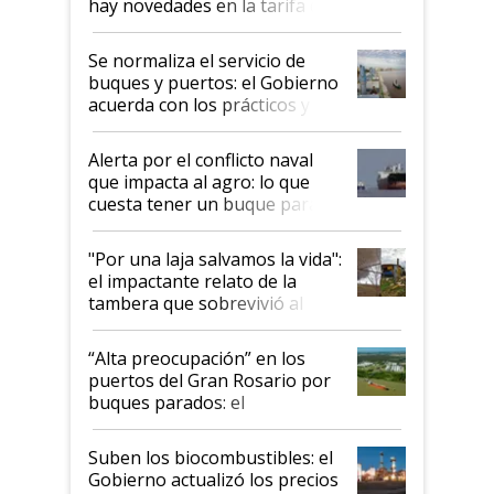
hay novedades en la tarifa de
la hidrovía
Se normaliza el servicio de
buques y puertos: el Gobierno
acuerda con los prácticos y
suspende el decreto de
desregulación
Alerta por el conflicto naval
que impacta al agro: lo que
cuesta tener un buque parado
y el peligro de que Argentina
pase a ser "país sucio"
"Por una laja salvamos la vida":
el impactante relato de la
tambera que sobrevivió al
tornado
“Alta preocupación” en los
puertos del Gran Rosario por
buques parados: el
funcionamiento de las
exportadoras en tensión tras
Suben los biocombustibles: el
la medida de fuerza de los
Gobierno actualizó los precios
prácticos