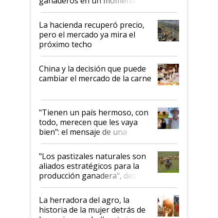
ganaderos en un momento
histórico para la actividad
La hacienda recuperó precio,
pero el mercado ya mira el
próximo techo
China y la decisión que puede
cambiar el mercado de la carne
"Tienen un país hermoso, con
todo, merecen que les vaya
bien": el mensaje de una
ganadera uruguaya sobre las
oportunidades que se abren
"Los pastizales naturales son
para el agro en Argentina, con
aliados estratégicos para la
foco en la carne
producción ganadera", destaca
la iniciativa que ya reúne a 46
establecimientos en Argentina
La herradora del agro, la
historia de la mujer detrás de