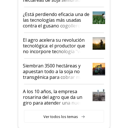
con una nueva generación de
variedades que marcan un
¿Está perdiendo eficacia una de
salto tecnológico en genética y
las tecnologías más usadas
rendimiento
contra el gusano cogollero? El
desafío de una tecnología clave
El agro acelera su revolución
tecnológica: el productor que
no incorpore tecnología "va a
perder el tren"
Siembran 3500 hectáreas y
apuestan todo a la soja no
transgénica para cobrar más
por tonelada: compraron un
semillero
A los 10 años, la empresa
rosarina del agro que da un
giro para atender una nueva
etapa en el agro
Ver todos los temas