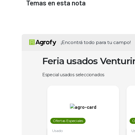
Temas en esta nota
¡Encontrá todo para tu campo!
Feria usados Ventur
Especial usados seleccionados
les
Ofertas Especiales
O
Usado
U