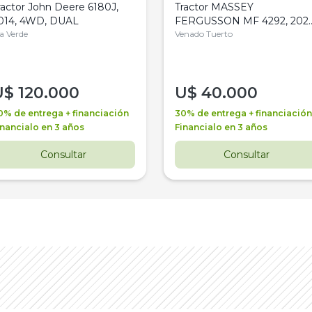
ractor John Deere 6180J,
Tractor MASSEY
014, 4WD, DUAL
FERGUSSON MF 4292, 2020
la Verde
4WD, PATON
Venado Tuerto
U$
120.000
U$
40.000
0% de entrega + financiación
30% de entrega + financiación
inancialo en 3 años
Financialo en 3 años
Consultar
Consultar