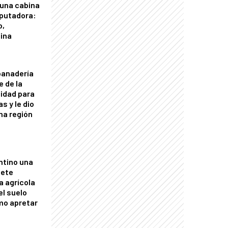
 una cabina
putadora:
o,
tina
panadería
e de la
idad para
s y le dio
una región
ntino una
mete
a agrícola
el suelo
mo apretar