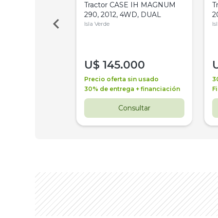
a Metalfor 7040,
Tractor CASE IH MAGNUM
T
Bot 32 Mts
290, 2012, 4WD, DUAL
2
Isla Verde
Is
000
U$
145.000
a + financiación
Precio oferta sin usado
3
 4 años
30% de entrega + financiación
F
nsultar
Consultar