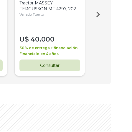
Tractor MASSEY
Tractor AGCO ALL
,
FERGUSSON MF 4297, 2020,
2003, 4WD, PA
4WD, PATON
Venado Tuerto
Venado Tuerto
U$
40.000
U$
30.000
30% de entrega + financiación
30% de entrega + 
Financialo en 4 años
Financialo en 3 a
Consultar
Consul