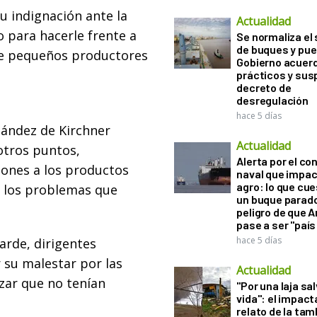
u indignación ante la
Actualidad
o para hacerle frente a
Se normaliza el 
de buques y pue
 de pequeños productores
Gobierno acuerd
prácticos y sus
decreto de
desregulación
hace 5 días
nández de Kirchner
Actualidad
otros puntos,
Alerta por el con
iones a los productos
naval que impac
agro: lo que cu
r los problemas que
un buque parado
peligro de que 
pase a ser "país
hace 5 días
rde, dirigentes
 su malestar por las
Actualidad
zar que no tenían
"Por una laja sa
vida": el impac
relato de la ta