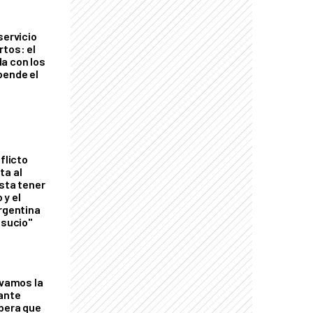
servicio
rtos: el
a con los
pende el
flicto
ta al
esta tener
 y el
Argentina
 sucio"
lvamos la
tante
mbera que