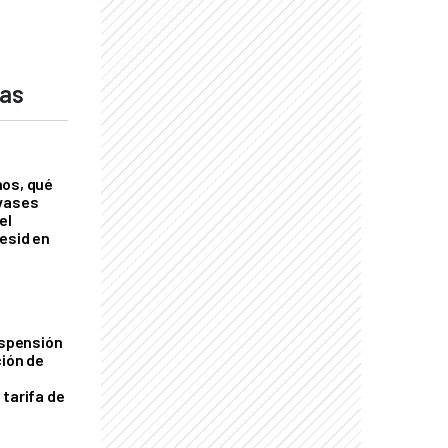
das
nos, qué
nvases
el
esid en
uspensión
ción de
 tarifa de