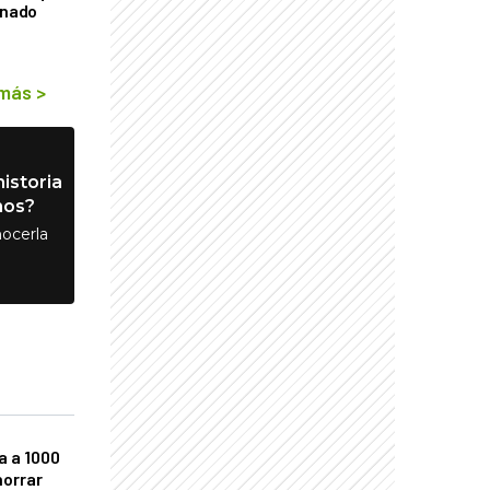
rnado
 más
>
istoria
nos?
ocerla
a a 1000
horrar