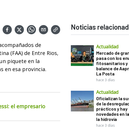
Noticias relaciona
 acompañados de
Actualidad
ina (FAA) de Entre Rios,
Mercado de gra
pasa con los e
 un piquete en la
fitosanitarios y 
as en esa provincia.
balance de Aapr
La Posta
hace 3 días
Actualidad
Oficializan la s
de la desregula
essi: el empresario
prácticos y hay
novedades en la
la hidrovía
hace 3 días