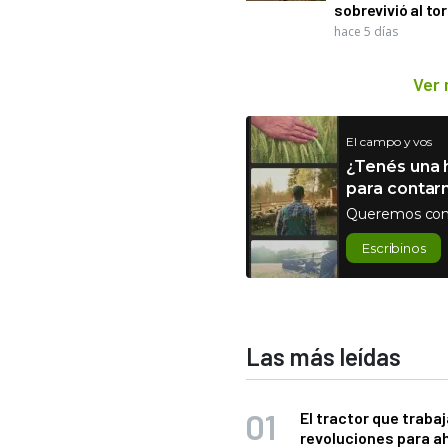
sobrevivió al to
hace 5 días
Ver
El campo y vos
¿Tenés una h
para contar
Queremos con
Escribinos
Las más leídas
El tractor que trabaj
revoluciones para a