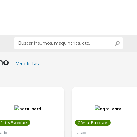
ino
Ver ofertas
fertas Especiales
Ofertas Especiales
sado
Usado