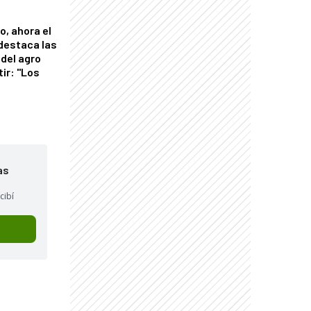
o, ahora el
 destaca las
del agro
tir: "Los
"
as
cibí