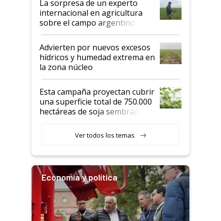
La sorpresa de un experto
internacional en agricultura
sobre el campo argentino:
"Estoy muy impresionado"
Advierten por nuevos excesos
hídricos y humedad extrema en
la zona núcleo
Esta campaña proyectan cubrir
una superficie total de 750.000
hectáreas de soja sembradas
con una nueva generación de
variedades que marcan un
Ver todos los temas
salto tecnológico en genética y
rendimiento
Economía y política