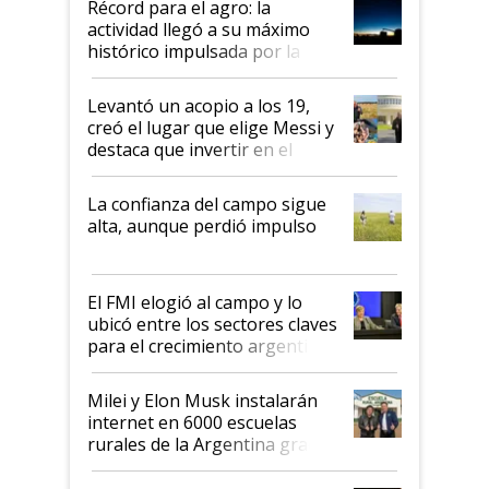
Récord para el agro: la
liderazgo en un semestre
actividad llegó a su máximo
récord
histórico impulsada por la
cosecha y las exportaciones
Levantó un acopio a los 19,
creó el lugar que elige Messi y
destaca que invertir en el
kirchnerismo era como "darle
plata a un hijo para droga":
La confianza del campo sigue
Juan Félix Rossetti, el libertario
alta, aunque perdió impulso
que de una dura crisis salió
más fuerte y apuesta al cambio
de Milei
El FMI elogió al campo y lo
ubicó entre los sectores claves
para el crecimiento argentino
Milei y Elon Musk instalarán
internet en 6000 escuelas
rurales de la Argentina gracias
a un acuerdo con Starlink