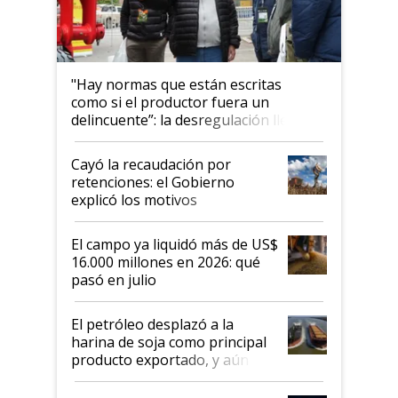
"Hay normas que están escritas
como si el productor fuera un
delincuente”: la desregulación llegó
al Congreso Aapresid y hasta se
habló del financiamiento al IPCVA
Cayó la recaudación por
retenciones: el Gobierno
explicó los motivos
El campo ya liquidó más de US$
16.000 millones en 2026: qué
pasó en julio
El petróleo desplazó a la
harina de soja como principal
producto exportado, y aún así
el agro aportó casi seis de cada
diez dólares y sostuvo el