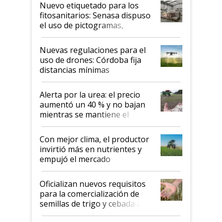
fina
Nuevo etiquetado para los
fitosanitarios: Senasa dispuso
el uso de pictogramas,
palabras de advertencia e
indicaciones
Nuevas regulaciones para el
uso de drones: Córdoba fija
distancias mínimas
Alerta por la urea: el precio
aumentó un 40 % y no bajan
mientras se mantiene el
conflicto en Medio Oriente
Con mejor clima, el productor
invirtió más en nutrientes y
empujó el mercado
Oficializan nuevos requisitos
para la comercialización de
semillas de trigo y cebada a
granel