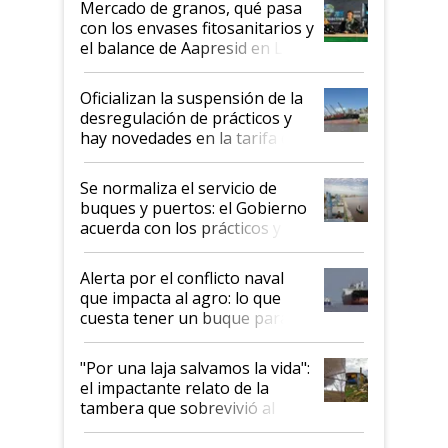
Mercado de granos, qué pasa
con los envases fitosanitarios y
el balance de Aapresid en La
Posta
Oficializan la suspensión de la
desregulación de prácticos y
hay novedades en la tarifa de
la hidrovía
Se normaliza el servicio de
buques y puertos: el Gobierno
acuerda con los prácticos y
suspende el decreto de
desregulación
Alerta por el conflicto naval
que impacta al agro: lo que
cuesta tener un buque parado
y el peligro de que Argentina
pase a ser "país sucio"
"Por una laja salvamos la vida":
el impactante relato de la
tambera que sobrevivió al
tornado