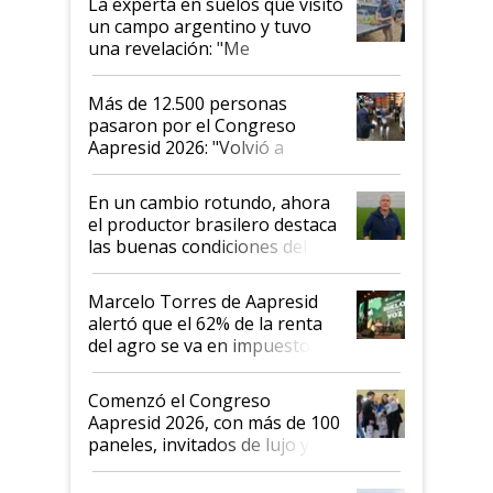
La experta en suelos que visitó
un campo argentino y tuvo
una revelación: "Me
impresionó mucho"
Más de 12.500 personas
pasaron por el Congreso
Aapresid 2026: "Volvió a
demostrar que hablar del
suelo es hablar de todo el
En un cambio rotundo, ahora
sistema productivo"
el productor brasilero destaca
las buenas condiciones del
agro argentino para invertir:
"Los veo más motivados"
Marcelo Torres de Aapresid
alertó que el 62% de la renta
del agro se va en impuestos:
"No es bueno que en
Argentina se sigan discutiendo
Comenzó el Congreso
las mismas cosas de hace 50
Aapresid 2026, con más de 100
años"
paneles, invitados de lujo y
todas las tendencias