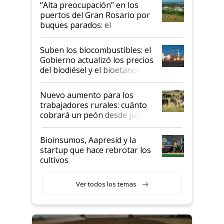
“Alta preocupación” en los
puertos del Gran Rosario por
buques parados: el
funcionamiento de las
exportadoras en tensión tras
Suben los biocombustibles: el
la medida de fuerza de los
Gobierno actualizó los precios
prácticos
del biodiésel y el bioetanol
Nuevo aumento para los
trabajadores rurales: cuánto
cobrará un peón desde julio
Bioinsumos, Aapresid y la
startup que hace rebrotar los
cultivos
Ver todos los temas