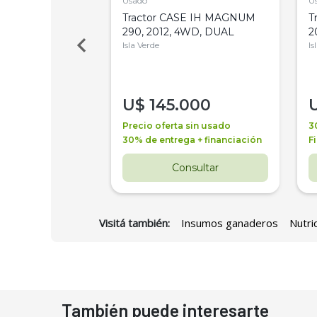
Usado
U
a Metalfor 7040,
Tractor CASE IH MAGNUM
T
Bot 32 Mts
290, 2012, 4WD, DUAL
2
Isla Verde
Is
000
U$
145.000
a + financiación
Precio oferta sin usado
3
 4 años
30% de entrega + financiación
F
nsultar
Consultar
Visitá también:
Insumos ganaderos
Nutri
También puede interesarte