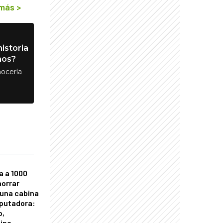
 más
>
istoria
nos?
ocerla
a a 1000
horrar
 una cabina
putadora:
o,
tina