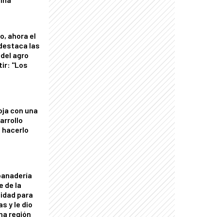
o, ahora el
 destaca las
del agro
tir: "Los
"
oja con una
arrollo
 hacerlo
panadería
e de la
idad para
s y le dio
una región