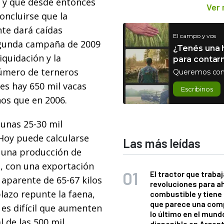
, y que desde entonces
Ver
oncluirse que la
te dará caídas
El campo y vos
egunda campaña de 2009
¿Tenés una h
iquidación y la
para contar
úmero de terneros
Queremos con
es hay 650 mil vacas
Escribinos
os que en 2006.
unas 25-30 mil
 Hoy puede calcularse
Las más leídas
n una producción de
, con una exportación
El tractor que trabaj
aparente de 65-67 kilos
revoluciones para a
plazo repunte la faena,
combustible y tiene
que parece una com
 es difícil que aumenten
lo último en el mund
l de las 500 mil
disponible en Argen