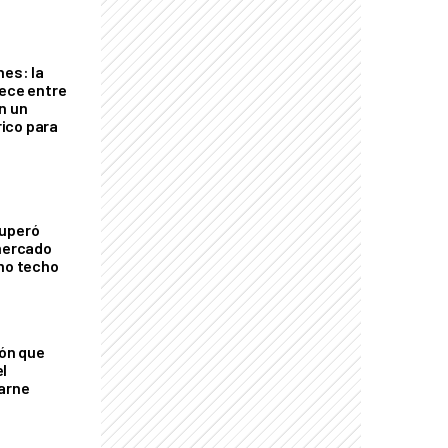
nes: la
rece entre
n un
ico para
cuperó
 mercado
imo techo
ión que
l
arne