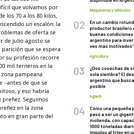
ifícil que volvamos por
Maquinarias y vehículos
 los 70 a los 80 kilos,
En un cambio rotund
scendido un escalón: la
productor brasilero
problemas de oferta se
buenas condiciones 
r de julio-agosto se
argentino para inver
veo más motivados
 parición que se espera
or su profesión recorre
Agricultura
00 mil terneros en la
¿Dos cosechas de s
la zona pampeana
sola siembra? El des
argentino que busca
e –antes de que se
posible
xitoso, y eso habría
Agtech
e preñez. Seguimos
preñez en la zona
Cómo una pequeña 
pasó a ser un gigant
nto en gran parte del
molienda, con capac
1000 toneladas diaria
impulso al trigo en 