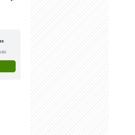
as
cibí