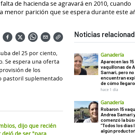
falta de hacienda se agravará en 2010, cuando
la menor parición que se espera durante este a
Noticias relaciona
uba del 25 por ciento,
Ganadería
. Se espera una oferta
Aparecen las 15
vaquillonas de 
provisión de los
Sarnari, pero no
do pastoril suplementado
encuentran exp
de cómo llegaron
hace 1 día
Ganadería
Robaron 15 vaqu
Andrea Sarnari 
comenzó la bús
mbios, dijo que recién
“Todos los días 
algún productor
 dejó de ser "para