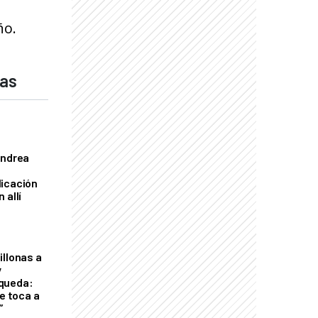
ño.
das
Andrea
licación
 allí
illonas a
y
queda:
le toca a
”