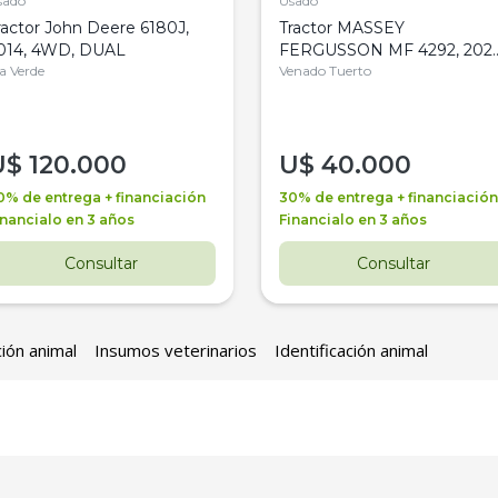
sado
Usado
ractor John Deere 6180J,
Tractor MASSEY
014, 4WD, DUAL
FERGUSSON MF 4292, 2020
la Verde
4WD, PATON
Venado Tuerto
U$
120.000
U$
40.000
0% de entrega + financiación
30% de entrega + financiación
inancialo en 3 años
Financialo en 3 años
Consultar
Consultar
ción animal
Insumos veterinarios
Identificación animal