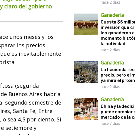
hace 2 días
 claro del gobierno
Ganadería
Cuesta $6 millo
inversión que c
los ganaderos e
ce unos meses y los
momento histór
la actividad
parar los precios.
hace 2 días
 que es inevitablemente
rista.
Ganadería
La hacienda re
precio, pero el
ya mira el próx
aftosa (segunda
hace 2 días
 de Buenos Aires habría
Ganadería
 al segundo semestre del
China y la decis
res, Santa Fe, Entre
puede cambiar e
mercado de la c
, o sea 4,5 por ciento. Si
hace 7 días
re setiembre y