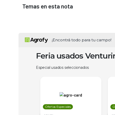
Temas en esta nota
¡Encontrá todo para tu campo!
Feria usados Ventur
Especial usados seleccionados
les
Ofertas Especiales
O