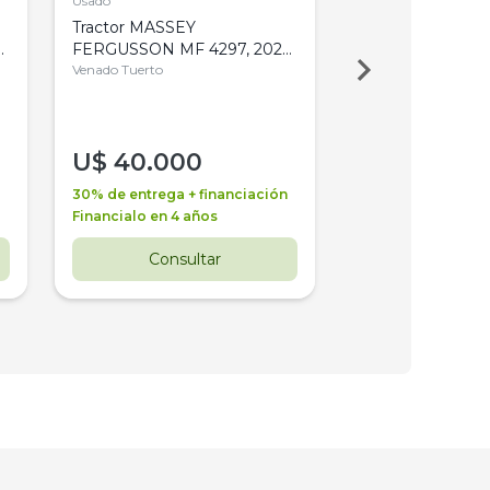
Usado
Usado
Tractor MASSEY
Tractor AGCO ALL
,
FERGUSSON MF 4297, 2020,
2003, 4WD, PA
4WD, PATON
Venado Tuerto
Venado Tuerto
U$
40.000
U$
30.000
30% de entrega + financiación
30% de entrega + 
Financialo en 4 años
Financialo en 3 a
Consultar
Consul