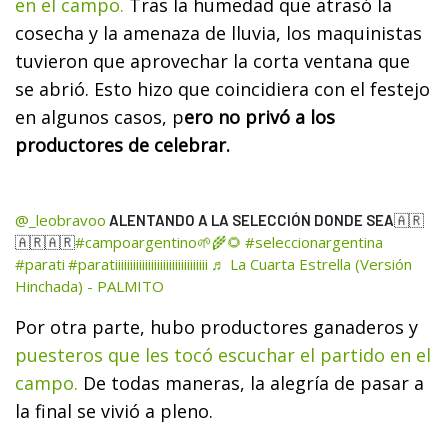
en el campo.
Tras la humedad que atrasó la
cosecha y la amenaza de lluvia, los maquinistas
tuvieron que aprovechar la corta ventana que
se abrió. Esto hizo que coincidiera con el festejo
en algunos casos, p
ero no privó a los
productores de celebrar.
@_leobravoo
ALENTANDO A LA SELECCIÓN DONDE SEA🇦🇷
#campoargentino🌱🌾🌻
#seleccionargentina
🇦🇷🇦🇷
#parati
#paratiiiiiiiiiiiiiiiiiiiiiiiiiiiiiii
♬ La Cuarta Estrella (Versión
Hinchada) - PALMITO
Por otra parte, hubo productores ganaderos y
puesteros que les tocó escuchar el partido en el
campo.
De todas maneras, la alegría de pasar a
la final se vivió a pleno.