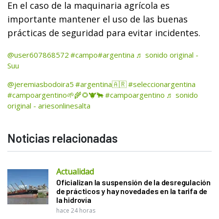
En el caso de la maquinaria agrícola es
importante mantener el uso de las buenas
prácticas de seguridad para evitar incidentes.
@user607868572
#campo
#argentina
♬ sonido original -
Suu
@jeremiasbodoira5
#argentina🇦🇷
#seleccionargentina
#campoargentino🌱🌾🌻🐮🐂
#campoargentino
♬ sonido
original - ariesonlinesalta
Noticias relacionadas
Actualidad
Oficializan la suspensión de la desregulación
de prácticos y hay novedades en la tarifa de
la hidrovía
hace 24 horas