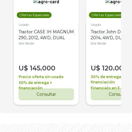
Ofertas Especiales
Ofertas Especiales
Usado
Usado
Tractor CASE IH MAGNUM
Tractor John Deere 
290, 2012, 4WD, DUAL
2014, 4WD, DUAL
Isla Verde
Isla Verde
U$
145.000
U$
120.000
Precio oferta sin usado
30% de entrega +
financiación
30% de entrega +
financiación
Financialo en 3 años
Consultar
Consultar