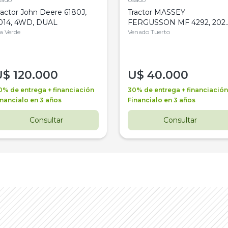
ractor John Deere 6180J,
Tractor MASSEY
014, 4WD, DUAL
FERGUSSON MF 4292, 2020
la Verde
4WD, PATON
Venado Tuerto
U$
120.000
U$
40.000
0% de entrega + financiación
30% de entrega + financiación
inancialo en 3 años
Financialo en 3 años
Consultar
Consultar