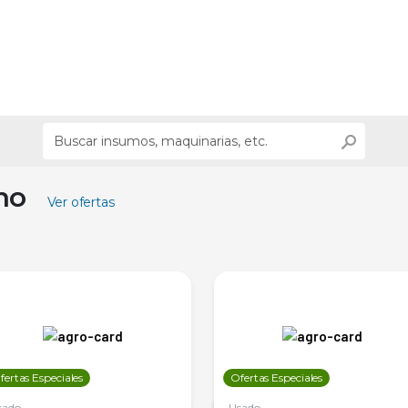
ino
Ver ofertas
fertas Especiales
Ofertas Especiales
sado
Usado