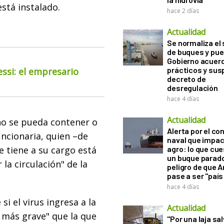
stá instalado.
hace 2 días
Actualidad
Se normaliza el 
de buques y pue
Gobierno acuerd
prácticos y sus
essi: el empresario
decreto de
desregulación
hace 4 días
Actualidad
o se pueda contener o
Alerta por el con
funcionaria, quien –de
naval que impac
 tiene a su cargo está
agro: lo que cu
un buque parado
a circulación" de la
peligro de que 
pase a ser "país
hace 4 días
si el virus ingresa a la
Actualidad
 más grave" que la que
"Por una laja sa