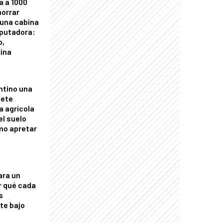
a a 1000
horrar
 una cabina
putadora:
o,
tina
ntino una
mete
a agrícola
el suelo
mo apretar
ara un
r qué cada
s
nte bajo