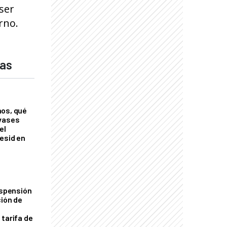
 ser
rno.
das
nos, qué
nvases
el
esid en
uspensión
ción de
 tarifa de