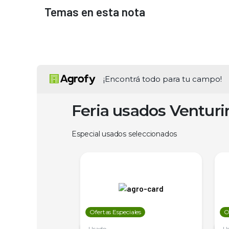
Temas en esta nota
¡Encontrá todo para tu campo!
Feria usados Ventur
Especial usados seleccionados
les
Ofertas Especiales
O
Usado
U