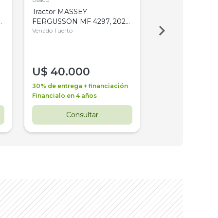
Tractor MASSEY
Tractor AGCO ALL
,
FERGUSSON MF 4297, 2020,
2003, 4WD, PA
4WD, PATON
Venado Tuerto
Venado Tuerto
U$
40.000
U$
30.000
30% de entrega + financiación
30% de entrega + 
Financialo en 4 años
Financialo en 3 a
Consultar
Consul