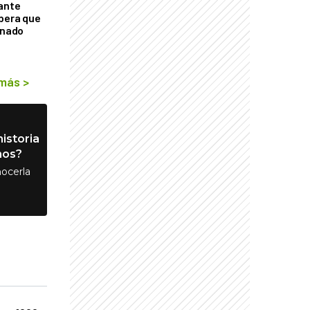
tante
mbera que
rnado
 más
>
istoria
nos?
ocerla