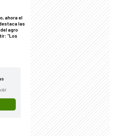
o, ahora el
 destaca las
del agro
tir: "Los
"
as
cibí