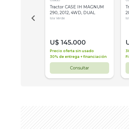
a Metalfor 7040,
Tractor CASE IH MAGNUM
T
Bot 32 Mts
290, 2012, 4WD, DUAL
2
Isla Verde
Is
000
U$
145.000
a + financiación
Precio oferta sin usado
3
 4 años
30% de entrega + financiación
F
nsultar
Consultar