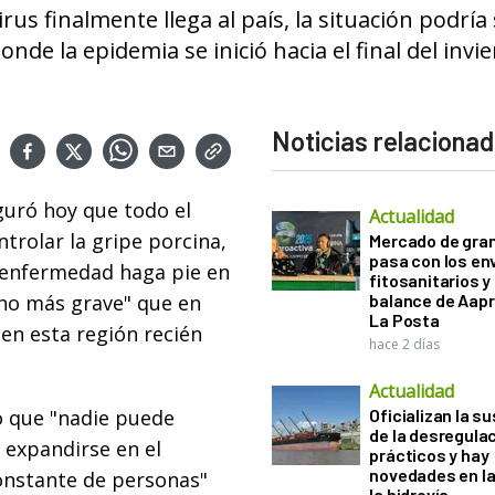
irus finalmente llega al país, la situación podría
de la epidemia se inició hacia el final del invie
Noticias relaciona
guró hoy que todo el
Actualidad
ntrolar la gripe porcina,
Mercado de gra
pasa con los e
a enfermedad haga pie en
fitosanitarios y 
cho más grave" que en
balance de Aapr
La Posta
en esta región recién
hace 2 días
Actualidad
ó que "nadie puede
Oficializan la s
de la desregula
 expandirse en el
prácticos y hay
novedades en la
constante de personas"
la hidrovía