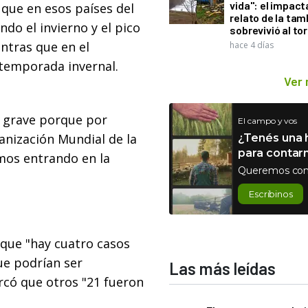
vida": el impac
 que en esos países del
relato de la ta
ndo el invierno y el pico
sobrevivió al to
ntras que en el
hace 4 días
a temporada invernal.
Ver
s grave porque por
El campo y vos
anización Mundial de la
¿Tenés una h
para contar
amos entrando en la
Queremos con
Escribinos
 que "hay cuatro casos
ue podrían ser
Las más leídas
arcó que otros "21 fueron