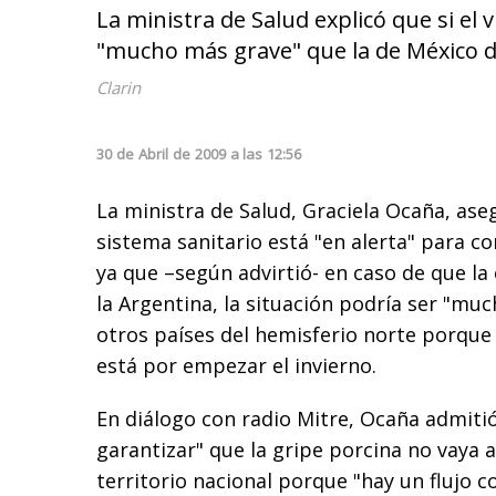
La ministra de Salud explicó que si el v
"mucho más grave" que la de México don
Clarin
30
de
Abril
de
2009
a las
12:56
La ministra de Salud, Graciela Ocaña, ase
sistema sanitario está "en alerta" para co
ya que –según advirtió- en caso de que l
la Argentina, la situación podría ser "mu
otros países del hemisferio norte porque 
está por empezar el invierno.
En diálogo con radio Mitre, Ocaña admiti
garantizar" que la gripe porcina no vaya a
territorio nacional porque "hay un flujo 