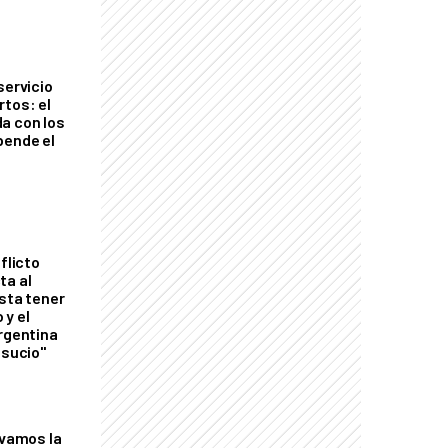
servicio
rtos: el
a con los
pende el
flicto
ta al
esta tener
 y el
Argentina
 sucio"
lvamos la