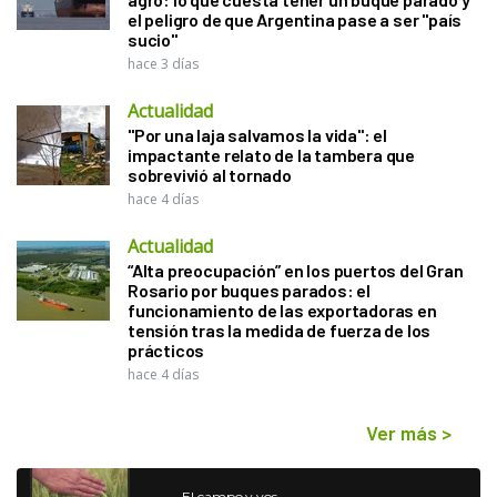
el peligro de que Argentina pase a ser "país
sucio"
hace 3 días
Actualidad
"Por una laja salvamos la vida": el
impactante relato de la tambera que
sobrevivió al tornado
hace 4 días
Actualidad
“Alta preocupación” en los puertos del Gran
Rosario por buques parados: el
funcionamiento de las exportadoras en
tensión tras la medida de fuerza de los
prácticos
hace 4 días
Ver más
>
El campo y vos