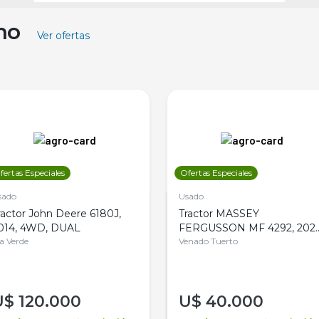
ino
Ver ofertas
fertas Especiales
Ofertas Especiales
sado
Usado
ractor John Deere 6180J,
Tractor MASSEY
014, 4WD, DUAL
FERGUSSON MF 4292, 2020
la Verde
4WD, PATON
Venado Tuerto
U$
120.000
U$
40.000