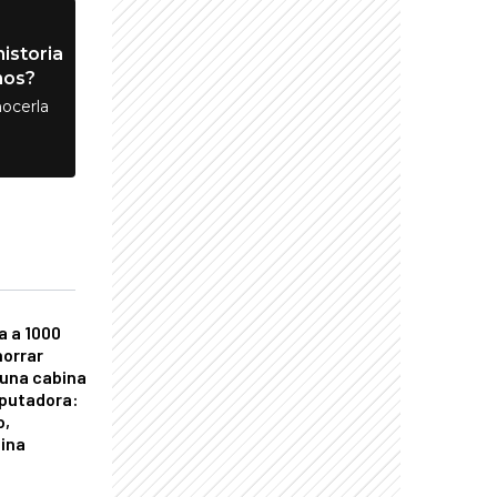
istoria
nos?
ocerla
a a 1000
horrar
 una cabina
putadora:
o,
tina