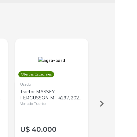
Ofertas Especiales
Ofertas Especiales
Usado
Usado
Tractor MASSEY
Tractor AGCO ALL
,
FERGUSSON MF 4297, 2020,
2003, 4WD, PA
4WD, PATON
Venado Tuerto
Venado Tuerto
U$
40.000
U$
30.000