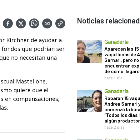
Noticias relaciona
or Kirchner de ayudar a
Ganadería
on fondos que podrían ser
Aparecen las 15
vaquillonas de 
 que no necesitan una
Sarnari, pero no
encuentran exp
de cómo llegaron
hace 1 día
ascual Mastellone,
ismo quiere que el
Ganadería
os en compensaciones,
Robaron 15 vaqu
Andrea Sarnari 
as.
comenzó la bús
“Todos los días 
algún productor
hace 2 días