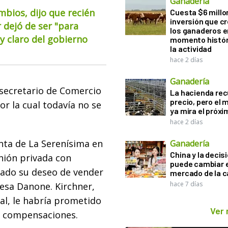
Ganadería
mbios, dijo que recién
Cuesta $6 millo
inversión que c
 dejó de ser "para
los ganaderos e
 claro del gobierno
momento histór
la actividad
hace 2 días
Ganadería
 secretario de Comercio
La hacienda re
precio, pero el
or la cual todavía no se
ya mira el próx
hace 2 días
anta de La Serenísima en
Ganadería
China y la decis
nión privada con
puede cambiar e
icado su deseo de vender
mercado de la c
hace 7 días
cesa Danone. Kirchner,
al, le habría prometido
Ver
s compensaciones.