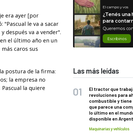
El campo y vos
¿Tenés una h
e era ayer [por
para contar
: "Pascual le va a sacar
Queremos con
 y después va a vender".
Escribinos
en el último año en un
e más caros sus
Las más leídas
a postura de la firma:
ios; la empresa no
 Pascual la quiere
El tractor que trabaj
revoluciones para a
combustible y tiene
que parece una com
lo último en el mund
disponible en Argen
Maquinarias y vehículos