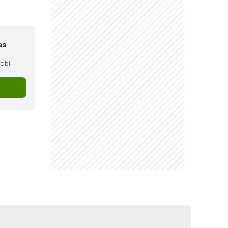
as
cibí