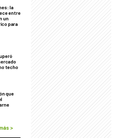
nes: la
rece entre
n un
ico para
cuperó
 mercado
imo techo
ión que
l
arne
 más
>