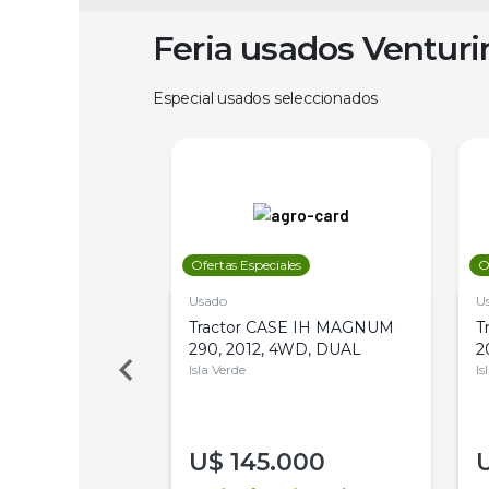
Feria usados Ventur
Especial usados seleccionados
les
Ofertas Especiales
O
Usado
U
a Metalfor 7040,
Tractor CASE IH MAGNUM
T
Bot 32 Mts
290, 2012, 4WD, DUAL
2
Isla Verde
Is
000
U$
145.000