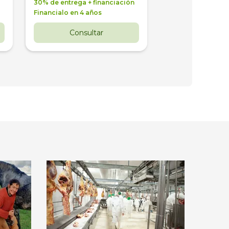
30% de entrega + financiación
30% de entrega + 
Financialo en 4 años
Financialo en 3 a
Consultar
Consul