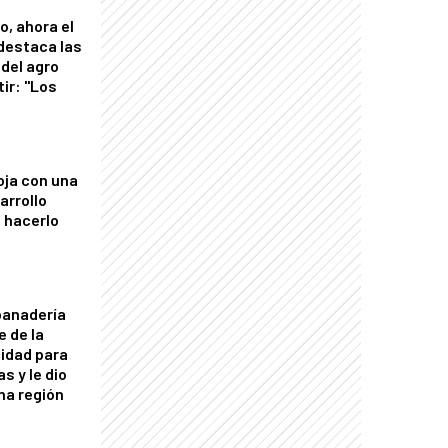
o, ahora el
 destaca las
del agro
tir: "Los
"
oja con una
arrollo
 hacerlo
panadería
e de la
idad para
s y le dio
una región