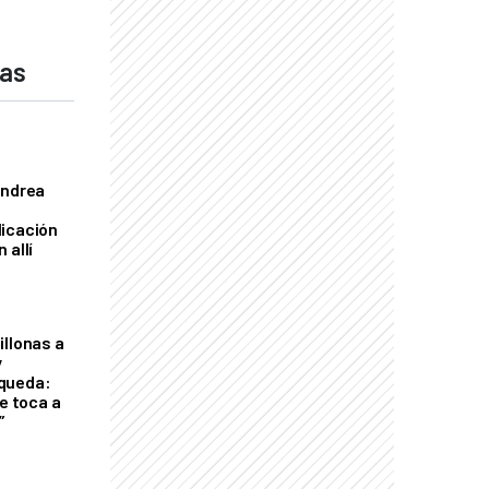
das
Andrea
licación
 allí
illonas a
y
queda:
le toca a
”