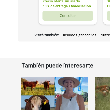
a + financiación
Precio oferta sin usado
3
 4 años
30% de entrega + financiación
F
nsultar
Consultar
Visitá también:
Insumos ganaderos
Nutri
También puede interesarte