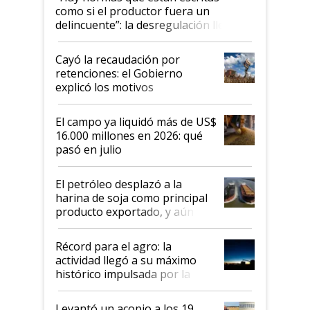
como si el productor fuera un
delincuente”: la desregulación llegó
al Congreso Aapresid y hasta se
habló del financiamiento al IPCVA
Cayó la recaudación por
retenciones: el Gobierno
explicó los motivos
El campo ya liquidó más de US$
16.000 millones en 2026: qué
pasó en julio
El petróleo desplazó a la
harina de soja como principal
producto exportado, y aún así
el agro aportó casi seis de cada
diez dólares y sostuvo el
Récord para el agro: la
liderazgo en un semestre
actividad llegó a su máximo
récord
histórico impulsada por la
cosecha y las exportaciones
Levantó un acopio a los 19,