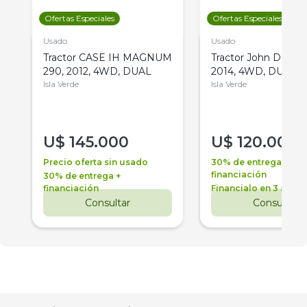
Ofertas Especiales
Ofertas Especiales
Usado
Usado
Tractor CASE IH MAGNUM
Tractor John Deere 
290, 2012, 4WD, DUAL
2014, 4WD, DUAL
Isla Verde
Isla Verde
U$
145.000
U$
120.000
Precio oferta sin usado
30% de entrega +
financiación
30% de entrega +
financiación
Financialo en 3 años
Consultar
Consultar