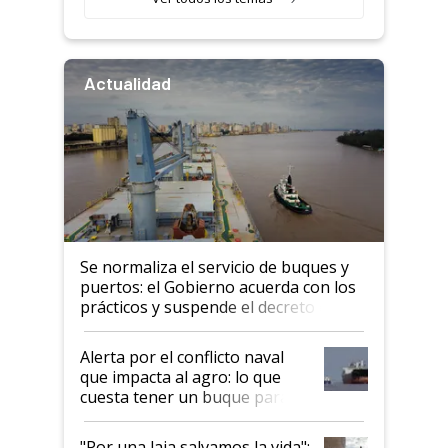
Actualidad
Se normaliza el servicio de buques y
puertos: el Gobierno acuerda con los
prácticos y suspende el decreto de
desregulación
Alerta por el conflicto naval
que impacta al agro: lo que
cuesta tener un buque parado
y el peligro de que Argentina
pase a ser "país sucio"
"Por una laja salvamos la vida":