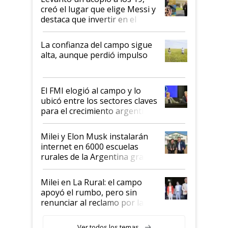
creó el lugar que elige Messi y
destaca que invertir en el
kirchnerismo era como "darle
plata a un hijo para droga":
La confianza del campo sigue
Juan Félix Rossetti, el libertario
alta, aunque perdió impulso
que de una dura crisis salió
más fuerte y apuesta al cambio
de Milei
El FMI elogió al campo y lo
ubicó entre los sectores claves
para el crecimiento argentino
Milei y Elon Musk instalarán
internet en 6000 escuelas
rurales de la Argentina gracias
a un acuerdo con Starlink
Milei en La Rural: el campo
apoyó el rumbo, pero sin
renunciar al reclamo por las
retenciones
Ver todos los temas