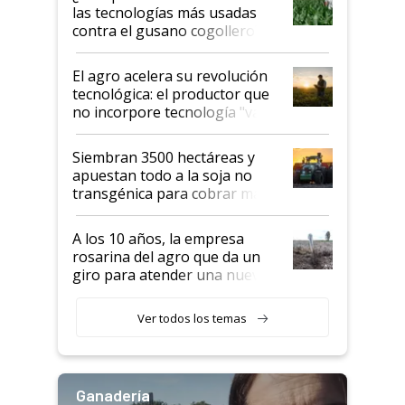
salto tecnológico en genética y
las tecnologías más usadas
rendimiento
contra el gusano cogollero? El
desafío de una tecnología clave
El agro acelera su revolución
tecnológica: el productor que
no incorpore tecnología "va a
perder el tren"
Siembran 3500 hectáreas y
apuestan todo a la soja no
transgénica para cobrar más
por tonelada: compraron un
semillero
A los 10 años, la empresa
rosarina del agro que da un
giro para atender una nueva
etapa en el agro
Ver todos los temas
Ganadería