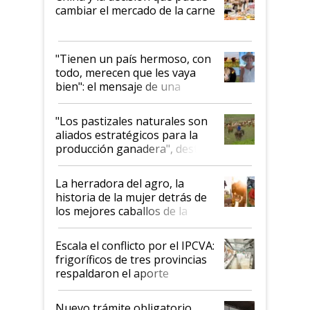
cambiar el mercado de la carne
"Tienen un país hermoso, con
todo, merecen que les vaya
bien": el mensaje de una
ganadera uruguaya sobre las
oportunidades que se abren
"Los pastizales naturales son
para el agro en Argentina, con
aliados estratégicos para la
foco en la carne
producción ganadera", destaca
la iniciativa que ya reúne a 46
establecimientos en Argentina
La herradora del agro, la
historia de la mujer detrás de
los mejores caballos de la
Argentina y los mitos que
todavía hacen sufrir a estos
Escala el conflicto por el IPCVA:
animales: "Mientras me
frigoríficos de tres provincias
descalificaban, yo seguí
respaldaron el aporte
haciendo currículum"
obligatorio
Nuevo trámite obligatorio