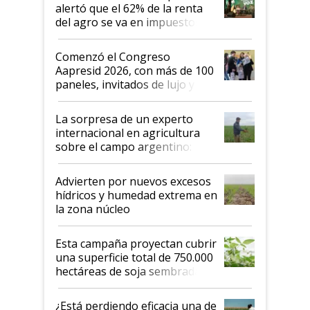
alertó que el 62% de la renta
del agro se va en impuestos:
"No es bueno que en
Argentina se sigan discutiendo
Comenzó el Congreso
las mismas cosas de hace 50
Aapresid 2026, con más de 100
años"
paneles, invitados de lujo y
todas las tendencias
La sorpresa de un experto
internacional en agricultura
sobre el campo argentino:
"Estoy muy impresionado"
Advierten por nuevos excesos
hídricos y humedad extrema en
la zona núcleo
Esta campaña proyectan cubrir
una superficie total de 750.000
hectáreas de soja sembradas
con una nueva generación de
variedades que marcan un
¿Está perdiendo eficacia una de