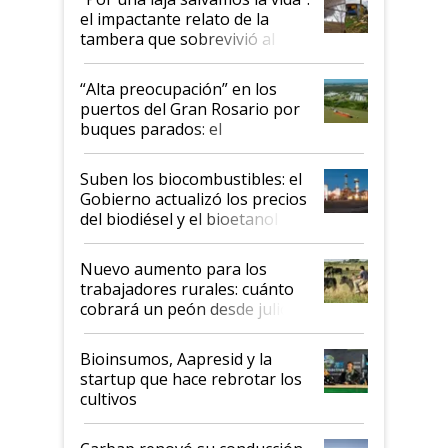
el impactante relato de la
tambera que sobrevivió al
tornado
“Alta preocupación” en los
puertos del Gran Rosario por
buques parados: el
funcionamiento de las
exportadoras en tensión tras
Suben los biocombustibles: el
la medida de fuerza de los
Gobierno actualizó los precios
prácticos
del biodiésel y el bioetanol
Nuevo aumento para los
trabajadores rurales: cuánto
cobrará un peón desde julio
Bioinsumos, Aapresid y la
startup que hace rebrotar los
cultivos