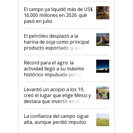
El campo ya liquidó más de US$
16.000 millones en 2026: qué
pasó en julio
El petróleo desplazó a la
harina de soja como principal
producto exportado, y aún así
el agro aportó casi seis de cada
diez dólares y sostuvo el
Récord para el agro: la
liderazgo en un semestre
actividad llegó a su máximo
récord
histórico impulsada por la
cosecha y las exportaciones
Levantó un acopio a los 19,
creó el lugar que elige Messi y
destaca que invertir en el
kirchnerismo era como "darle
plata a un hijo para droga":
La confianza del campo sigue
Juan Félix Rossetti, el libertario
alta, aunque perdió impulso
que de una dura crisis salió
más fuerte y apuesta al cambio