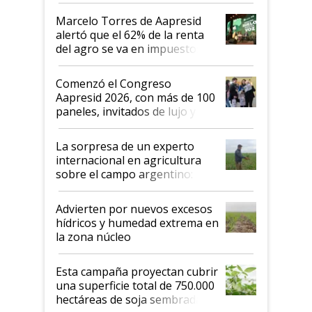
"Los veo más motivados"
Marcelo Torres de Aapresid
alertó que el 62% de la renta
del agro se va en impuestos:
"No es bueno que en
Argentina se sigan discutiendo
Comenzó el Congreso
las mismas cosas de hace 50
Aapresid 2026, con más de 100
años"
paneles, invitados de lujo y
todas las tendencias
La sorpresa de un experto
internacional en agricultura
sobre el campo argentino:
"Estoy muy impresionado"
Advierten por nuevos excesos
hídricos y humedad extrema en
la zona núcleo
Esta campaña proyectan cubrir
una superficie total de 750.000
hectáreas de soja sembradas