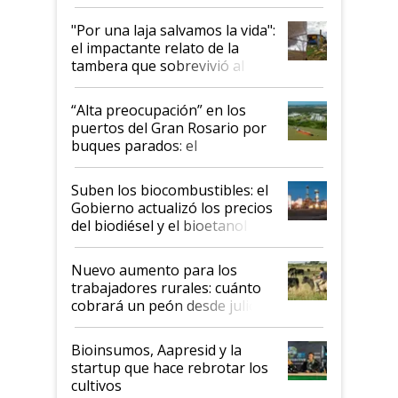
y el peligro de que Argentina
pase a ser "país sucio"
"Por una laja salvamos la vida":
el impactante relato de la
tambera que sobrevivió al
tornado
“Alta preocupación” en los
puertos del Gran Rosario por
buques parados: el
funcionamiento de las
exportadoras en tensión tras
Suben los biocombustibles: el
la medida de fuerza de los
Gobierno actualizó los precios
prácticos
del biodiésel y el bioetanol
Nuevo aumento para los
trabajadores rurales: cuánto
cobrará un peón desde julio
Bioinsumos, Aapresid y la
startup que hace rebrotar los
cultivos