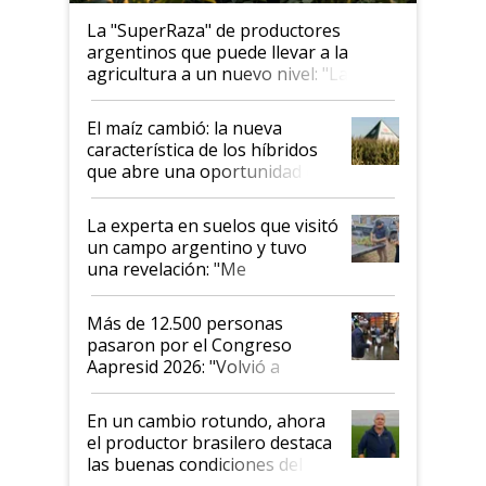
La "SuperRaza" de productores
argentinos que puede llevar a la
agricultura a un nuevo nivel: "Las
posibilidades de crecimiento son
infinitas"
El maíz cambió: la nueva
característica de los híbridos
que abre una oportunidad en
el lote
La experta en suelos que visitó
un campo argentino y tuvo
una revelación: "Me
impresionó mucho"
Más de 12.500 personas
pasaron por el Congreso
Aapresid 2026: "Volvió a
demostrar que hablar del
suelo es hablar de todo el
En un cambio rotundo, ahora
sistema productivo"
el productor brasilero destaca
las buenas condiciones del
agro argentino para invertir: