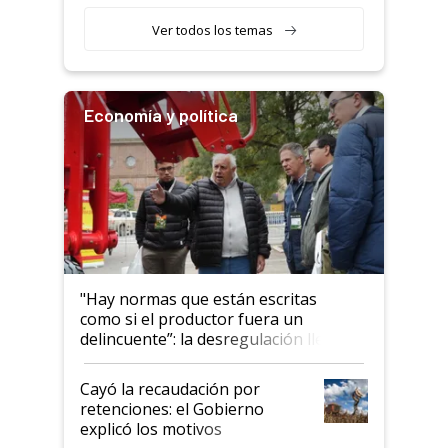
con una nueva generación de
variedades que marcan un
Ver todos los temas
salto tecnológico en genética y
rendimiento
Economía y política
"Hay normas que están escritas
como si el productor fuera un
delincuente”: la desregulación llegó
al Congreso Aapresid y hasta se
habló del financiamiento al IPCVA
Cayó la recaudación por
retenciones: el Gobierno
explicó los motivos