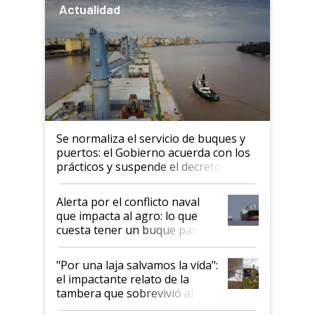
Actualidad
Se normaliza el servicio de buques y
puertos: el Gobierno acuerda con los
prácticos y suspende el decreto de
desregulación
Alerta por el conflicto naval
que impacta al agro: lo que
cuesta tener un buque parado
y el peligro de que Argentina
pase a ser "país sucio"
"Por una laja salvamos la vida":
el impactante relato de la
tambera que sobrevivió al
tornado