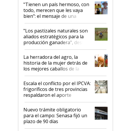
"Tienen un país hermoso, con
todo, merecen que les vaya
bien": el mensaje de una
ganadera uruguaya sobre las
oportunidades que se abren
"Los pastizales naturales son
para el agro en Argentina, con
aliados estratégicos para la
foco en la carne
producción ganadera", destaca
la iniciativa que ya reúne a 46
establecimientos en Argentina
La herradora del agro, la
historia de la mujer detrás de
los mejores caballos de la
Argentina y los mitos que
todavía hacen sufrir a estos
Escala el conflicto por el IPCVA:
animales: "Mientras me
frigoríficos de tres provincias
descalificaban, yo seguí
respaldaron el aporte
haciendo currículum"
obligatorio
Nuevo trámite obligatorio
para el campo: Senasa fijó un
plazo de 90 días