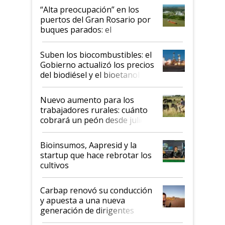
“Alta preocupación” en los
puertos del Gran Rosario por
buques parados: el
funcionamiento de las
exportadoras en tensión tras
Suben los biocombustibles: el
la medida de fuerza de los
Gobierno actualizó los precios
prácticos
del biodiésel y el bioetanol
Nuevo aumento para los
trabajadores rurales: cuánto
cobrará un peón desde julio
Bioinsumos, Aapresid y la
startup que hace rebrotar los
cultivos
Carbap renovó su conducción
y apuesta a una nueva
generación de dirigentes
rurales