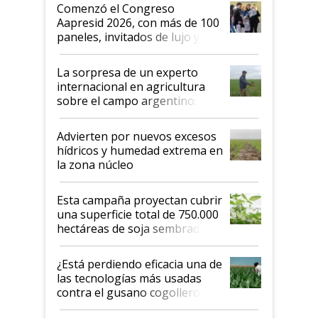
Argentina se sigan discutiendo
Comenzó el Congreso
las mismas cosas de hace 50
Aapresid 2026, con más de 100
años"
paneles, invitados de lujo y
todas las tendencias
La sorpresa de un experto
internacional en agricultura
sobre el campo argentino:
"Estoy muy impresionado"
Advierten por nuevos excesos
hídricos y humedad extrema en
la zona núcleo
Esta campaña proyectan cubrir
una superficie total de 750.000
hectáreas de soja sembradas
con una nueva generación de
variedades que marcan un
¿Está perdiendo eficacia una de
salto tecnológico en genética y
las tecnologías más usadas
rendimiento
contra el gusano cogollero? El
desafío de una tecnología clave