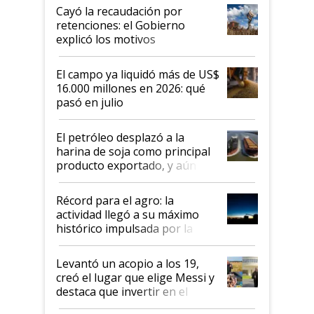
habló del financiamiento al IPCVA
Cayó la recaudación por
retenciones: el Gobierno
explicó los motivos
El campo ya liquidó más de US$
16.000 millones en 2026: qué
pasó en julio
El petróleo desplazó a la
harina de soja como principal
producto exportado, y aún así
el agro aportó casi seis de cada
diez dólares y sostuvo el
Récord para el agro: la
liderazgo en un semestre
actividad llegó a su máximo
récord
histórico impulsada por la
cosecha y las exportaciones
Levantó un acopio a los 19,
creó el lugar que elige Messi y
destaca que invertir en el
kirchnerismo era como "darle