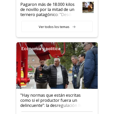
Pagaron más de 18.000 kilos
de novillo por la mitad de un
ternero patagónico: "Desde
que bajó del camión empezó a
llamar la atención"
Ver todos los temas
Economía y política
"Hay normas que están escritas
como si el productor fuera un
delincuente”: la desregulación llegó
al Congreso Aapresid y hasta se