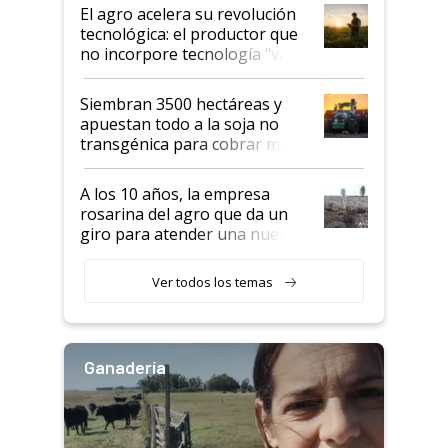
El agro acelera su revolución
tecnológica: el productor que
no incorpore tecnología "va a
perder el tren"
Siembran 3500 hectáreas y
apuestan todo a la soja no
transgénica para cobrar más
por tonelada: compraron un
semillero
A los 10 años, la empresa
rosarina del agro que da un
giro para atender una nueva
etapa en el agro
Ver todos los temas
Ganadería