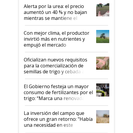
Alerta por la urea: el precio
aumentó un 40 % y no bajan
mientras se mantiene el
conflicto en Medio Oriente
Con mejor clima, el productor
invirtió más en nutrientes y
empujó el mercado
Oficializan nuevos requisitos
para la comercialización de
semillas de trigo y cebada a
granel
El Gobierno festeja un mayor
consumo de fertilizantes por el
trigo: “Marca una renovada
confianza de los productores”
La inversión del campo que
ofrece un gran retorno: "Había
una necesidad en este
segmento"