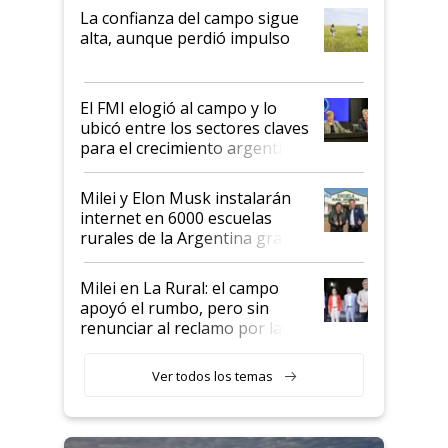
plata a un hijo para droga":
La confianza del campo sigue
Juan Félix Rossetti, el libertario
alta, aunque perdió impulso
que de una dura crisis salió
más fuerte y apuesta al cambio
de Milei
El FMI elogió al campo y lo
ubicó entre los sectores claves
para el crecimiento argentino
Milei y Elon Musk instalarán
internet en 6000 escuelas
rurales de la Argentina gracias
a un acuerdo con Starlink
Milei en La Rural: el campo
apoyó el rumbo, pero sin
renunciar al reclamo por las
retenciones
Ver todos los temas