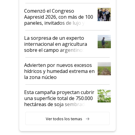
"No es bueno que en
Argentina se sigan discutiendo
Comenzó el Congreso
las mismas cosas de hace 50
Aapresid 2026, con más de 100
años"
paneles, invitados de lujo y
todas las tendencias
La sorpresa de un experto
internacional en agricultura
sobre el campo argentino:
"Estoy muy impresionado"
Advierten por nuevos excesos
hídricos y humedad extrema en
la zona núcleo
Esta campaña proyectan cubrir
una superficie total de 750.000
hectáreas de soja sembradas
con una nueva generación de
variedades que marcan un
Ver todos los temas
salto tecnológico en genética y
rendimiento