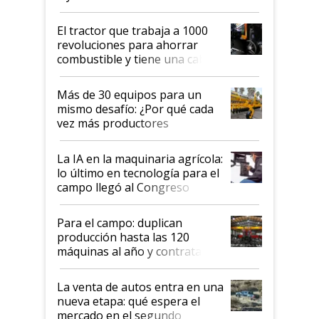
hasta US$ 10 en agricultura?
El tractor que trabaja a 1000
revoluciones para ahorrar
combustible y tiene una cabina
que parece una computadora:
lo último en el mundo,
Más de 30 equipos para un
disponible en Argentina
mismo desafío: ¿Por qué cada
vez más productores
incorporan fertilizante bajo
tierra?
La IA en la maquinaria agrícola:
lo último en tecnología para el
campo llegó al Congreso
Aapresid 2026
Para el campo: duplican
producción hasta las 120
máquinas al año y contratan
especialistas de la industria
automotriz para lograrlo
La venta de autos entra en una
nueva etapa: qué espera el
mercado en el segundo