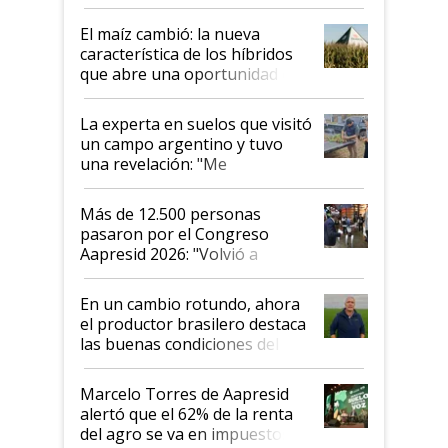
posibilidades de crecimiento son
infinitas"
El maíz cambió: la nueva
característica de los híbridos
que abre una oportunidad en
el lote
La experta en suelos que visitó
un campo argentino y tuvo
una revelación: "Me
impresionó mucho"
Más de 12.500 personas
pasaron por el Congreso
Aapresid 2026: "Volvió a
demostrar que hablar del
suelo es hablar de todo el
En un cambio rotundo, ahora
sistema productivo"
el productor brasilero destaca
las buenas condiciones del
agro argentino para invertir:
"Los veo más motivados"
Marcelo Torres de Aapresid
alertó que el 62% de la renta
del agro se va en impuestos: