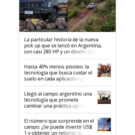
La particular historia de la nueva
pick up que se lanzó en Argentina,
con casi 280 HP y un diseño único: a
cuánto se vende
Hasta 40% menos pisoteo: la
tecnología que busca cuidar el
suelo en cada aplicación que
llevó Jacto al Congreso
Aapresid 2026
Llegó al campo argentino una
tecnología que promete
cambiar una práctica agrícola
clave: ¿Y si analizar el suelo
fuera tan simple como apretar
El número que sorprende en el
un botón?
campo: ¿Se puede invertir US$
1 y obtener un retorno de