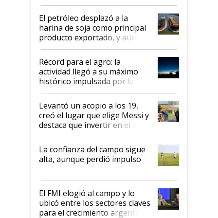
El petróleo desplazó a la
harina de soja como principal
producto exportado, y aún así
el agro aportó casi seis de cada
diez dólares y sostuvo el
Récord para el agro: la
liderazgo en un semestre
actividad llegó a su máximo
récord
histórico impulsada por la
cosecha y las exportaciones
Levantó un acopio a los 19,
creó el lugar que elige Messi y
destaca que invertir en el
kirchnerismo era como "darle
plata a un hijo para droga":
La confianza del campo sigue
Juan Félix Rossetti, el libertario
alta, aunque perdió impulso
que de una dura crisis salió
más fuerte y apuesta al cambio
de Milei
El FMI elogió al campo y lo
ubicó entre los sectores claves
para el crecimiento argentino