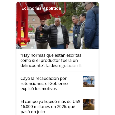
Economía y política
"Hay normas que están escritas
como si el productor fuera un
delincuente”: la desregulación llegó
al Congreso Aapresid y hasta se
habló del financiamiento al IPCVA
Cayó la recaudación por
retenciones: el Gobierno
explicó los motivos
El campo ya liquidó más de US$
16.000 millones en 2026: qué
pasó en julio