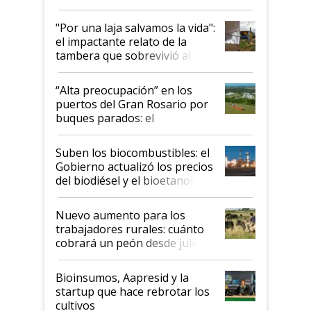
y el peligro de que Argentina
pase a ser "país sucio"
"Por una laja salvamos la vida":
el impactante relato de la
tambera que sobrevivió al
tornado
“Alta preocupación” en los
puertos del Gran Rosario por
buques parados: el
funcionamiento de las
exportadoras en tensión tras
Suben los biocombustibles: el
la medida de fuerza de los
Gobierno actualizó los precios
prácticos
del biodiésel y el bioetanol
Nuevo aumento para los
trabajadores rurales: cuánto
cobrará un peón desde julio
Bioinsumos, Aapresid y la
startup que hace rebrotar los
cultivos