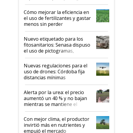
propiedad intelectual
Cómo mejorar la eficiencia en
el uso de fertilizantes y gastar
menos sin perder
productividad en la campaña
fina
Nuevo etiquetado para los
fitosanitarios: Senasa dispuso
el uso de pictogramas,
palabras de advertencia e
indicaciones
Nuevas regulaciones para el
uso de drones: Córdoba fija
distancias mínimas
Alerta por la urea: el precio
aumentó un 40 % y no bajan
mientras se mantiene el
conflicto en Medio Oriente
Con mejor clima, el productor
invirtió más en nutrientes y
empujó el mercado