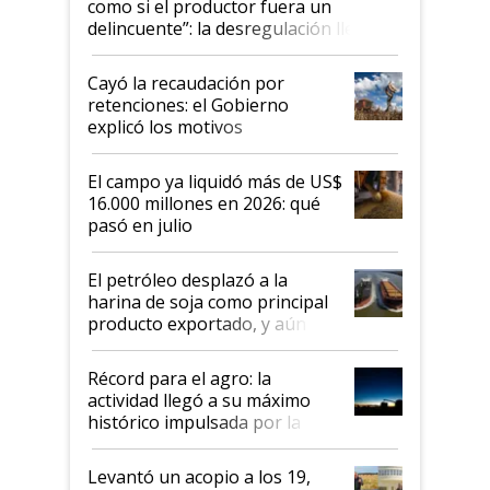
como si el productor fuera un
delincuente”: la desregulación llegó
al Congreso Aapresid y hasta se
habló del financiamiento al IPCVA
Cayó la recaudación por
retenciones: el Gobierno
explicó los motivos
El campo ya liquidó más de US$
16.000 millones en 2026: qué
pasó en julio
El petróleo desplazó a la
harina de soja como principal
producto exportado, y aún así
el agro aportó casi seis de cada
diez dólares y sostuvo el
Récord para el agro: la
liderazgo en un semestre
actividad llegó a su máximo
récord
histórico impulsada por la
cosecha y las exportaciones
Levantó un acopio a los 19,