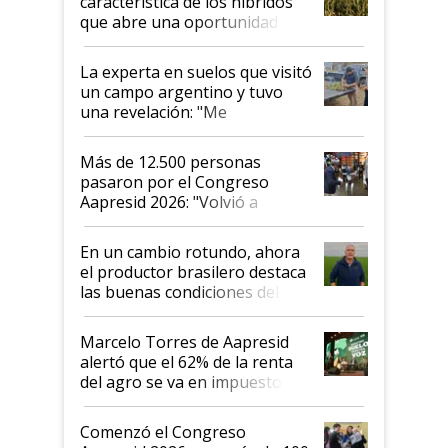
característica de los híbridos
que abre una oportunidad en
el lote
La experta en suelos que visitó
un campo argentino y tuvo
una revelación: "Me
impresionó mucho"
Más de 12.500 personas
pasaron por el Congreso
Aapresid 2026: "Volvió a
demostrar que hablar del
suelo es hablar de todo el
En un cambio rotundo, ahora
sistema productivo"
el productor brasilero destaca
las buenas condiciones del
agro argentino para invertir:
"Los veo más motivados"
Marcelo Torres de Aapresid
alertó que el 62% de la renta
del agro se va en impuestos:
"No es bueno que en
Argentina se sigan discutiendo
Comenzó el Congreso
las mismas cosas de hace 50