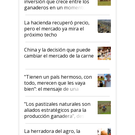
inversión que crece entre los
ganaderos en un momento
histórico para la actividad
La hacienda recuperó precio,
pero el mercado ya mira el
próximo techo
China y la decisión que puede
cambiar el mercado de la carne
"Tienen un país hermoso, con
todo, merecen que les vaya
bien": el mensaje de una
ganadera uruguaya sobre las
oportunidades que se abren
"Los pastizales naturales son
para el agro en Argentina, con
aliados estratégicos para la
foco en la carne
producción ganadera", destaca
la iniciativa que ya reúne a 46
establecimientos en Argentina
La herradora del agro, la