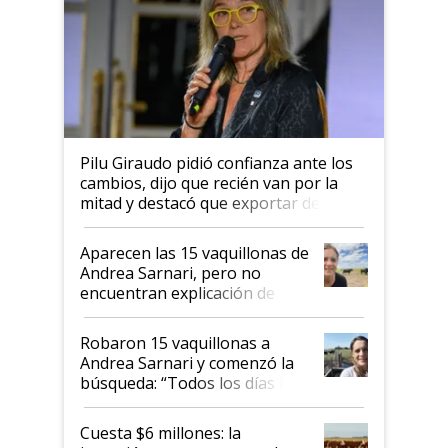
Pilu Giraudo pidió confianza ante los
cambios, dijo que recién van por la
mitad y destacó que exportar dejó de
ser "para unos pocos": "Tenemos un
mandato muy claro del gobierno
Aparecen las 15 vaquillonas de
nacional"
Andrea Sarnari, pero no
encuentran explicación de
cómo llegaron allí
Robaron 15 vaquillonas a
Andrea Sarnari y comenzó la
búsqueda: “Todos los días le
toca a algún productor”
Cuesta $6 millones: la