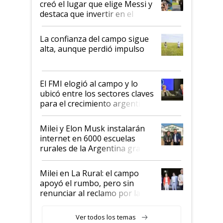
creó el lugar que elige Messi y
destaca que invertir en el
kirchnerismo era como "darle
plata a un hijo para droga":
La confianza del campo sigue
Juan Félix Rossetti, el libertario
alta, aunque perdió impulso
que de una dura crisis salió
más fuerte y apuesta al cambio
de Milei
El FMI elogió al campo y lo
ubicó entre los sectores claves
para el crecimiento argentino
Milei y Elon Musk instalarán
internet en 6000 escuelas
rurales de la Argentina gracias
a un acuerdo con Starlink
Milei en La Rural: el campo
apoyó el rumbo, pero sin
renunciar al reclamo por las
retenciones
Ver todos los temas