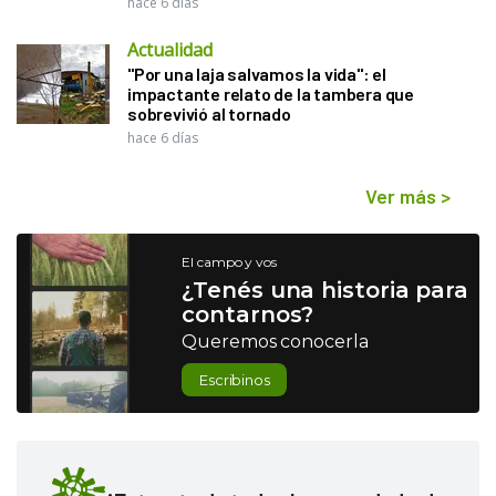
hace 6 días
Actualidad
"Por una laja salvamos la vida": el
impactante relato de la tambera que
sobrevivió al tornado
hace 6 días
Ver más
>
El campo y vos
¿Tenés una historia para
contarnos?
Queremos conocerla
Escribinos