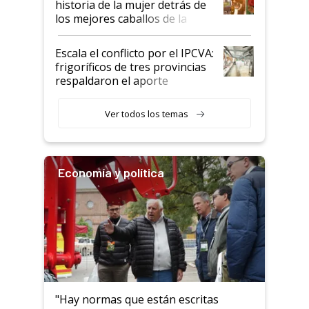
historia de la mujer detrás de
los mejores caballos de la
Argentina y los mitos que
todavía hacen sufrir a estos
Escala el conflicto por el IPCVA:
animales: "Mientras me
frigoríficos de tres provincias
descalificaban, yo seguí
respaldaron el aporte
haciendo currículum"
obligatorio
Ver todos los temas
Economía y política
"Hay normas que están escritas