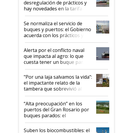
desregulación de prácticos y
hay novedades en la tarifa de
la hidrovía
Se normaliza el servicio de
buques y puertos: el Gobierno
acuerda con los prácticos y
suspende el decreto de
desregulación
Alerta por el conflicto naval
que impacta al agro: lo que
cuesta tener un buque parado
y el peligro de que Argentina
pase a ser "país sucio"
"Por una laja salvamos la vida":
el impactante relato de la
tambera que sobrevivió al
tornado
“Alta preocupación” en los
puertos del Gran Rosario por
buques parados: el
funcionamiento de las
exportadoras en tensión tras
Suben los biocombustibles: el