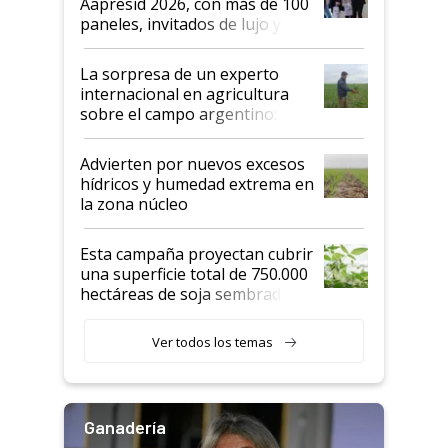
Aapresid 2026, con más de 100
años"
paneles, invitados de lujo y
todas las tendencias
La sorpresa de un experto
internacional en agricultura
sobre el campo argentino:
"Estoy muy impresionado"
Advierten por nuevos excesos
hídricos y humedad extrema en
la zona núcleo
Esta campaña proyectan cubrir
una superficie total de 750.000
hectáreas de soja sembradas
con una nueva generación de
variedades que marcan un
Ver todos los temas
salto tecnológico en genética y
rendimiento
Ganadería